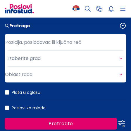
Pretraga
Pozicija, poslodavac ili ključna reč
Pozicija, poslodavac ili ključna reč
Izaberite grad
Grad
Oblast rada
Oblast rada
Plata u oglasu
Poslovi za mlade
Pretražite