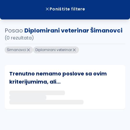
Poništite filtere
Posao
Diplomirani veterinar Šimanovci
(0 rezultata)
Šimanovci
Diplomirani veterinar
Trenutno nemamo poslove sa ovim
kriterijumima, ali...
Ako sačuvate ovu pretragu, obavestićemo vas putem 
uvajte pretragu