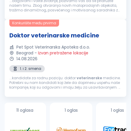
...odgovorni i volite životinje, pozivamo Vas da se pridružite
našem timu. Zbog otvaranja novih maloprodajnih objekata,
tražimo dinamičnog, posvećenog i motivisanog saradnika za
sledeće radno mesto
Veterinar
. OPIS POSLA: rad u
veterinarskoj
apoteci u sklopu...
Konkurišite među prvima
Doktor veterinarske medicine
Pet Spot Veterinarska Apoteka d.o.o.
Beograd
-
Izvan pretražene lokacije
14.08.2026
1. i 2. smena
...kandidate za radnu poziciju: doktor
veterinarske
medicine.
Potrebni su nam kandidati koji žele da doprinesu uspehu naše
kompanije, koji su odgovorni i imaju želju za usavršavanjem.
Ukoliko vidite sebe u takvom okruženju, dobrodošli ste. Prijavite...
11 oglasa
1 oglas
1 oglas