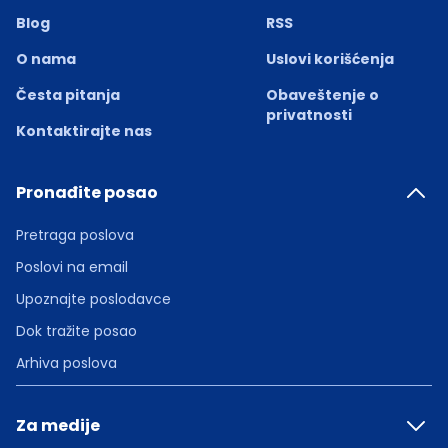
Blog
RSS
O nama
Uslovi korišćenja
Česta pitanja
Obaveštenje o
privatnosti
Kontaktirajte nas
Pronađite posao
Pretraga poslova
Poslovi na email
Upoznajte poslodavce
Dok tražite posao
Arhiva poslova
Za medije