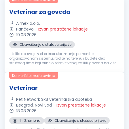
Veterinar za goveda
Almex d.o.o.
Pančevo
-
Izvan pretražene lokacije
19.08.2026
Obaveštenje o statusu prijave
...želite da svoje
veterinarsko
znanje primenite u
organizovanom sistemu, radite na terenu i budete deo
stručnog tima koji brine o zdravstvenoj zaštiti goveda na više
proizvodnih lokacija, pridružite nam se! Pozicija otvorena za
prijavu:
Veterinar
za goveda...
Konkurišite među prvima
Veterinar
Pet Network SRB veterinarska apoteka
Beograd, Novi Sad
-
Izvan pretražene lokacije
18.08.2026
1. i 2. smena
Obaveštenje o statusu prijave