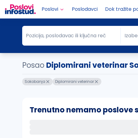
Poslovi
Poslodavci
Dok tražite p
Pozicija, poslodavac ili ključna reč
Izabe
Pozicija, poslodavac ili ključna reč
Grad
Posao
Diplomirani veterinar 
Sokobanja
Diplomirani veterinar
Trenutno nemamo poslove sa 
Ako sačuvate ovu pretragu, obavestićemo va