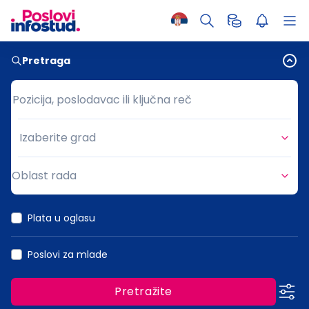
Pretraga
Pozicija, poslodavac ili ključna reč
Pozicija, poslodavac ili ključna reč
Izaberite grad
Grad
Oblast rada
Oblast rada
Plata u oglasu
Poslovi za mlade
Pretražite