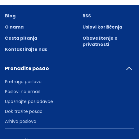
Blog
RSS
O nama
Uslovi korišćenja
Česta pitanja
Obaveštenje o
privatnosti
Kontaktirajte nas
Pronađite posao
Pretraga poslova
Poslovi na email
Upoznajte poslodavce
Dok tražite posao
Arhiva poslova