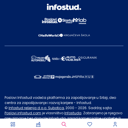
Poslovi Infostud vodeća platforma za zapošljavanje u Srbiji, deo
centra za zapošljavanje i razvoj karijere - Infostud.
©
Infostud rešenja d.o.o. Subotica
, 2000 -
2026
. Sadržaj sajta
Poslovi.infostud.com
je vlasništvo
Infostuda
. Zabranjeno je njegovo
preuzimanje bez dozvole
Infostuda
, zarad komercijalne upotrebe ili
u druge svrhe, osim za lične potrebe posetilaca sajta.
Uslovi