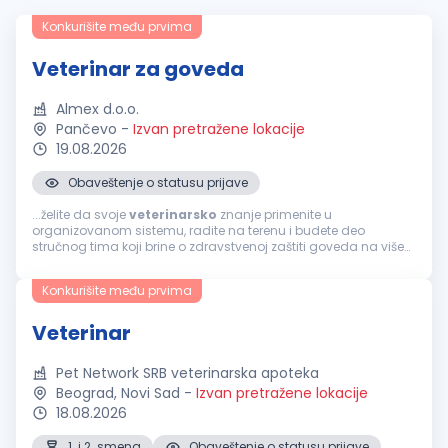
Konkurišite među prvima
Veterinar za goveda
Almex d.o.o.
Pančevo
-
Izvan pretražene lokacije
19.08.2026
Obaveštenje o statusu prijave
...želite da svoje
veterinarsko
znanje primenite u
organizovanom sistemu, radite na terenu i budete deo
stručnog tima koji brine o zdravstvenoj zaštiti goveda na više
proizvodnih lokacija, pridružite nam se! Pozicija otvorena za
prijavu:
Veterinar
za goveda...
Konkurišite među prvima
Veterinar
Pet Network SRB veterinarska apoteka
Beograd, Novi Sad
-
Izvan pretražene lokacije
18.08.2026
1. i 2. smena
Obaveštenje o statusu prijave