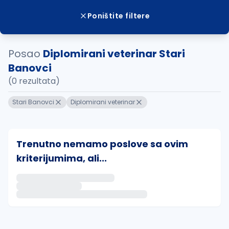
Poništite filtere
Posao
Diplomirani veterinar Stari
Banovci
(0 rezultata)
Stari Banovci
Diplomirani veterinar
Trenutno nemamo poslove sa ovim
kriterijumima, ali...
Ako sačuvate ovu pretragu, obavestićemo vas putem 