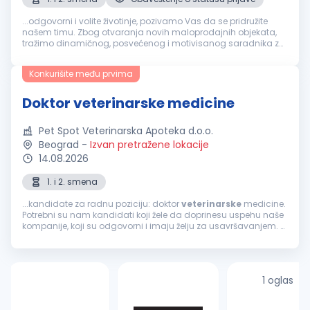
...odgovorni i volite životinje, pozivamo Vas da se pridružite
našem timu. Zbog otvaranja novih maloprodajnih objekata,
tražimo dinamičnog, posvećenog i motivisanog saradnika za
sledeće radno mesto
Veterinar
. OPIS POSLA: rad u
veterinarskoj
apoteci u sklopu...
Konkurišite među prvima
Doktor veterinarske medicine
Pet Spot Veterinarska Apoteka d.o.o.
Beograd
-
Izvan pretražene lokacije
14.08.2026
1. i 2. smena
...kandidate za radnu poziciju: doktor
veterinarske
medicine.
Potrebni su nam kandidati koji žele da doprinesu uspehu naše
kompanije, koji su odgovorni i imaju želju za usavršavanjem.
Ukoliko vidite sebe u takvom okruženju, dobrodošli ste. Prijavite...
1 oglas