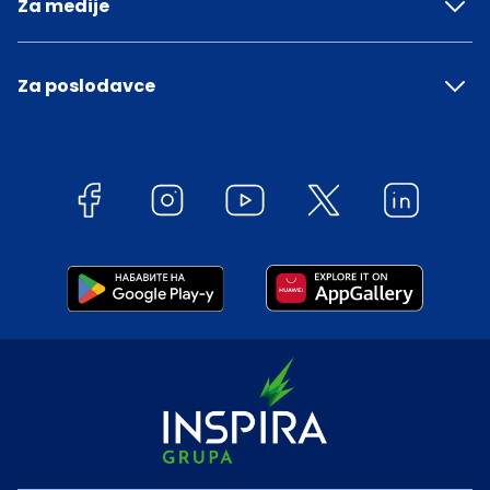
Za medije
Za poslodavce