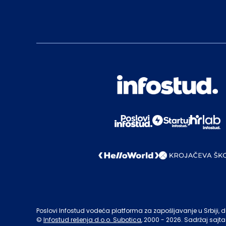
Poslovi Infostud vodeća platforma za zapošljavanje u Srbiji, de
©
Infostud rešenja d.o.o. Subotica
, 2000 -
2026
. Sadržaj sajta