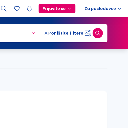
Prijavite se
Za poslodavce
Poništite filtere