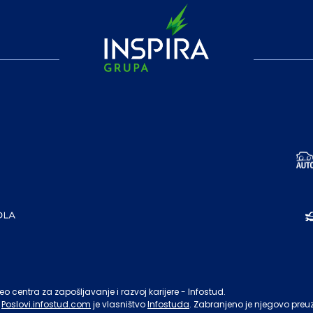
o centra za zapošljavanje i razvoj karijere - Infostud.
Poslovi.infostud.com
je vlasništvo
Infostuda
. Zabranjeno je njegovo preu