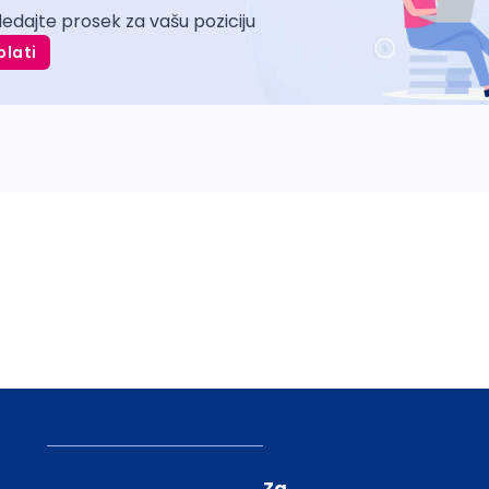
ledajte prosek za vašu poziciju
plati
Za