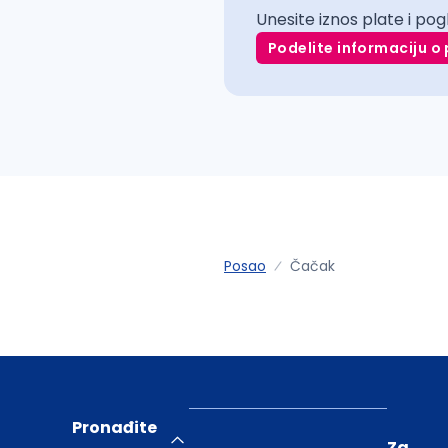
Unesite iznos plate i pog
Podelite informaciju o 
Posao
Čačak
Pronađite
Za