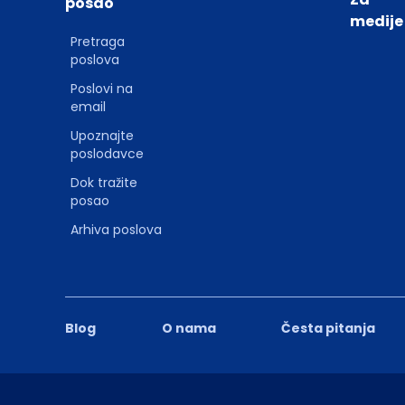
posao
medije
Pretraga
poslova
Poslovi na
email
Upoznajte
poslodavce
Dok tražite
posao
Arhiva poslova
Blog
O nama
Česta pitanja