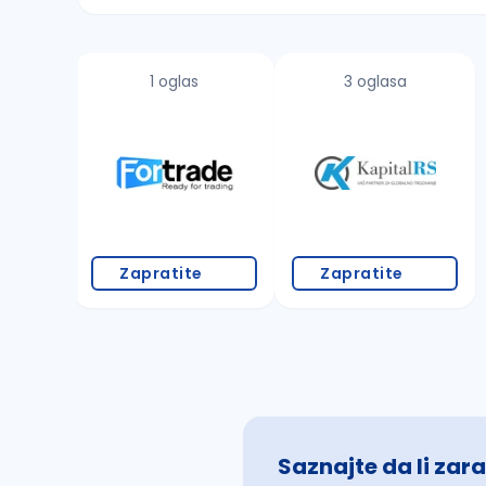
Sačuvajte pretragu
1 oglas
3 oglasa
Takođe možete da:
proverite pravopisne greške (koristite č, ć,
povećajte radijus za odabrani grad
promenite odabrane filtere pretrage
Zapratite
Zapratite
Saznajte da li zara