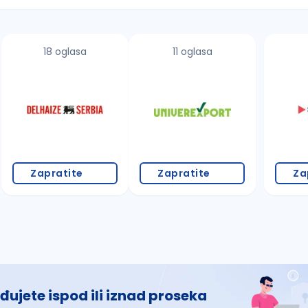
18 oglasa
11 oglasa
 š, đ, ž, dž)
Zapratite
Zapratite
Za
đujete ispod ili iznad proseka