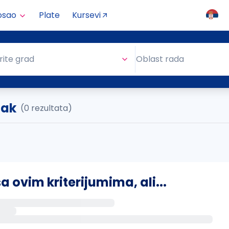
osao
Plate
Kursevi
Oblast rada
rite grad
Oblast rada
čak
(0 rezultata)
ovim kriterijumima, ali...
s putem email-a kada se pojave novi poslovi.