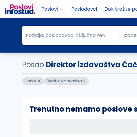
Poslovi
Poslodavci
Dok tražite p
Pozicija, poslodavac ili ključna reč
Izabe
Pozicija, poslodavac ili ključna reč
Grad
Posao
Direktor izdavaštva Ča
Čačak
Direktor izdavaštva
Trenutno nemamo poslove sa 
Ako sačuvate ovu pretragu, obavestićemo va