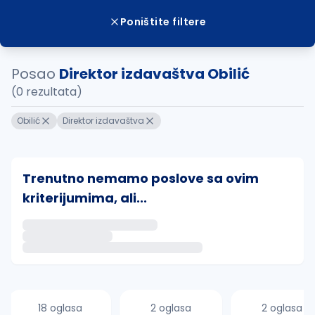
Poništite filtere
Posao
Direktor izdavaštva Obilić
(0 rezultata)
Obilić
Direktor izdavaštva
Trenutno nemamo poslove sa ovim
kriterijumima, ali...
Ako sačuvate ovu pretragu, obavestićemo vas putem 
uvajte pretragu
18 oglasa
2 oglasa
2 oglasa