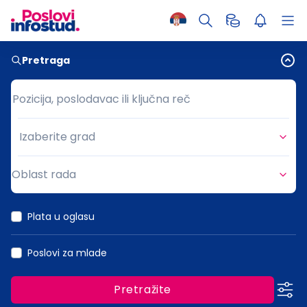
Pretraga
Pozicija, poslodavac ili ključna reč
Pozicija, poslodavac ili ključna reč
Izaberite grad
Grad
Oblast rada
Oblast rada
Plata u oglasu
Poslovi za mlade
Pretražite