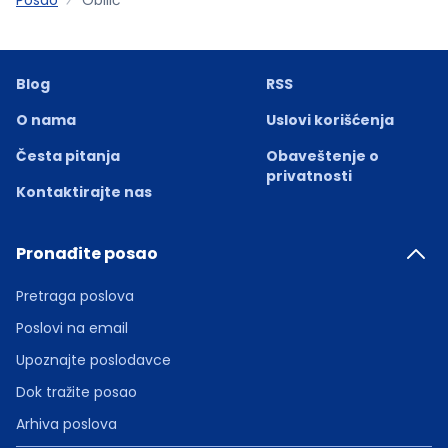
Blog
RSS
O nama
Uslovi korišćenja
Česta pitanja
Obaveštenje o
privatnosti
Kontaktirajte nas
Pronađite posao
Pretraga poslova
Poslovi na email
Upoznajte poslodavce
Dok tražite posao
Arhiva poslova