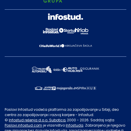
Poslovi Infostud vodeća platforma za zapošljavanje u Srbiji, deo
centra za zapošljavanje i razvoj karijere - Infostud.
©
Infostud rešenja d.o.o. Subotica
, 2000 -
2026
. Sadržaj sajta
Poslovi.infostud.com
je vlasništvo
Infostuda
. Zabranjeno je njegovo
preuzimanje bez dozvole
Infostuda
, zarad komercijalne upotrebe ili