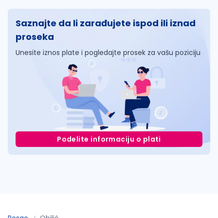
Saznajte da li zarađujete ispod ili iznad
proseka
Unesite iznos plate i pogledajte prosek za vašu poziciju
Podelite informaciju o plati
Posao
Obilić