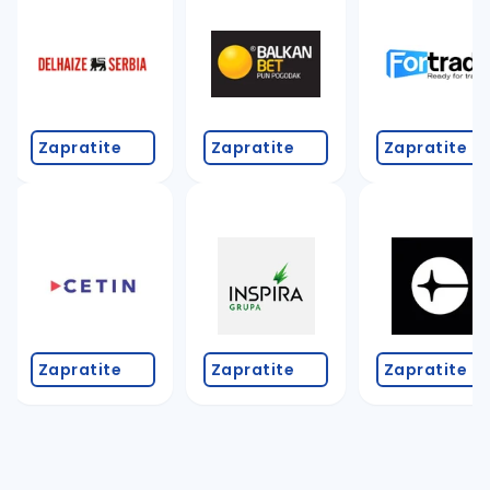
Takođe možete da:
proverite pravopisne greške (koristite č, ć, š, đ, ž,
povećajte radijus za odabrani grad
promenite odabrane filtere pretrage
Zapratite
Zapratite
Zapratite
Zapratite
Zapratite
Zapratite