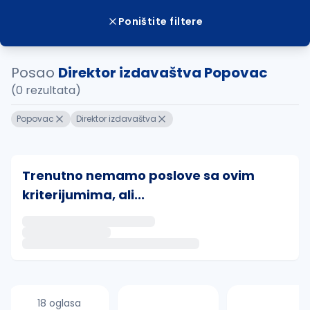
Poništite filtere
Posao
Direktor izdavaštva Popovac
(0 rezultata)
Popovac
Direktor izdavaštva
Trenutno nemamo poslove sa ovim
kriterijumima, ali...
Ako sačuvate ovu pretragu, obavestićemo vas putem 
uvajte pretragu
18 oglasa