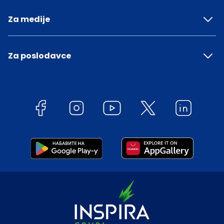
Za medije
Za poslodavce