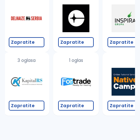
Takođe možete da:
proverite pravopisne greške (koristite č, ć, š, đ, ž,
povećajte radijus za odabrani grad
promenite odabrane filtere pretrage
Zapratite
Zapratite
Zapratite
3 oglasa
1 oglas
Zapratite
Zapratite
Zapratite