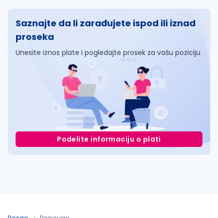
Saznajte da li zarađujete ispod ili iznad
proseka
Unesite iznos plate i pogledajte prosek za vašu poziciju
Podelite informaciju o plati
Posao
Popovac