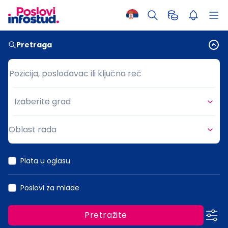
Pretraga
Pozicija, poslodavac ili ključna reč
Pozicija, poslodavac ili ključna reč
Izaberite grad
Grad
Oblast rada
Oblast rada
Plata u oglasu
Poslovi za mlade
Pretražite