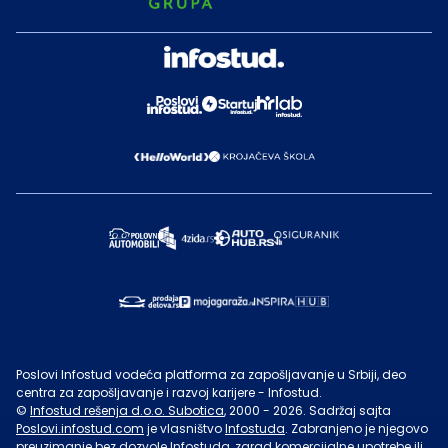
Poslovi Infostud vodeća platforma za zapošljavanje u Srbiji, deo
centra za zapošljavanje i razvoj karijere - Infostud.
©
Infostud rešenja d.o.o. Subotica
, 2000 -
2026
. Sadržaj sajta
Poslovi.infostud.com
je vlasništvo
Infostuda
. Zabranjeno je njegovo
preuzimanje bez dozvole
Infostuda
, zarad komercijalne upotrebe ili