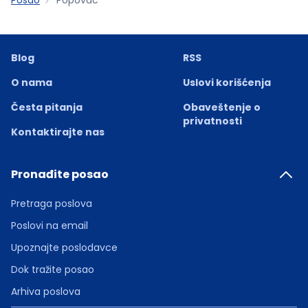
Blog
RSS
O nama
Uslovi korišćenja
Česta pitanja
Obaveštenje o
privatnosti
Kontaktirajte nas
Pronađite posao
Pretraga poslova
Poslovi na email
Upoznajte poslodavce
Dok tražite posao
Arhiva poslova