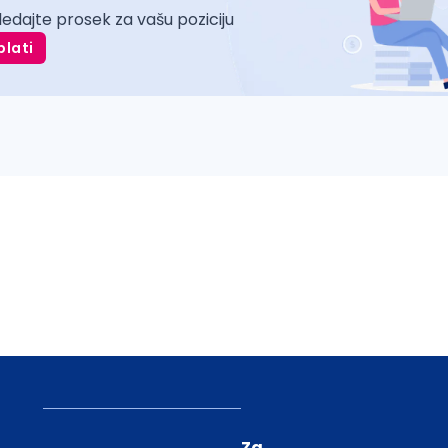
ledajte prosek za vašu poziciju
plati
Za