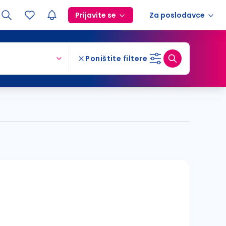
Prijavite se
Za poslodavce
Poništite filtere