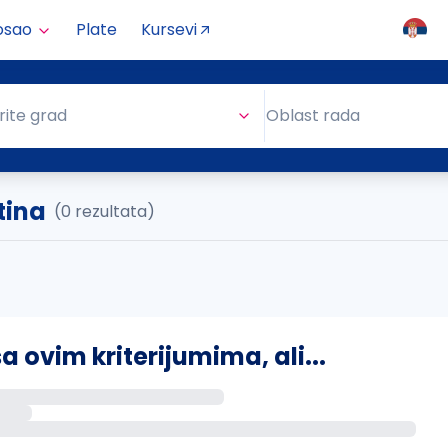
osao
Plate
Kursevi
Oblast rada
rite grad
Oblast rada
tina
(0 rezultata)
ovim kriterijumima, ali...
s putem email-a kada se pojave novi poslovi.