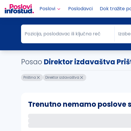
Poslovi
Poslodavci
Dok tražite p
Pozicija, poslodavac ili ključna reč
Izabe
Pozicija, poslodavac ili ključna reč
Grad
Posao
Direktor izdavaštva Priš
Priština
Direktor izdavaštva
Trenutno nemamo poslove sa 
Ako sačuvate ovu pretragu, obavestićemo va