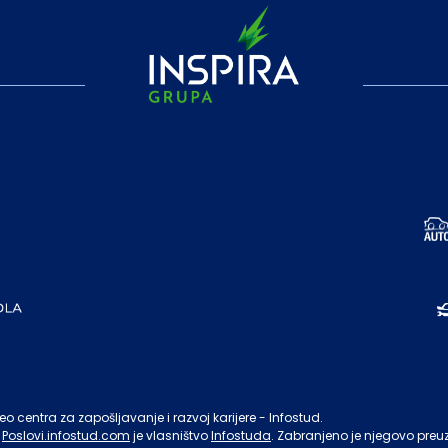
o centra za zapošljavanje i razvoj karijere - Infostud.
Poslovi.infostud.com
je vlasništvo
Infostuda
. Zabranjeno je njegovo preu