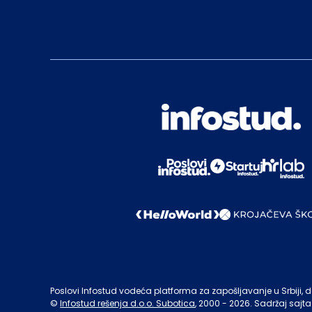
Poslovi Infostud vodeća platforma za zapošljavanje u Srbiji, de
©
Infostud rešenja d.o.o. Subotica
, 2000 -
2026
. Sadržaj sajta