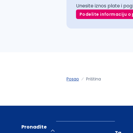
Unesite iznos plate i pog
Podelite informaciju o 
Posao
Priština
Pronađite
Za