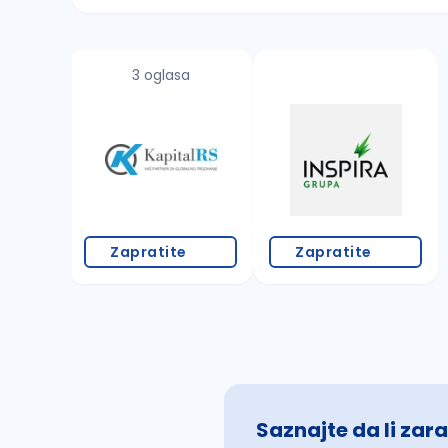
Sačuvajte pretragu
3 oglasa
Takođe možete da:
proverite pravopisne greške (koristite č, ć,
povećajte radijus za odabrani grad
promenite odabrane filtere pretrage
Zapratite
Zapratite
Saznajte da li zara