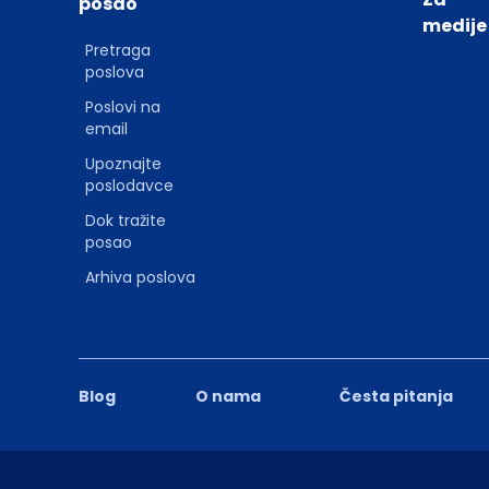
posao
medije
Pretraga
poslova
Poslovi na
email
Upoznajte
poslodavce
Dok tražite
posao
Arhiva poslova
Blog
O nama
Česta pitanja