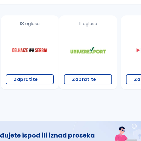
18 oglasa
11 oglasa
 š, đ, ž, dž)
Zapratite
Zapratite
Za
đujete ispod ili iznad proseka