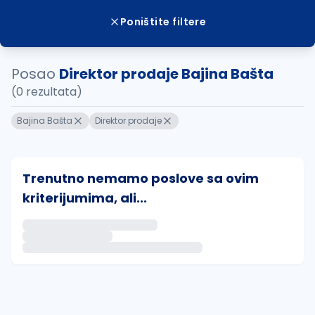
Poništite filtere
Posao
Direktor prodaje Bajina Bašta
(0 rezultata)
Bajina Bašta
Direktor prodaje
Trenutno nemamo poslove sa ovim
kriterijumima, ali...
Ako sačuvate ovu pretragu, obavestićemo vas putem 
uvajte pretragu