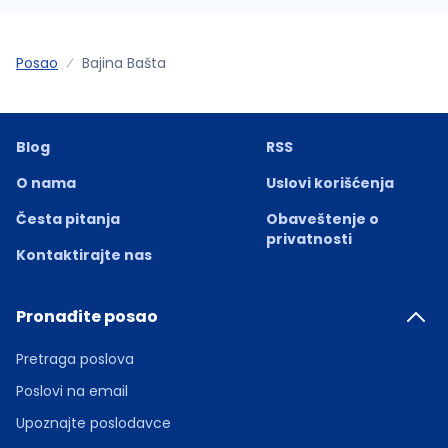
Posao
Bajina Bašta
Blog
RSS
O nama
Uslovi korišćenja
Česta pitanja
Obaveštenje o
privatnosti
Kontaktirajte nas
Pronađite posao
Pretraga poslova
Poslovi na email
Upoznajte poslodavce