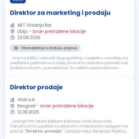
Direktor za marketing i prodaju
ART Gradnja Bar
Libija
-
Izvan pretražene lokacije
22.08.2026
Obaveštenje o statusu prijave
...ime na tržištu i ostvarili dugogodišnju i uspješnu saradnju sa
prestižnim partnerima iz Libije, čime smo dodatno potvrdili naš
profesionalizam i posvećenost. Sa velikim zadovoljstvom
objavljujemo oglas za otvorenu poziciju
Direktor
za
marketing...
Direktor prodaje
Vital a.d.
Beograd
-
Izvan pretražene lokacije
12.08.2026
...razvojni tim Vitala prilikom kreiranja novih proizvoda.
Trenutno smo u potrazi za stručnim i motivisanim kolegom na
poziciji: "
Direktor
prodaje
". Lokacija rada: Beograd. Prijatno
radno okruženje, otvorena komunikacija i visok nivo