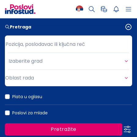
Pretraga
Pozicija, poslodavac ili ključna reč
Pozicija, poslodavac ili ključna reč
Izaberite grad
Grad
Oblast rada
Oblast rada
Plata u oglasu
Poslovi za mlade
Pretražite