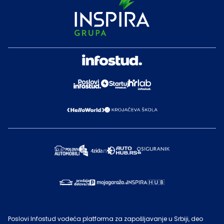
Poslovi Infostud vodeća platforma za zapošljavanje u Srbiji, deo