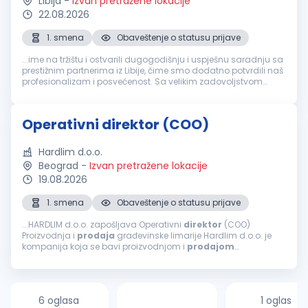
Libija
-
Izvan pretražene lokacije
22.08.2026
1. smena
Obaveštenje o statusu prijave
...ime na tržištu i ostvarili dugogodišnju i uspješnu saradnju sa
prestižnim partnerima iz Libije, čime smo dodatno potvrdili naš
profesionalizam i posvećenost. Sa velikim zadovoljstvom
objavljujemo oglas za otvorenu poziciju
Direktor
obezbjeđenja, nudeći...
Operativni direktor (COO)
Hardlim d.o.o.
Beograd
-
Izvan pretražene lokacije
19.08.2026
1. smena
Obaveštenje o statusu prijave
...HARDLIM d.o.o. zapošljava Operativni
direktor
(COO)
Proizvodnja i
prodaja
građevinske limarije Hardlim d.o.o. je
kompanija koja se bavi proizvodnjom i
prodajom
građevinske limarije i pratećih proizvoda. Usled daljeg razvoja
poslovanja i širenja...
6 oglasa
1 oglas