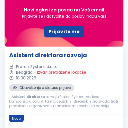
Novi oglasi za posao na Vaš email
Prijavite se i dozvolite da poslovi nađu vas!
Prijavite me
Asistent direktora razvoja
Proton System d.o.o.
Beograd
-
Izvan pretražene lokacije
18.08.2026
Obaveštenje o statusu prijave
...Asistent
direktora
razvoja Proton System, vodeća
kompanija u oblasti farmaceutskih i dijetetskih proizvoda, traži
proaktivnu, organizovanu i ambicioznu osobu za poziciju
Asistenta
direktora
razvoja. Ukoliko imate izražene analitičke i
komunikacione...
Novo