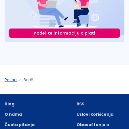
Podelite informaciju o plati
Posao
Barič
Blog
RSS
O nama
Uslovi korišćenja
Česta pitanja
Obaveštenje o