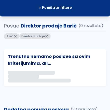
Poništite filtere
Posao
Direktor prodaje Barič
(0 rezultata)
Barič
Direktor prodaje
Trenutno nemamo poslove sa ovim
kriterijumima, ali...
Ako sačuvate ovu pretragu, obavestićemo vas putem 
uvajte pretragu
Dodatna ponuda poslova
(20 rezultata)