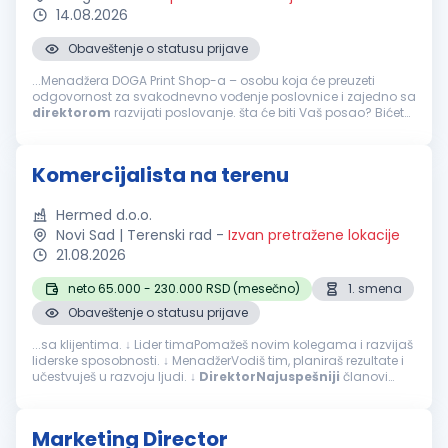
14.08.2026
Obaveštenje o statusu prijave
...Menadžera DOGA Print Shop-a – osobu koja će preuzeti
odgovornost za svakodnevno vođenje poslovnice i zajedno sa
direktorom
razvijati poslovanje. šta će biti Vaš posao? Bićete
odgovorni za kompletno funkcionisanje poslovnice,
uključujući: organizaciju...
Komercijalista na terenu
Hermed d.o.o.
Novi Sad | Terenski rad
-
Izvan pretražene lokacije
21.08.2026
neto 65.000 - 230.000 RSD (mesečno)
1. smena
Obaveštenje o statusu prijave
...sa klijentima. ↓ Lider timaPomažeš novim kolegama i razvijaš
liderske sposobnosti. ↓ MenadžerVodiš tim, planiraš rezultate i
učestvuješ u razvoju ljudi. ↓
DirektorNajuspešniji
članovi
tima imaju priliku da vode
prodajnu
organizaciju i
učestvuju...
Marketing Director