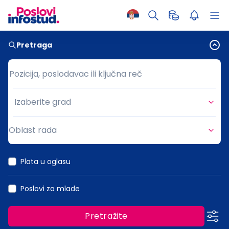
Pretraga
Pozicija, poslodavac ili ključna reč
Pozicija, poslodavac ili ključna reč
Izaberite grad
Grad
Oblast rada
Oblast rada
Plata u oglasu
Poslovi za mlade
Pretražite