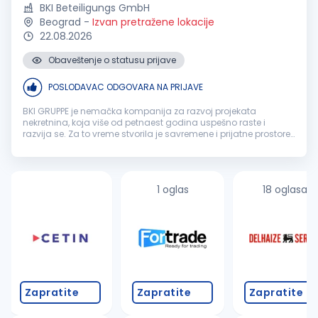
BKI Beteiligungs GmbH
Beograd
-
Izvan pretražene lokacije
22.08.2026
Obaveštenje o statusu prijave
POSLODAVAC ODGOVARA NA PRIJAVE
BKI GRUPPE je nemačka kompanija za razvoj projekata
nekretnina, koja više od petnaest godina uspešno raste i
razvija se. Za to vreme stvorila je savremene i prijatne prostore
za rad i život, za sve uzraste, po pristupačnim cenama. Naši
revolucionarni...
1 oglas
18 oglasa
Zapratite
Zapratite
Zapratite