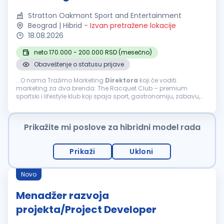
Stratton Oakmont Sport and Entertainment
Beograd | Hibrid
-
Izvan pretražene lokacije
18.08.2026
neto 170.000 - 200.000 RSD (mesečno)
Obaveštenje o statusu prijave
...O nama Tražimo Marketing
Direktora
koji će voditi
marketing za dva brenda: The Racquet Club – premium
sportski i lifestyle klub koji spaja sport, gastronomiju, zabavu,
kulturu i zajednicu. Sushirrito – prvi premium street food i
jedan...
Prikažite mi poslove za hibridni model rada
Prikaži
Ukloni
Novo
Menadžer razvoja
projekta/Project Developer