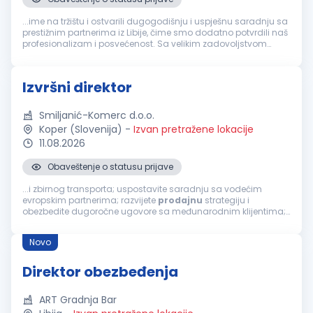
...ime na tržištu i ostvarili dugogodišnju i uspješnu saradnju sa
prestižnim partnerima iz Libije, čime smo dodatno potvrdili naš
profesionalizam i posvećenost. Sa velikim zadovoljstvom
objavljujemo oglas za otvorenu poziciju
Direktor
za
marketing...
Izvršni direktor
Smiljanić-Komerc d.o.o.
Koper (Slovenija)
-
Izvan pretražene lokacije
11.08.2026
Obaveštenje o statusu prijave
...i zbirnog transporta; uspostavite saradnju sa vodećim
evropskim partnerima; razvijete
prodajnu
strategiju i
obezbedite dugoročne ugovore sa međunarodnim klijentima;
izgradite kulturu visokih performansi i odgovornosti. Strateški
ciljevi Izvršni
direktor
...
Novo
Direktor obezbeđenja
ART Gradnja Bar