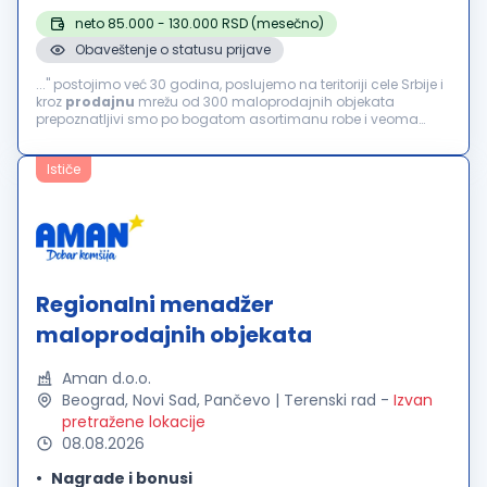
neto 85.000 - 130.000 RSD (mesečno)
Obaveštenje o statusu prijave
..." postojimo već 30 godina, poslujemo na teritoriji cele Srbije i
kroz
prodajnu
mrežu od 300 maloprodajnih objekata
prepoznatljivi smo po bogatom asortimanu robe i veoma
pristupačnim cenama. Uslovi: Plata: od 85.000 do 130.000
dinara (u zavisnosti od prometa...
Ističe
Regionalni menadžer
maloprodajnih objekata
Aman d.o.o.
Beograd, Novi Sad, Pančevo | Terenski rad
-
Izvan
pretražene lokacije
08.08.2026
Nagrade i bonusi