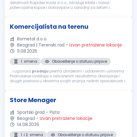
delatnosti Rapidex trade d.o.o., Istražuje tržište i nalazi
potencijalne kupce i dobavljače u saradnji sa šefom i
menadžerom
prodaje
, Odgovara za izbor solventnih kupaca i
naplatu prodate robe...
Komercijalista na terenu
Bometal d.o.o.
Beograd | Terenski rad
-
Izvan pretražene lokacije
11.08.2026
1. smena
Obaveštenje o statusu prijave
...i ugovara
prodaju
prema utvrđenim i odobrenim uslovima
Podnošenje izveštaja o ostvarenim rezultatima Obavljanje i
drugih poslova u okvirima svojih znanja, radnih sposobnosti i
stručne osposobljenosti, po nalogu
direktora
Aktivnosti na
propagandi proizvoda...
Store Menager
Sportski grad - Pista
Beograd
-
Izvan pretražene lokacije
14.08.2026
1. i 2. smena
Obaveštenje o statusu prijave