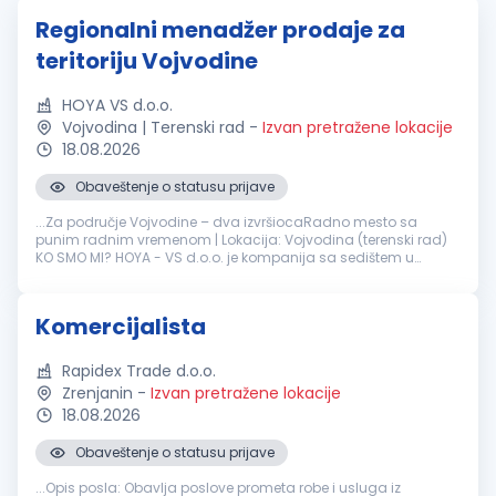
Regionalni menadžer prodaje za
teritoriju Vojvodine
HOYA VS d.o.o.
Vojvodina | Terenski rad
-
Izvan pretražene lokacije
18.08.2026
Obaveštenje o statusu prijave
...Za područje Vojvodine – dva izvršiocaRadno mesto sa
punim radnim vremenom | Lokacija: Vojvodina (terenski rad)
KO SMO MI? HOYA - VS d.o.o. je kompanija sa sedištem u
Subotici, koja se više od tri decenije uspešno bavi
prodajom
i
distribucijom...
Komercijalista
Rapidex Trade d.o.o.
Zrenjanin
-
Izvan pretražene lokacije
18.08.2026
Obaveštenje o statusu prijave
...Opis posla: Obavlja poslove prometa robe i usluga iz