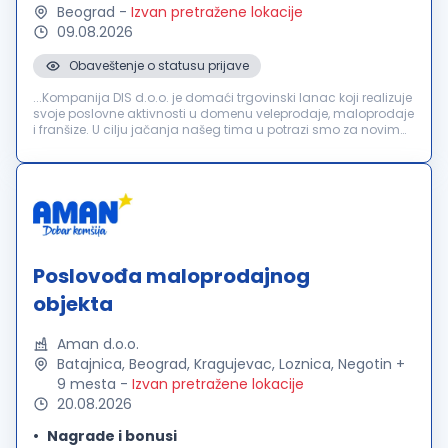
Beograd
-
Izvan pretražene lokacije
09.08.2026
Obaveštenje o statusu prijave
...Kompanija DIS d.o.o. je domaći trgovinski lanac koji realizuje
svoje poslovne aktivnosti u domenu veleprodaje, maloprodaje
i franšize. U cilju jačanja našeg tima u potrazi smo za novim
zaposlenima na poziciji:
Direktor
marketa Ključne...
Poslovođa maloprodajnog
objekta
Aman d.o.o.
Batajnica, Beograd, Kragujevac, Loznica, Negotin +
9 mesta
-
Izvan pretražene lokacije
20.08.2026
Nagrade i bonusi