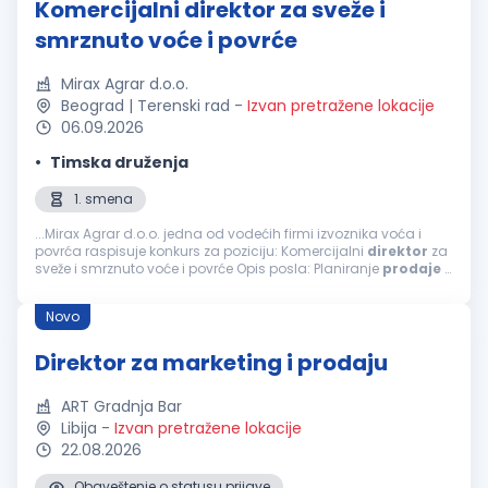
Komercijalni direktor za sveže i
smrznuto voće i povrće
Mirax Agrar d.o.o.
Beograd | Terenski rad
-
Izvan pretražene lokacije
06.09.2026
Timska druženja
1. smena
...Mirax Agrar d.o.o. jedna od vodećih firmi izvoznika voća i
povrća raspisuje konkurs za poziciju: Komercijalni
direktor
za
sveže i smrznuto voće i povrće Opis posla: Planiranje
prodaje
i
nabavke – otkupa, targetiranja, na godišnjem, i mesečnom...
Novo
Direktor za marketing i prodaju
ART Gradnja Bar
Libija
-
Izvan pretražene lokacije
22.08.2026
Obaveštenje o statusu prijave