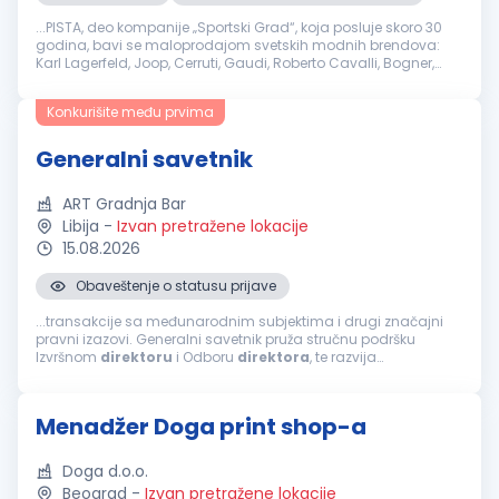
...PISTA, deo kompanije „Sportski Grad“, koja posluje skoro 30
godina, bavi se maloprodajom svetskih modnih brendova:
Karl Lagerfeld, Joop, Cerruti, Gaudi, Roberto Cavalli, Bogner,
John Richmond i drugi. PISTA kroz 5
prodajnih
objekata...
Konkurišite među prvima
Generalni savetnik
ART Gradnja Bar
Libija
-
Izvan pretražene lokacije
15.08.2026
Obaveštenje o statusu prijave
...transakcije sa međunarodnim subjektima i drugi značajni
pravni izazovi. Generalni savetnik pruža stručnu podršku
Izvršnom
direktoru
i Odboru
direktora
, te razvija
konstruktivnu saradnju sa lokalnim i nacionalnim
institucijama u cilju stvaranja povoljnog...
Menadžer Doga print shop-a
Doga d.o.o.
Beograd
-
Izvan pretražene lokacije