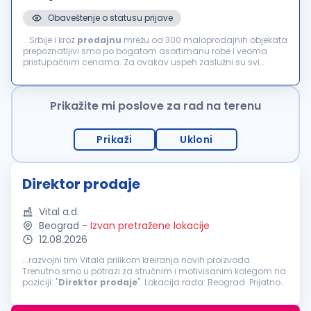
Obaveštenje o statusu prijave
...Srbije i kroz
prodajnu
mrežu od 300 maloprodajnih objekata
prepoznatljivi smo po bogatom asortimanu robe i veoma
pristupačnim cenama. Za ovakav uspeh zaslužni su svi
zaposleni u kompaniji, jer uspeh ne čine dobra vremena već
ljudi i upravo zato se trudimo...
Prikažite mi poslove za rad na terenu
Prikaži
Ukloni
Direktor prodaje
Vital a.d.
Beograd
-
Izvan pretražene lokacije
12.08.2026
...razvojni tim Vitala prilikom kreiranja novih proizvoda.
Trenutno smo u potrazi za stručnim i motivisanim kolegom na
poziciji: "
Direktor
prodaje
". Lokacija rada: Beograd. Prijatno
radno okruženje, otvorena komunikacija i visok nivo
kompanijske pripadnosti...