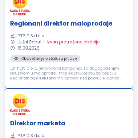
Regionani direktor maloprodaje
PTP DIS d.o.o.
Južni Banat
-
Izvan pretražene lokacije
16.08.2026
Obaveštenje o statusu prijave
...PTP DIS d.o.o., renomirana kompanija sa dugogodišnjim
iskustvom u maloprodaji, traži iskusnu osobu za poziciju
Regionalnog
direktora
maloprodaje za područje Južnog
Banata. Ukoliko ste lider sa izraženim organizacionim
sposobnostima i želite...
Direktor marketa
PTP DIS d.o.o.