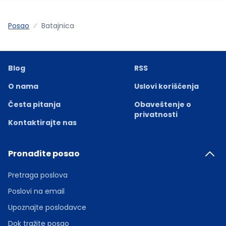
Posao
Batajnica
Blog
RSS
O nama
Uslovi korišćenja
Česta pitanja
Obaveštenje o
privatnosti
Kontaktirajte nas
Pronađite posao
Pretraga poslova
Poslovi na email
Upoznajte poslodavce
Dok tražite posao