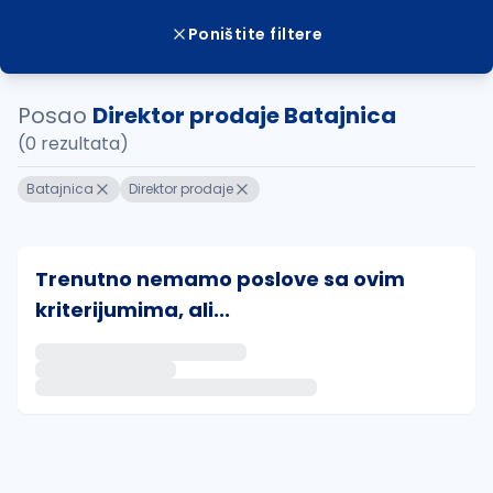
Poništite filtere
Posao
Direktor prodaje Batajnica
(0 rezultata)
Batajnica
Direktor prodaje
Trenutno nemamo poslove sa ovim
kriterijumima, ali...
Ako sačuvate ovu pretragu, obavestićemo vas putem 
uvajte pretragu