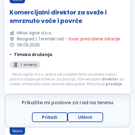
Komercijalni direktor za sveže i
smrznuto voće i povrće
Mirax Agrar d.o.o.
Beograd | Terenski rad
-
Izvan pretražene lokacije
06.09.2026
Timska druženja
1. smena
...Mirax Agrar d.o.o. jedna od vodećih firmi izvoznika voća i
povrća raspisuje konkurs za poziciju: Komercijalni
direktor
za
sveže i smrznuto voće i povrće Opis posla: Planiranje
prodaje
i
nabavke – otkupa, targetiranja, na godišnjem, i mesečnom...
Prikažite mi poslove za rad na terenu
Prikaži
Ukloni
Novo