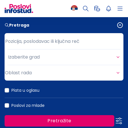
Pretraga
Pozicija, poslodavac ili ključna reč
Pozicija, poslodavac ili ključna reč
Izaberite grad
Grad
Oblast rada
Oblast rada
Plata u oglasu
Poslovi za mlade
Pretražite