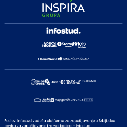
Poslovi Infostud vodeća platforma za zapošljavanje u Srbiji, deo
centra za zapošljavanje i razvoj karijere - Infostud.