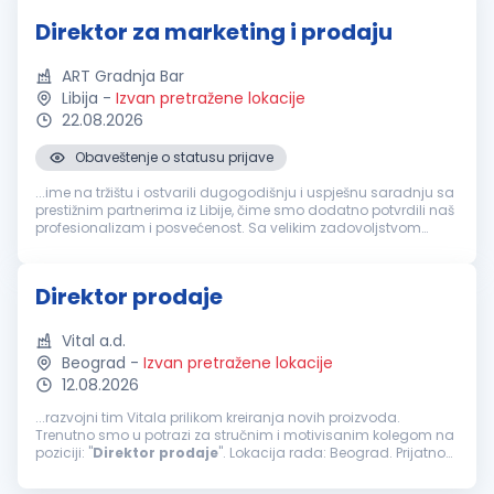
Direktor za marketing i prodaju
ART Gradnja Bar
Libija
-
Izvan pretražene lokacije
22.08.2026
Obaveštenje o statusu prijave
...ime na tržištu i ostvarili dugogodišnju i uspješnu saradnju sa
prestižnim partnerima iz Libije, čime smo dodatno potvrdili naš
profesionalizam i posvećenost. Sa velikim zadovoljstvom
objavljujemo oglas za otvorenu poziciju
Direktor
za
marketing...
Direktor prodaje
Vital a.d.
Beograd
-
Izvan pretražene lokacije
12.08.2026
...razvojni tim Vitala prilikom kreiranja novih proizvoda.
Trenutno smo u potrazi za stručnim i motivisanim kolegom na
poziciji: "
Direktor
prodaje
". Lokacija rada: Beograd. Prijatno
radno okruženje, otvorena komunikacija i visok nivo
kompanijske pripadnosti...