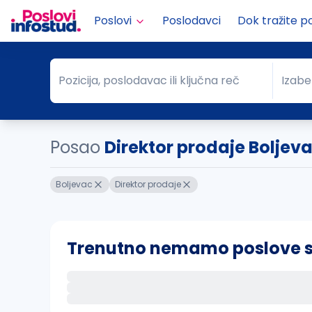
Poslovi
Poslodavci
Dok tražite p
Pozicija, poslodavac ili ključna reč
Izabe
Pozicija, poslodavac ili ključna reč
Grad
Posao
Direktor prodaje Boljev
Boljevac
Direktor prodaje
Trenutno nemamo poslove sa 
Ako sačuvate ovu pretragu, obavestićemo va