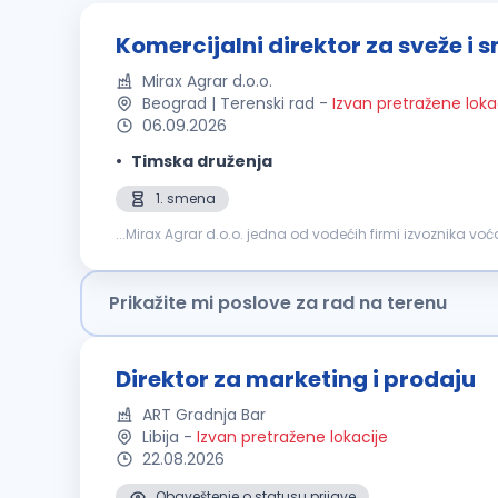
Komercijalni direktor za sveže i 
Mirax Agrar d.o.o.
Beograd | Terenski rad
-
Izvan pretražene loka
06.09.2026
Timska druženja
1. smena
...Mirax Agrar d.o.o. jedna od vodećih firmi izvoznika voć
nabavke – otkupa, targetiranja, na godišnjem, i mesečn
Prikažite mi poslove za rad na terenu
Direktor za marketing i prodaju
ART Gradnja Bar
Libija
-
Izvan pretražene lokacije
22.08.2026
Obaveštenje o statusu prijave