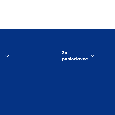
Za
poslodavce