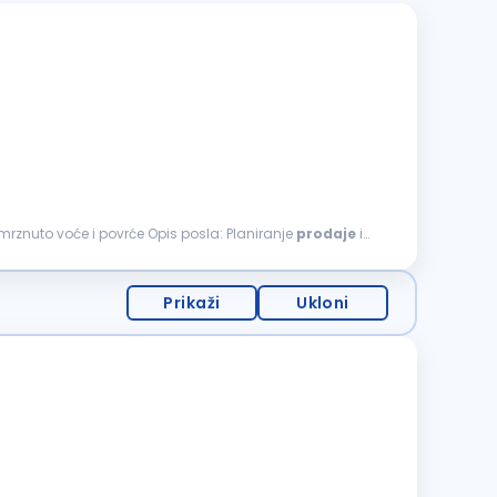
za sveže i smrznuto voće i povrće Opis posla: Planiranje
prodaje
i
Prikaži
Ukloni