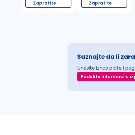
Zapratite
Zapratite
Saznajte da li zara
Unesite iznos plate i pog
Podelite informaciju o 