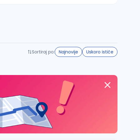
Sortiraj po:
Najnovije
Uskoro ističe