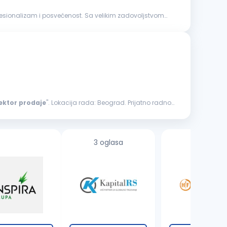
rofesionalizam i posvećenost. Sa velikim zadovoljstvom
ektor
prodaje
". Lokacija rada: Beograd. Prijatno radno
3 oglasa
1 oglas