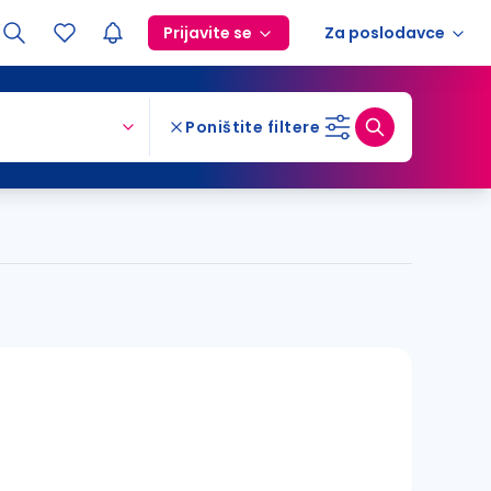
Prijavite se
Za poslodavce
Poništite filtere