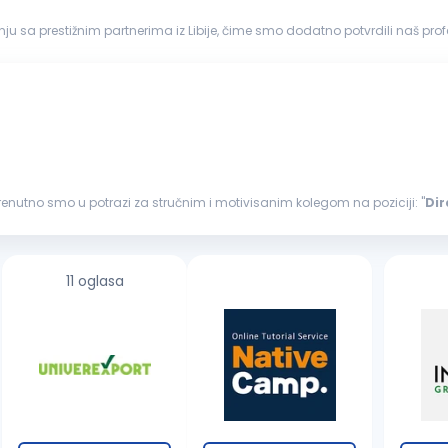
adnju sa prestižnim partnerima iz Libije, čime smo dodatno potvrdili naš p
keting...
 Trenutno smo u potrazi za stručnim i motivisanim kolegom na poziciji: "
Dir
e pripadnosti...
11 oglasa