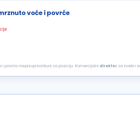
smrznuto voće i povrće
cije
a i povrća raspisuje konkurs za poziciju: Komercijalni
direktor
om...