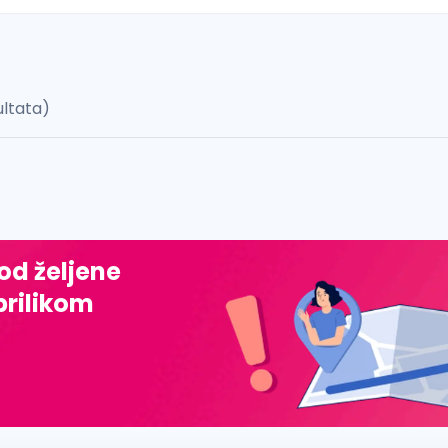
ultata)
 š, đ, ž, dž)
 od željene
prilikom