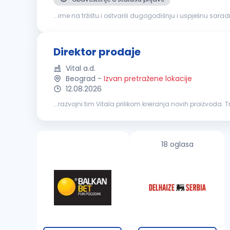
...ime na tržištu i ostvarili dugogodišnju i uspješnu sar
objavljujemo oglas za otvorenu poziciju
Direktor
za mar
Direktor prodaje
Vital a.d.
Beograd
-
Izvan pretražene lokacije
12.08.2026
...razvojni tim Vitala prilikom kreiranja novih proizvoda.
okruženje, otvorena komunikacija i visok nivo kompanijsk
18 oglasa