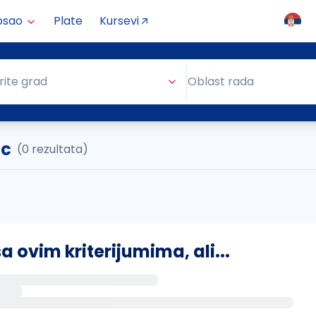
osao
Plate
Kursevi
Oblast rada
rite grad
Oblast rada
ac
(0 rezultata)
ovim kriterijumima, ali...
s putem email-a kada se pojave novi poslovi.