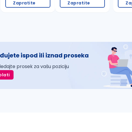
Zapratite
Zapratite
Za
đujete ispod ili iznad proseka
ledajte prosek za vašu poziciju
plati