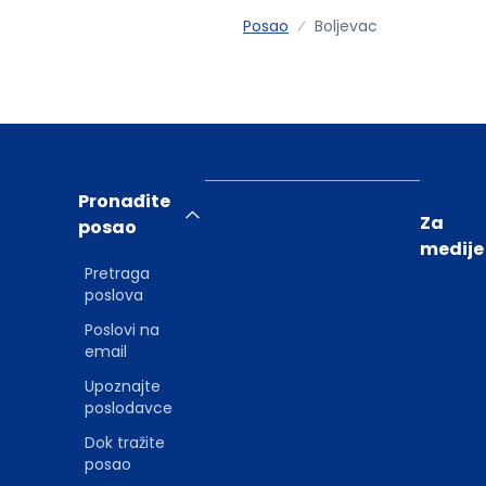
Posao
Boljevac
Pronađite
Za
posao
medije
Pretraga
poslova
Poslovi na
email
Upoznajte
poslodavce
Dok tražite
posao