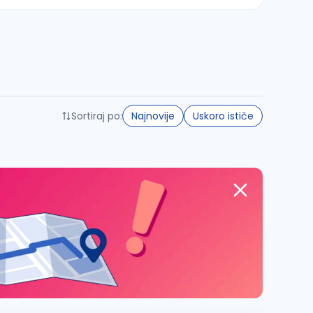
Sortiraj po:
Najnovije
Uskoro ističe