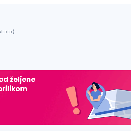
ultata)
 š, đ, ž, dž)
 od željene
prilikom