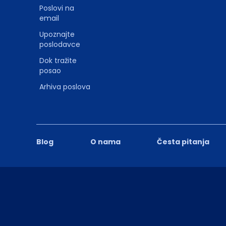
Poslovi na
email
Upoznajte
poslodavce
Dok tražite
posao
Arhiva poslova
Blog
O nama
Česta pitanja