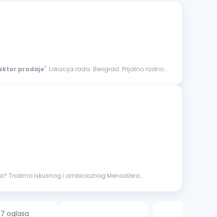
ektor
prodaje
". Lokacija rada: Beograd. Prijatno radno
ica? Tražimo iskusnog i ambicioznog Menadžera
17 oglasa