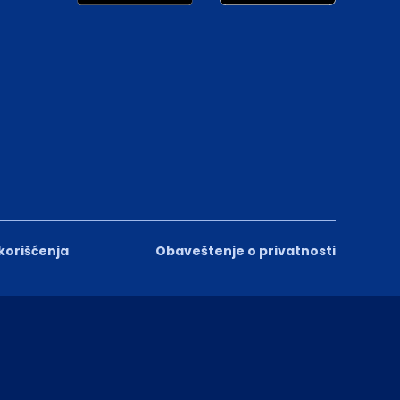
 korišćenja
Obaveštenje o privatnosti