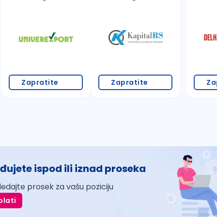
Zapratite
Zapratite
Za
đujete ispod ili iznad proseka
ledajte prosek za vašu poziciju
plati