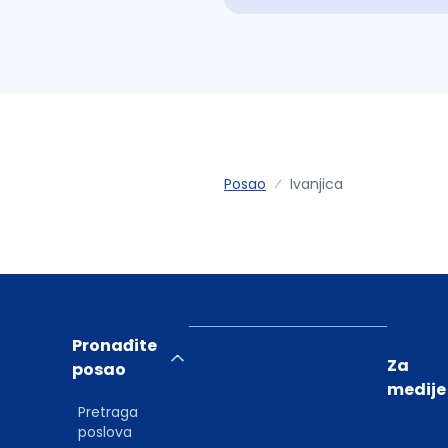
Posao
Ivanjica
Pronađite
Za
posao
medije
Pretraga
poslova