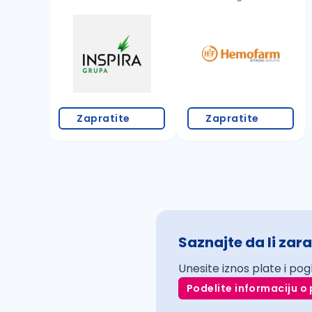
Zapratite
Zapratite
Saznajte da li zara
Unesite iznos plate i pog
Podelite informaciju o 