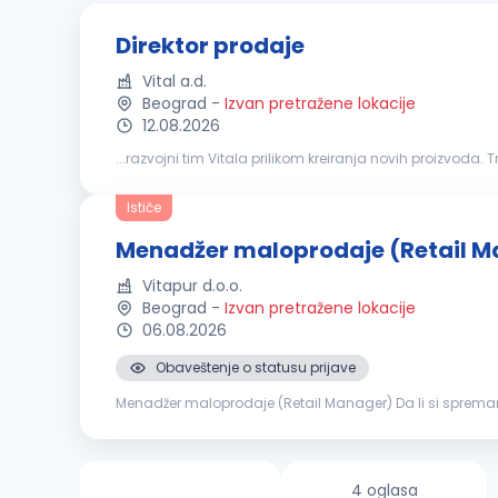
Direktor prodaje
Vital a.d.
Beograd
-
Izvan pretražene lokacije
12.08.2026
...razvojni tim Vitala prilikom kreiranja novih proizvoda.
okruženje, otvorena komunikacija i visok nivo kompanijsk
Ističe
Menadžer maloprodaje (Retail M
Vitapur d.o.o.
Beograd
-
Izvan pretražene lokacije
06.08.2026
Obaveštenje o statusu prijave
Menadžer maloprodaje (Retail Manager) Da li si sprem
maloprodaje koji će preuzeti punu odgovornost za vođen
4 oglasa