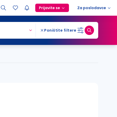
Prijavite se
Za poslodavce
Poništite filtere