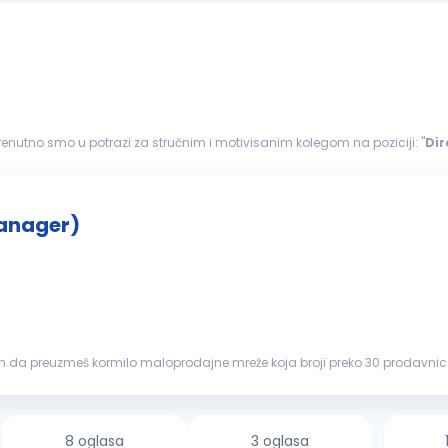
 Trenutno smo u potrazi za stručnim i motivisanim kolegom na poziciji: "
Dir
e pripadnosti...
anager)
an da preuzmeš kormilo maloprodajne mreže koja broji preko 30 prodavn
je i razvoj našeg maloprodajn...
8 oglasa
3 oglasa