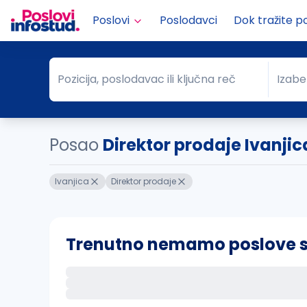
Poslovi
Poslodavci
Dok tražite p
Pozicija, poslodavac ili ključna reč
Izabe
Pozicija, poslodavac ili ključna reč
Grad
Posao
Direktor prodaje Ivanjic
Ivanjica
Direktor prodaje
Trenutno nemamo poslove sa 
Ako sačuvate ovu pretragu, obavestićemo va