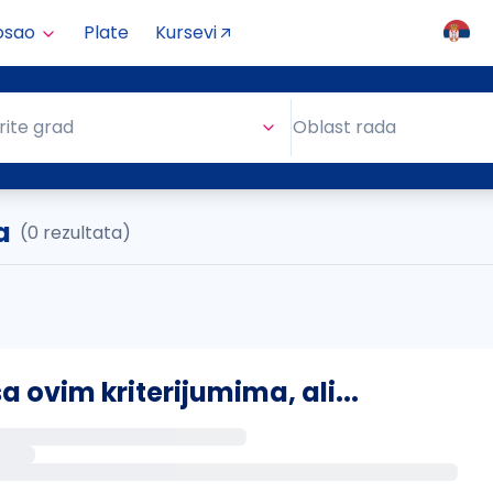
osao
Plate
Kursevi
Oblast rada
rite grad
Oblast rada
a
(0 rezultata)
ovim kriterijumima, ali...
s putem email-a kada se pojave novi poslovi.