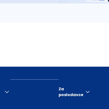
Za
poslodavce