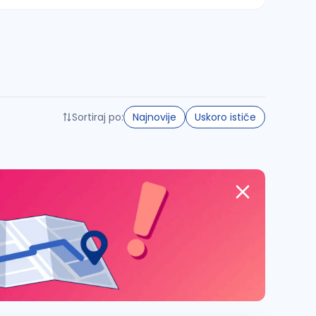
Sortiraj po:
Najnovije
Uskoro ističe