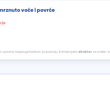
smrznuto voće i povrće
cije
a i povrća raspisuje konkurs za poziciju: Komercijalni
direktor
om...