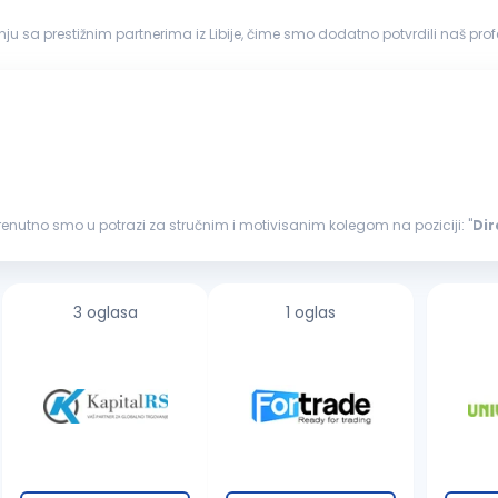
adnju sa prestižnim partnerima iz Libije, čime smo dodatno potvrdili naš p
keting...
 Trenutno smo u potrazi za stručnim i motivisanim kolegom na poziciji: "
Dir
e pripadnosti...
3 oglasa
1 oglas