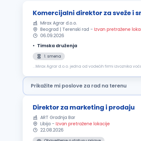
Komercijalni direktor za sveže i 
Mirax Agrar d.o.o.
Beograd | Terenski rad
-
Izvan pretražene loka
06.09.2026
Timska druženja
1. smena
...Mirax Agrar d.o.o. jedna od vodećih firmi izvoznika voć
nabavke – otkupa, targetiranja, na godišnjem, i mesečn
Prikažite mi poslove za rad na terenu
Direktor za marketing i prodaju
ART Gradnja Bar
Libija
-
Izvan pretražene lokacije
22.08.2026
Obaveštenje o statusu prijave