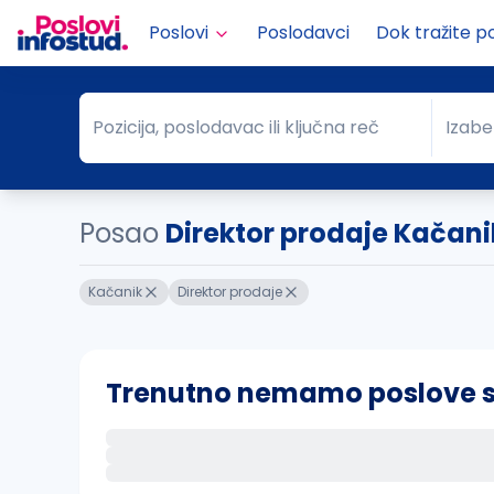
Poslovi
Poslodavci
Dok tražite p
Pozicija, poslodavac ili ključna reč
Izabe
Pozicija, poslodavac ili ključna reč
Grad
Posao
Direktor prodaje Kačani
Kačanik
Direktor prodaje
Trenutno nemamo poslove sa 
Ako sačuvate ovu pretragu, obavestićemo va