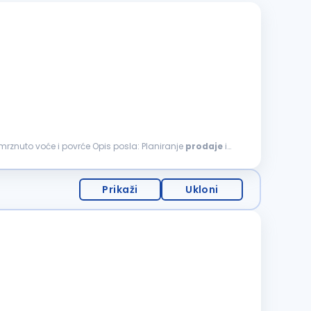
za sveže i smrznuto voće i povrće Opis posla: Planiranje
prodaje
i
Prikaži
Ukloni