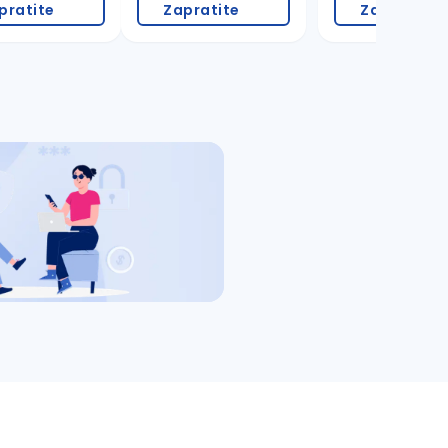
pratite
Zapratite
Zapratite