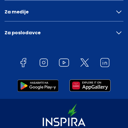
Za medije
Za poslodavce