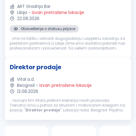
ART Gradnja Bar
Libija
-
Izvan pretražene lokacije
22.08.2026
Obaveštenje o statusu prijave
...ime na tržištu i ostvarili dugogodišnju i uspješnu saradnju sa
prestižnim partnerima iz Libije, čime smo dodatno potvrdili naš
profesionalizam i posvećenost. Sa velikim zadovoljstvom
objavljujemo oglas za otvorenu poziciju
Direktor
za
marketing...
Direktor prodaje
Vital a.d.
Beograd
-
Izvan pretražene lokacije
12.08.2026
...razvojni tim Vitala prilikom kreiranja novih proizvoda.
Trenutno smo u potrazi za stručnim i motivisanim kolegom na
poziciji: "
Direktor
prodaje
". Lokacija rada: Beograd. Prijatno
radno okruženje, otvorena komunikacija i visok nivo
kompanijske pripadnosti...