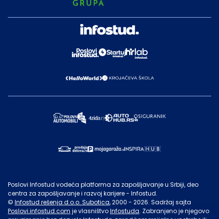
Poslovi Infostud vodeća platforma za zapošljavanje u Srbiji, deo
centra za zapošljavanje i razvoj karijere - Infostud.
©
Infostud rešenja d.o.o. Subotica
, 2000 -
2026
. Sadržaj sajta
Poslovi.infostud.com
je vlasništvo
Infostuda
. Zabranjeno je njegovo