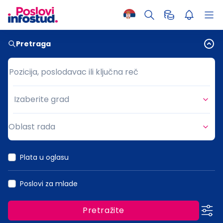
Pretraga
Pozicija, poslodavac ili ključna reč
Pozicija, poslodavac ili ključna reč
Izaberite grad
Grad
Oblast rada
Oblast rada
Plata u oglasu
Poslovi za mlade
Pretražite