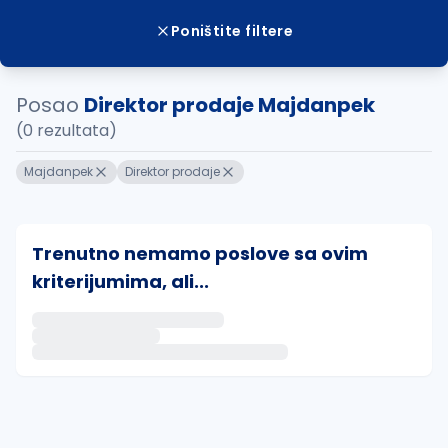
Poništite filtere
Posao
Direktor prodaje Majdanpek
(0 rezultata)
Majdanpek
Direktor prodaje
Trenutno nemamo poslove sa ovim
kriterijumima, ali...
Ako sačuvate ovu pretragu, obavestićemo vas putem 
uvajte pretragu