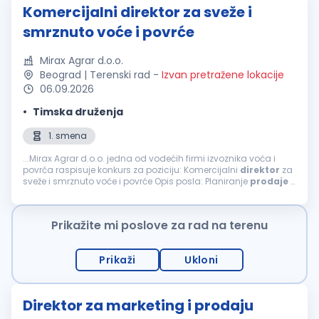
Komercijalni direktor za sveže i
smrznuto voće i povrće
Mirax Agrar d.o.o.
Beograd | Terenski rad
-
Izvan pretražene lokacije
06.09.2026
Timska druženja
1. smena
...Mirax Agrar d.o.o. jedna od vodećih firmi izvoznika voća i
povrća raspisuje konkurs za poziciju: Komercijalni
direktor
za
sveže i smrznuto voće i povrće Opis posla: Planiranje
prodaje
i
nabavke – otkupa, targetiranja, na godišnjem, i mesečnom...
Prikažite mi poslove za rad na terenu
Prikaži
Ukloni
Direktor za marketing i prodaju