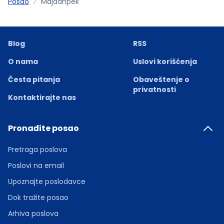
Posao
Majdanpek
Blog
RSS
O nama
Uslovi korišćenja
Česta pitanja
Obaveštenje o
privatnosti
Kontaktirajte nas
Pronađite posao
Pretraga poslova
Poslovi na email
Upoznajte poslodavce
Dok tražite posao
Arhiva poslova