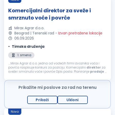
Komercijalni direktor za sveže i
smrznuto voće i povrće
Mirax Agrar d.o.o.
Beograd | Terenski rad
-
Izvan pretražene lokacije
06.09.2026
Timska druženja
1. smena
...Mirax Agrar d.o.o. jedna od vodećih firmi izvoznika voća i
povrća raspisuje konkurs za poziciju: Komercijalni
direktor
za
sveže i smrznuto voće i povrće Opis posla: Planiranje
prodaje
i
nabavke – otkupa, targetiranja, na godišnjem, i mesečnom...
Prikažite mi poslove za rad na terenu
Prikaži
Ukloni
Novo