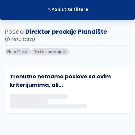
Poništite filtere
Posao
Direktor prodaje Plandište
(0 rezultata)
Plandište
Direktor prodaje
Trenutno nemamo poslove sa ovim
kriterijumima, ali...
Ako sačuvate ovu pretragu, obavestićemo vas putem 
uvajte pretragu