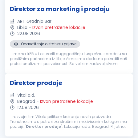
Direktor za marketing i prodaju
ART Gradnja Bar
Libija
-
Izvan pretražene lokacije
22.08.2026
Obaveštenje o statusu prijave
...ime na tržištu i ostvarili dugogodišnju i uspješnu saradnju sa
prestižnim partnerima iz Libije, čime smo dodatno potvrdili naš
profesionalizam i posvećenost. Sa velikim zadovoljstvom
objavljujemo oglas za otvorenu poziciju
Direktor
za
marketing...
Direktor prodaje
Vital a.d.
Beograd
-
Izvan pretražene lokacije
12.08.2026
...razvojni tim Vitala prilikom kreiranja novih proizvoda.
Trenutno smo u potrazi za stručnim i motivisanim kolegom na
poziciji: "
Direktor
prodaje
". Lokacija rada: Beograd. Prijatno
radno okruženje, otvorena komunikacija i visok nivo
kompanijske pripadnosti...