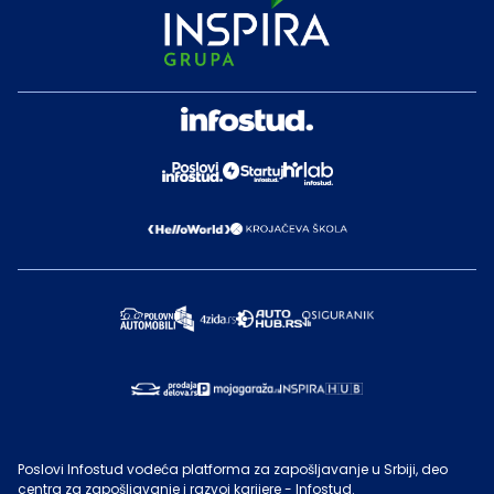
Poslovi Infostud vodeća platforma za zapošljavanje u Srbiji, deo
centra za zapošljavanje i razvoj karijere - Infostud.