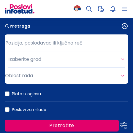
Pretraga
Pozicija, poslodavac ili ključna reč
Pozicija, poslodavac ili ključna reč
Izaberite grad
Grad
Oblast rada
Oblast rada
Plata u oglasu
Poslovi za mlade
Pretražite