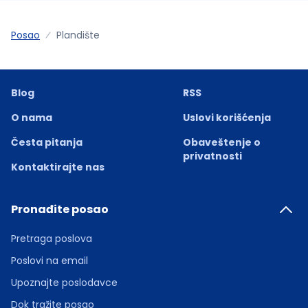
Posao
Plandište
Blog
RSS
O nama
Uslovi korišćenja
Česta pitanja
Obaveštenje o
privatnosti
Kontaktirajte nas
Pronađite posao
Pretraga poslova
Poslovi na email
Upoznajte poslodavce
Dok tražite posao