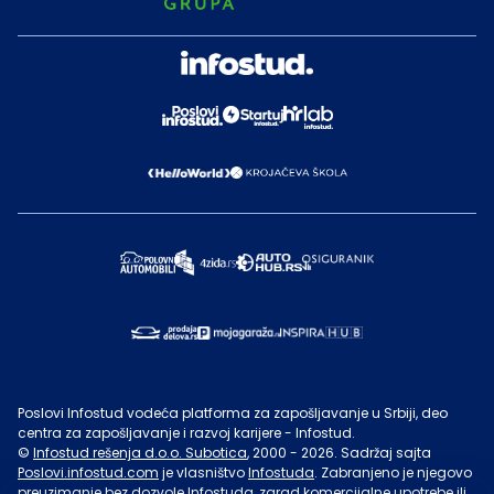
Poslovi Infostud vodeća platforma za zapošljavanje u Srbiji, deo
centra za zapošljavanje i razvoj karijere - Infostud.
©
Infostud rešenja d.o.o. Subotica
, 2000 -
2026
. Sadržaj sajta
Poslovi.infostud.com
je vlasništvo
Infostuda
. Zabranjeno je njegovo
preuzimanje bez dozvole
Infostuda
, zarad komercijalne upotrebe ili