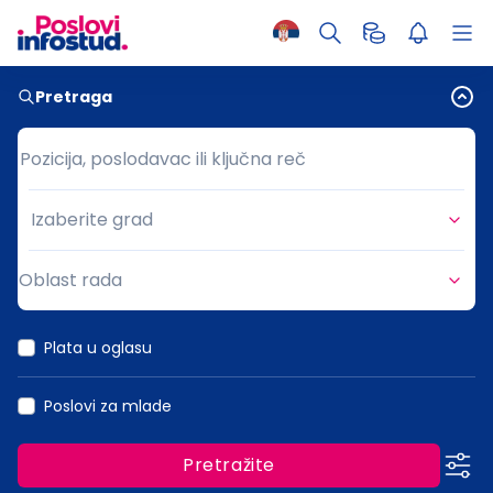
Pretraga
Pozicija, poslodavac ili ključna reč
Pozicija, poslodavac ili ključna reč
Izaberite grad
Grad
Oblast rada
Oblast rada
Plata u oglasu
Poslovi za mlade
Pretražite