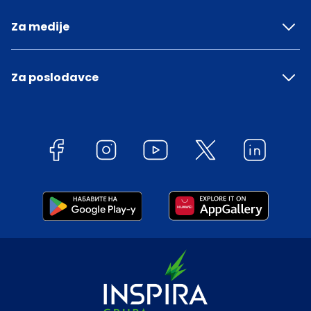
Za medije
Za poslodavce