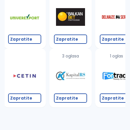
Takođe možete da:
proverite pravopisne greške (koristite č, ć, š, đ, ž,
povećajte radijus za odabrani grad
promenite odabrane filtere pretrage
Zapratite
Zapratite
Zapratite
3 oglasa
1 oglas
Zapratite
Zapratite
Zapratite