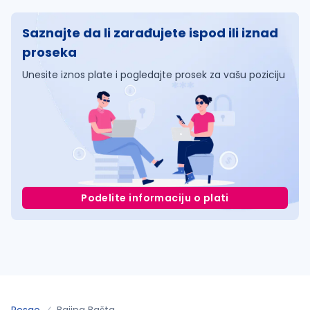
Saznajte da li zarađujete ispod ili iznad
proseka
Unesite iznos plate i pogledajte prosek za vašu poziciju
Podelite informaciju o plati
Posao
Bajina Bašta