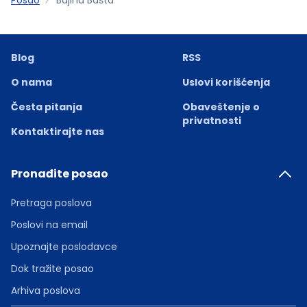
Blog
RSS
O nama
Uslovi korišćenja
Česta pitanja
Obaveštenje o
privatnosti
Kontaktirajte nas
Pronađite posao
Pretraga poslova
Poslovi na email
Upoznajte poslodavce
Dok tražite posao
Arhiva poslova