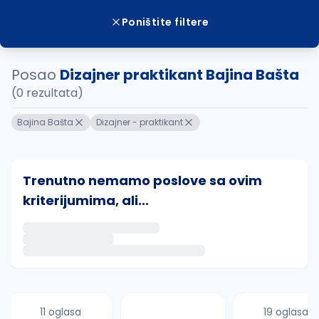
Poništite filtere
Posao
Dizajner praktikant Bajina Bašta
(0 rezultata)
Bajina Bašta
Dizajner - praktikant
Trenutno nemamo poslove sa ovim
kriterijumima, ali...
Ako sačuvate ovu pretragu, obavestićemo vas putem 
uvajte pretragu
11 oglasa
19 oglasa