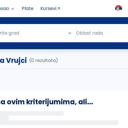
osao
Plate
Kursevi
Oblast rada
rite grad
Oblast rada
a Vrujci
(0 rezultata)
ovim kriterijumima, ali...
s putem email-a kada se pojave novi poslovi.