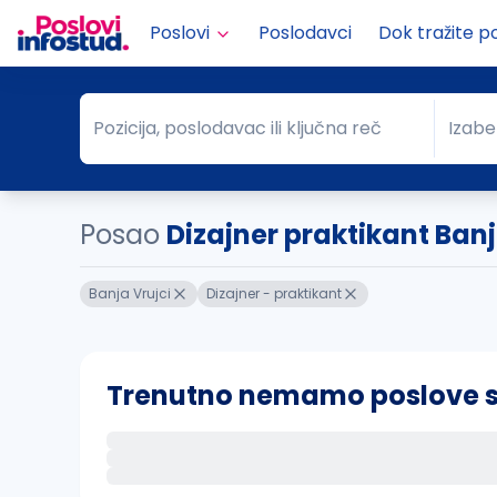
Poslovi
Poslodavci
Dok tražite p
Pozicija, poslodavac ili ključna reč
Izabe
Pozicija, poslodavac ili ključna reč
Grad
Posao
Dizajner praktikant Banj
Banja Vrujci
Dizajner - praktikant
Trenutno nemamo poslove sa 
Ako sačuvate ovu pretragu, obavestićemo va