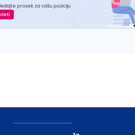
ledajte prosek za vašu poziciju
plati
Za