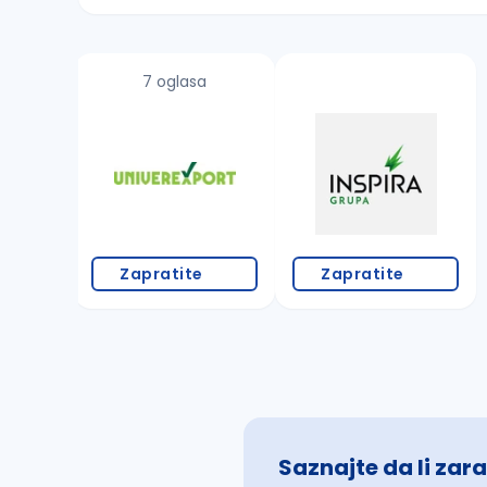
Sačuvajte pretragu
7 oglasa
Takođe možete da:
proverite pravopisne greške (koristite č, ć,
povećajte radijus za odabrani grad
promenite odabrane filtere pretrage
Zapratite
Zapratite
Saznajte da li zara