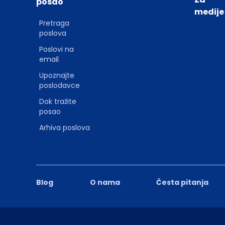
posao
medije
Pretraga
poslova
Poslovi na
email
Upoznajte
poslodavce
Dok tražite
posao
Arhiva poslova
Blog
O nama
Česta pitanja