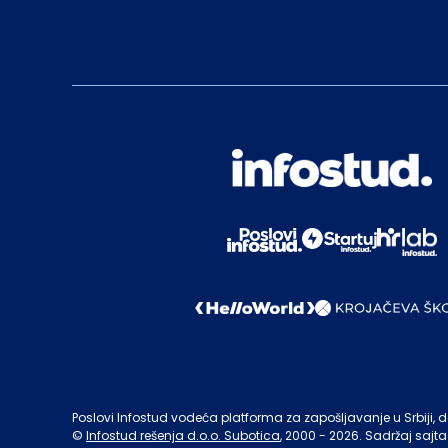
Poslovi Infostud vodeća platforma za zapošljavanje u Srbiji, de
©
Infostud rešenja d.o.o. Subotica
, 2000 -
2026
. Sadržaj sajta