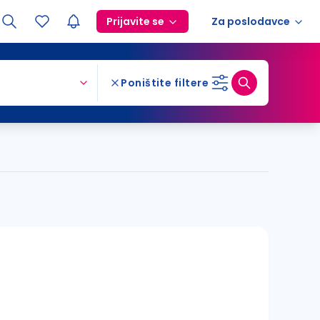
Prijavite se
Za poslodavce
Poništite filtere