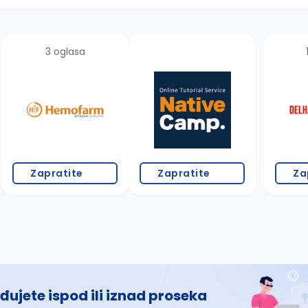
3 oglasa
 š, đ, ž, dž)
Zapratite
Zapratite
Za
đujete ispod ili iznad proseka