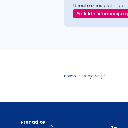
Unesite iznos plate i pog
Podelite informaciju o 
Posao
Banja Vrujci
Pronađite
Za