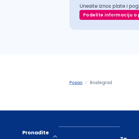
Unesite iznos plate i pog
Podelite informaciju o 
Posao
Bosilegrad
Pronađite
Za