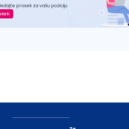
ledajte prosek za vašu poziciju
plati
Za