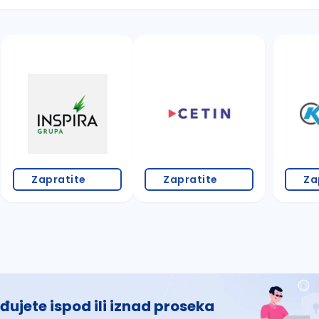
 š, đ, ž, dž)
Zapratite
Zapratite
Za
đujete ispod ili iznad proseka