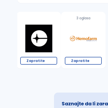
Sačuvajte pretragu
3 oglasa
Takođe možete da:
proverite pravopisne greške (koristite č, ć,
povećajte radijus za odabrani grad
promenite odabrane filtere pretrage
Zapratite
Zapratite
Saznajte da li zara