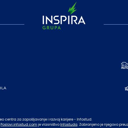
o centra za zapošljavanje i razvoj karijere - Infostud.
Poslovi.infostud.com
je vlasništvo
Infostuda
. Zabranjeno je njegovo preu