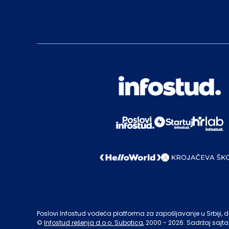
Poslovi Infostud vodeća platforma za zapošljavanje u Srbiji, de
©
Infostud rešenja d.o.o. Subotica
, 2000 -
2026
. Sadržaj sajta