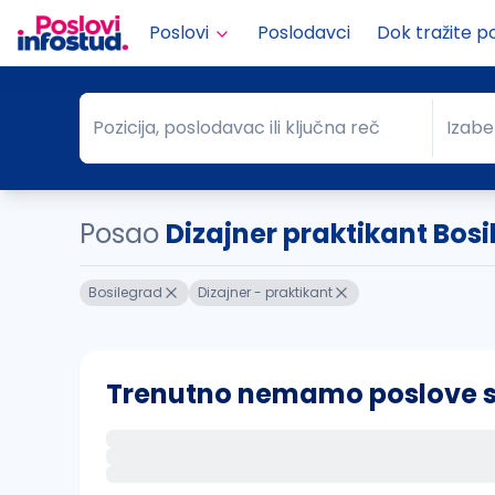
Poslovi
Poslodavci
Dok tražite p
Pozicija, poslodavac ili ključna reč
Izabe
Pozicija, poslodavac ili ključna reč
Grad
Posao
Dizajner praktikant Bos
Bosilegrad
Dizajner - praktikant
Trenutno nemamo poslove sa 
Ako sačuvate ovu pretragu, obavestićemo va