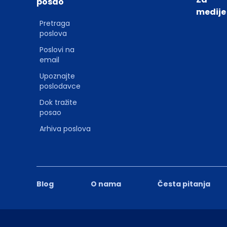
posao
medije
Pretraga
poslova
Poslovi na
email
Upoznajte
poslodavce
Dok tražite
posao
Arhiva poslova
Blog
O nama
Česta pitanja