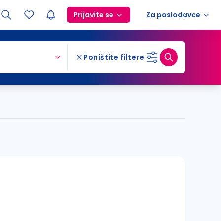
Prijavite se
Za poslodavce
Poništite filtere