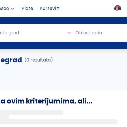
osao
Plate
Kursevi
Oblast rada
rite grad
Oblast rada
ilegrad
(0 rezultata)
ovim kriterijumima, ali...
s putem email-a kada se pojave novi poslovi.