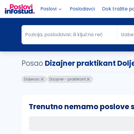
Poslovi
Poslodavci
Dok tražite p
Pozicija, poslodavac ili ključna reč
Izabe
Pozicija, poslodavac ili ključna reč
Grad
Posao
Dizajner praktikant Dol
Doljevac
Dizajner - praktikant
Trenutno nemamo poslove sa 
Ako sačuvate ovu pretragu, obavestićemo va