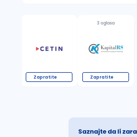
Sačuvajte pretragu
3 oglasa
Takođe možete da:
proverite pravopisne greške (koristite č, ć,
povećajte radijus za odabrani grad
promenite odabrane filtere pretrage
Zapratite
Zapratite
Saznajte da li zara