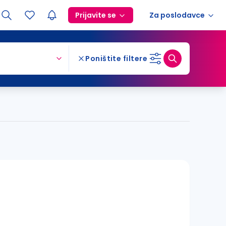
Prijavite se
Za poslodavce
Poništite filtere