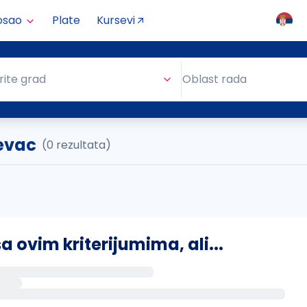
osao
Plate
Kursevi
Oblast rada
rite grad
Oblast rada
jevac
(0 rezultata)
ovim kriterijumima, ali...
s putem email-a kada se pojave novi poslovi.