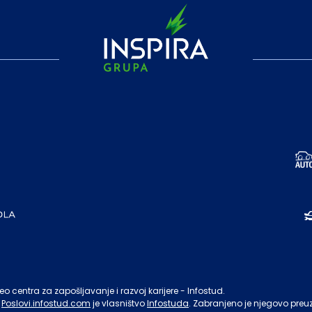
o centra za zapošljavanje i razvoj karijere - Infostud.
Poslovi.infostud.com
je vlasništvo
Infostuda
. Zabranjeno je njegovo preu