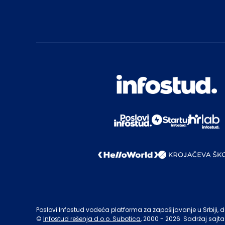
Poslovi Infostud vodeća platforma za zapošljavanje u Srbiji, de
©
Infostud rešenja d.o.o. Subotica
, 2000 -
2026
. Sadržaj sajta