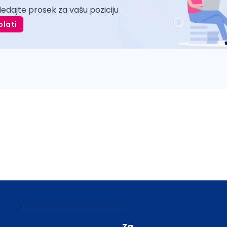
ledajte prosek za vašu poziciju
plati
Za