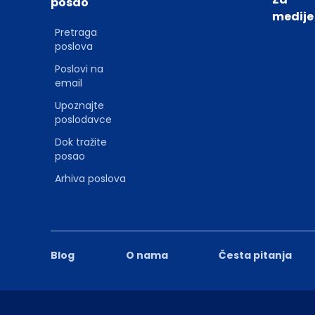
posao
medije
Pretraga
poslova
Poslovi na
email
Upoznajte
poslodavce
Dok tražite
posao
Arhiva poslova
Blog
O nama
Česta pitanja