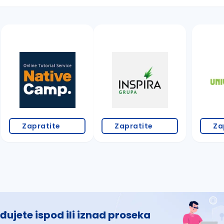
 š, đ, ž, dž)
Zapratite
Zapratite
Za
đujete ispod ili iznad proseka