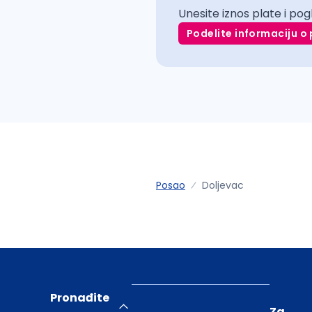
Unesite iznos plate i pog
Podelite informaciju o 
Posao
Doljevac
Pronađite
Za