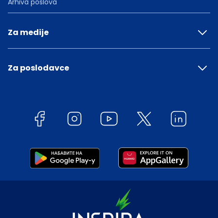
Arhiva poslova
Za medije
Za poslodavce