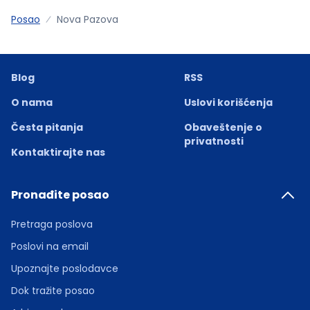
Posao
Nova Pazova
Blog
RSS
O nama
Uslovi korišćenja
Česta pitanja
Obaveštenje o
privatnosti
Kontaktirajte nas
Pronađite posao
Pretraga poslova
Poslovi na email
Upoznajte poslodavce
Dok tražite posao