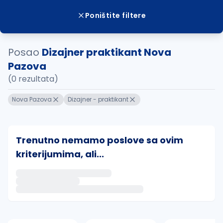
Poništite filtere
Posao
Dizajner praktikant Nova
Pazova
(0 rezultata)
Nova Pazova
Dizajner - praktikant
Trenutno nemamo poslove sa ovim
kriterijumima, ali...
Ako sačuvate ovu pretragu, obavestićemo vas putem 