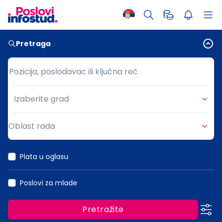
Pretraga
Pozicija, poslodavac ili ključna reč
Pozicija, poslodavac ili ključna reč
Izaberite grad
Grad
Oblast rada
Oblast rada
Plata u oglasu
Poslovi za mlade
Pretražite