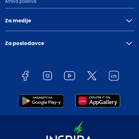
Arhiva poslova
Za medije
Za poslodavce