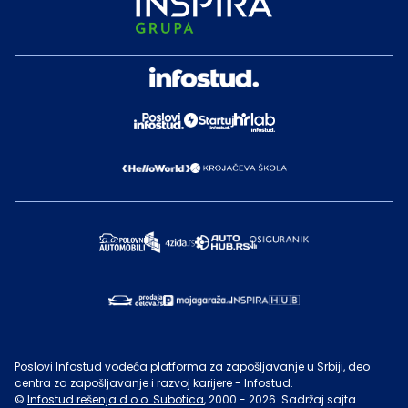
Poslovi Infostud vodeća platforma za zapošljavanje u Srbiji, deo
centra za zapošljavanje i razvoj karijere - Infostud.
©
Infostud rešenja d.o.o. Subotica
, 2000 -
2026
. Sadržaj sajta