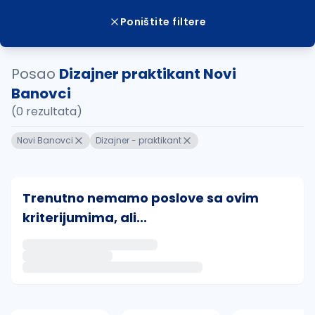
Poništite filtere
Posao
Dizajner praktikant Novi
Banovci
(0 rezultata)
Novi Banovci
Dizajner - praktikant
Trenutno nemamo poslove sa ovim
kriterijumima, ali...
Ako sačuvate ovu pretragu, obavestićemo vas putem 