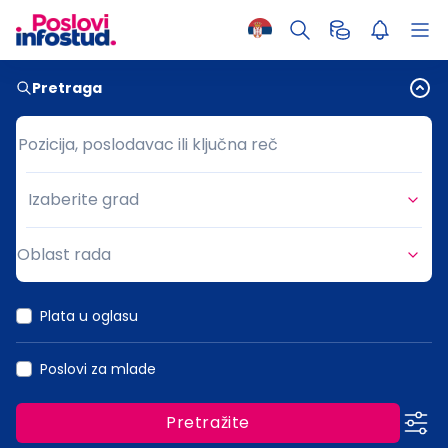
Pretraga
Pozicija, poslodavac ili ključna reč
Pozicija, poslodavac ili ključna reč
Izaberite grad
Grad
Oblast rada
Oblast rada
Plata u oglasu
Poslovi za mlade
Pretražite