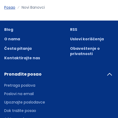
Posao
Novi Banovci
Blog
RSS
O nama
Uslovi korišćenja
Česta pitanja
Obaveštenje o
privatnosti
Kontaktirajte nas
Pronađite posao
Pretraga poslova
Poslovi na email
Upoznajte poslodavce
Dok tražite posao