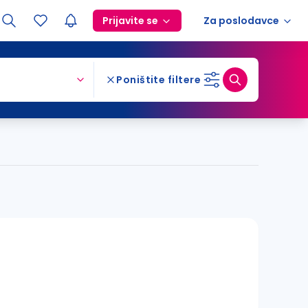
Prijavite se
Za poslodavce
Poništite filtere