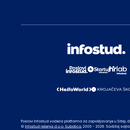
Poslovi Infostud vodeća platforma za zapošljavanje u Srbiji, de
©
Infostud rešenja d.o.o. Subotica
, 2000 -
2026
. Sadržaj sajta