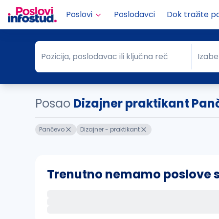
Poslovi
Poslodavci
Dok tražite p
Pozicija, poslodavac ili ključna reč
Izabe
Pozicija, poslodavac ili ključna reč
Grad
Posao
Dizajner praktikant Pa
Pančevo
Dizajner - praktikant
Trenutno nemamo poslove sa 
Ako sačuvate ovu pretragu, obavestićemo va