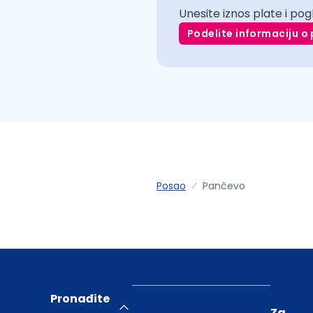
Unesite iznos plate i pog
Podelite informaciju o 
Posao
Pančevo
Pronađite
Za