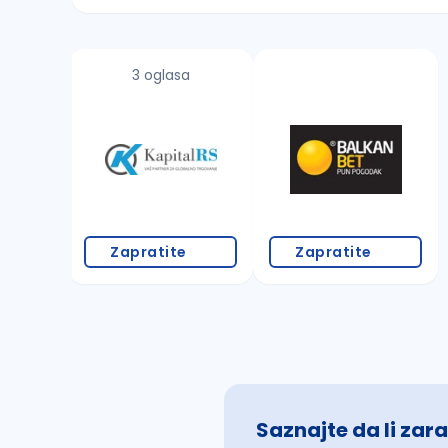
Sačuvajte pretragu
3 oglasa
Takođe možete da:
proverite pravopisne greške (koristite č, ć,
povećajte radijus za odabrani grad
promenite odabrane filtere pretrage
Zapratite
Zapratite
Saznajte da li zara