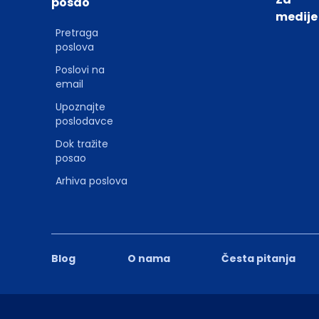
posao
medije
Pretraga
poslova
Poslovi na
email
Upoznajte
poslodavce
Dok tražite
posao
Arhiva poslova
Blog
O nama
Česta pitanja