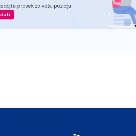
ledajte prosek za vašu poziciju
plati
Za