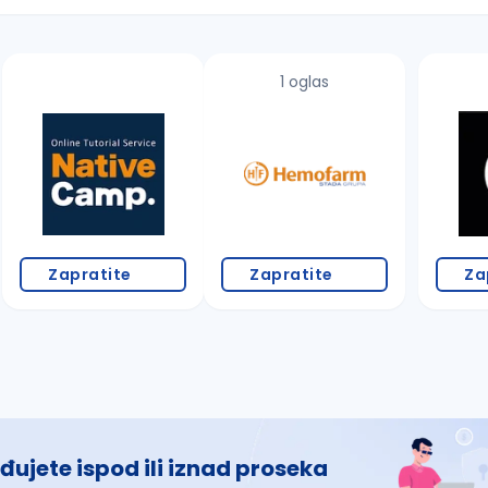
1 oglas
 š, đ, ž, dž)
Zapratite
Zapratite
Za
đujete ispod ili iznad proseka