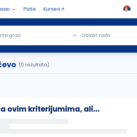
osao
Plate
Kursevi
Oblast rada
rite grad
Oblast rada
nčevo
(0 rezultata)
ovim kriterijumima, ali...
s putem email-a kada se pojave novi poslovi.