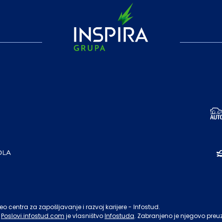
o centra za zapošljavanje i razvoj karijere - Infostud.
Poslovi.infostud.com
je vlasništvo
Infostuda
. Zabranjeno je njegovo preu