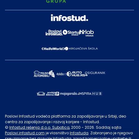
Poslovi Infostud vodeća platforma za zapošljavanje u Srbiji, deo
centra za zapošljavanje i razvoj karijere - Infostud.
©
Infostud rešenja d.o.o. Subotica
, 2000 -
2026
. Sadržaj sajta
Poslovi.infostud.com
je vlasništvo
Infostuda
. Zabranjeno je njegovo
preuzimanje bez dozvole
Infostuda
, zarad komercijalne upotrebe ili