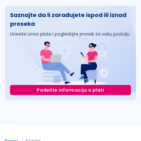
Saznajte da li zarađujete ispod ili iznad
proseka
Unesite iznos plate i pogledajte prosek za vašu poziciju
Podelite informaciju o plati
Posao
Sečanj