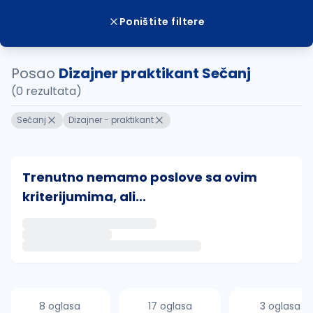
Poništite filtere
Posao
Dizajner praktikant Sečanj
(0 rezultata)
Sečanj
Dizajner - praktikant
Trenutno nemamo poslove sa ovim
kriterijumima, ali...
Ako sačuvate ovu pretragu, obavestićemo vas putem 
uvajte pretragu
8 oglasa
17 oglasa
3 oglasa