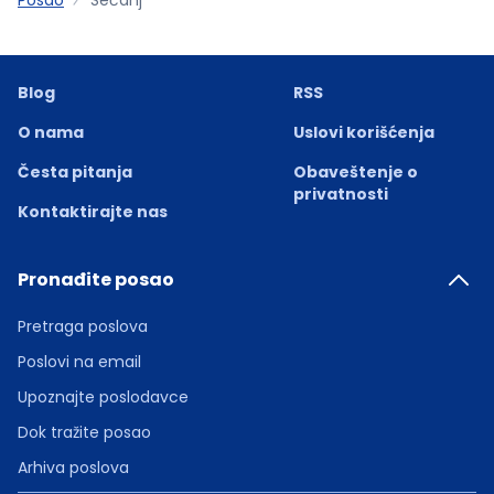
Blog
RSS
O nama
Uslovi korišćenja
Česta pitanja
Obaveštenje o
privatnosti
Kontaktirajte nas
Pronađite posao
Pretraga poslova
Poslovi na email
Upoznajte poslodavce
Dok tražite posao
Arhiva poslova