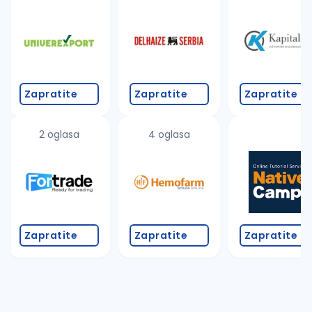
Takođe možete da:
proverite pravopisne greške (koristite č, ć, š, đ, ž,
povećajte radijus za odabrani grad
promenite odabrane filtere pretrage
Zapratite
Zapratite
Zapratite
2 oglasa
4 oglasa
Zapratite
Zapratite
Zapratite