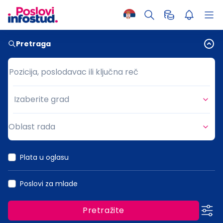
Pretraga
Pozicija, poslodavac ili ključna reč
Pozicija, poslodavac ili ključna reč
Izaberite grad
Grad
Oblast rada
Oblast rada
Plata u oglasu
Poslovi za mlade
Pretražite