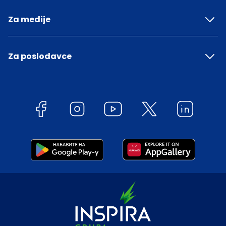
Za medije
Za poslodavce