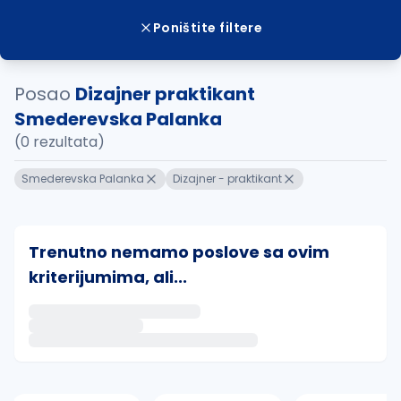
Poništite filtere
Posao
Dizajner praktikant
Smederevska Palanka
(0 rezultata)
Smederevska Palanka
Dizajner - praktikant
Trenutno nemamo poslove sa ovim
kriterijumima, ali...
Ako sačuvate ovu pretragu, obavestićemo vas putem 