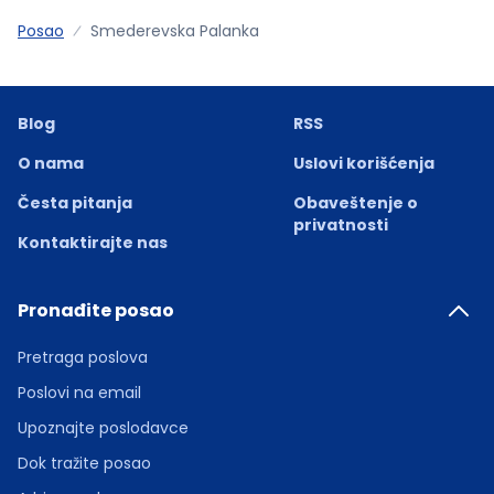
Posao
Smederevska Palanka
Blog
RSS
O nama
Uslovi korišćenja
Česta pitanja
Obaveštenje o
privatnosti
Kontaktirajte nas
Pronađite posao
Pretraga poslova
Poslovi na email
Upoznajte poslodavce
Dok tražite posao