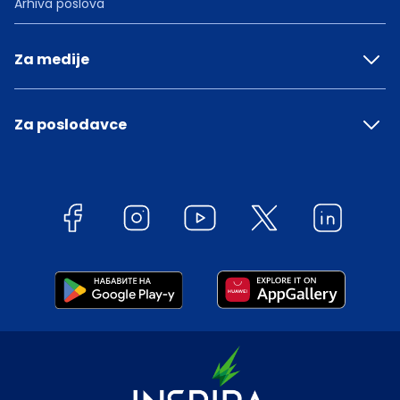
Arhiva poslova
Za medije
Za poslodavce