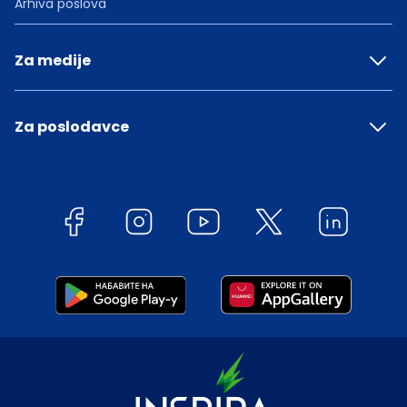
Arhiva poslova
Za medije
Za poslodavce