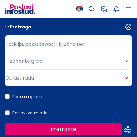
Pretraga
Pozicija, poslodavac ili ključna reč
Pozicija, poslodavac ili ključna reč
Izaberite grad
Grad
Oblast rada
Oblast rada
Plata u oglasu
Poslovi za mlade
Pretražite