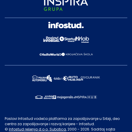
Poslovi Infostud vodeća platforma za zapošljavanje u Srbiji, deo
centra za zapošljavanje i razvoj karijere - Infostud.
©
Infostud rešenja d.o.o. Subotica
, 2000 -
2026
. Sadržaj sajta