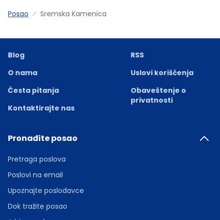
Posao
Sremska Kamenica
Blog
RSS
O nama
Uslovi korišćenja
Česta pitanja
Obaveštenje o
privatnosti
Kontaktirajte nas
Pronađite posao
Pretraga poslova
Poslovi na email
Upoznajte poslodavce
Dok tražite posao