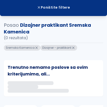
Poništite filtere
Posao
Dizajner praktikant Sremska
Kamenica
(0 rezultata)
Sremska Kamenica
Dizajner - praktikant
Trenutno nemamo poslove sa ovim
kriterijumima, ali...
Ako sačuvate ovu pretragu, obavestićemo vas putem 