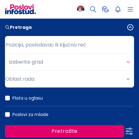
Pretraga
Pozicija, poslodavac ili ključna reč
Pozicija, poslodavac ili ključna reč
Izaberite grad
Grad
Oblast rada
Oblast rada
Plata u oglasu
Poslovi za mlade
Pretražite