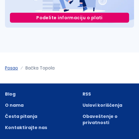
Podelite informaciju o plati
Posao
Bačka Topola
Blog
RSS
O nama
Uslovi korišćenja
Česta pitanja
Obaveštenje o
privatnosti
Kontaktirajte nas