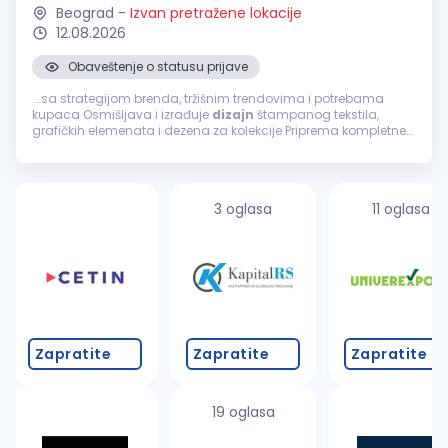
Beograd
-
Izvan pretražene lokacije
12.08.2026
Obaveštenje o statusu prijave
...sa strategijom brenda, tržišnim trendovima i potrebama
kupaca Osmišljava i izrađuje
dizajn
štampanog tekstila,
grafičkih elemenata i dezena za kolekcije Priprema kompletne
tehničke skice i tehničku dokumentaciju neophodnu za razvoj i
proizvodnju
proizvoda
...
3 oglasa
11 oglasa
Zapratite
Zapratite
Zapratite
19 oglasa