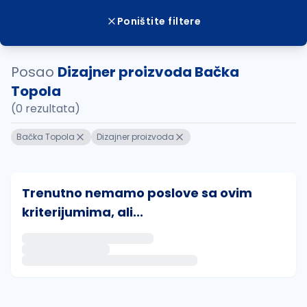
Poništite filtere
Posao
Dizajner proizvoda Bačka
Topola
(0 rezultata)
Bačka Topola
Dizajner proizvoda
Trenutno nemamo poslove sa ovim
kriterijumima, ali...
Ako sačuvate ovu pretragu, obavestićemo vas putem 