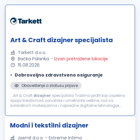
Art & Craft dizajner specijalista
Tarkett d.o.o.
Bačka Palanka
-
Izvan pretražene lokacije
15.08.2026
Dobrovoljno zdravstveno osiguranje
Obaveštenje o statusu prijave
...Art & Craft
dizajner
specijalista Tražimo profil koji uspešno
spaja kreativnost, zanatske i umetničke veštine, rad sa
konkretnim materijalima i napredne digitalne tehnologije.
Glavni zadaci: Arhitektura površina: razvoj inovativnih
vizuelnih...
Modni i tekstilni dizajner
Jasmil d.o.o. - Extreme Intimo