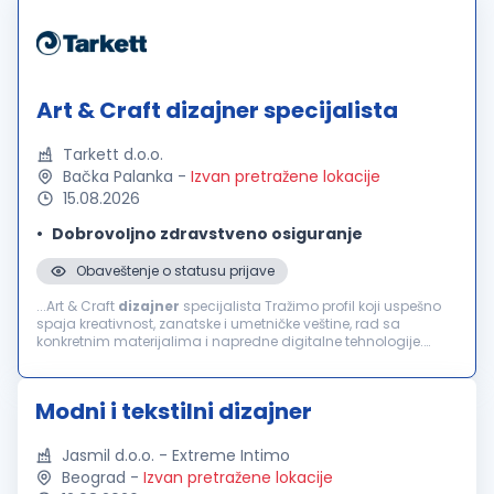
Art & Craft dizajner specijalista
Tarkett d.o.o.
Bačka Palanka
-
Izvan pretražene lokacije
15.08.2026
Dobrovoljno zdravstveno osiguranje
Obaveštenje o statusu prijave
...Art & Craft
dizajner
specijalista Tražimo profil koji uspešno
spaja kreativnost, zanatske i umetničke veštine, rad sa
konkretnim materijalima i napredne digitalne tehnologije.
Glavni zadaci: Arhitektura površina: razvoj inovativnih
vizuelnih...
Modni i tekstilni dizajner
Jasmil d.o.o. - Extreme Intimo
Beograd
-
Izvan pretražene lokacije