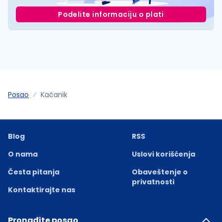
Podelite informaciju o plati
Posao
Kačanik
Blog
RSS
O nama
Uslovi korišćenja
Česta pitanja
Obaveštenje o
privatnosti
Kontaktirajte nas
Pronađite posao