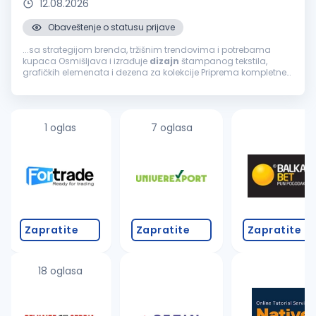
12.08.2026
Obaveštenje o statusu prijave
...sa strategijom brenda, tržišnim trendovima i potrebama
kupaca Osmišljava i izrađuje
dizajn
štampanog tekstila,
grafičkih elemenata i dezena za kolekcije Priprema kompletne
tehničke skice i tehničku dokumentaciju neophodnu za razvoj i
proizvodnju
proizvoda
...
1 oglas
7 oglasa
Zapratite
Zapratite
Zapratite
18 oglasa