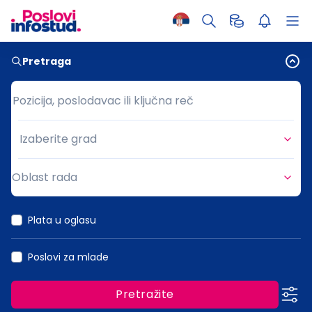
Pretraga
Pozicija, poslodavac ili ključna reč
Pozicija, poslodavac ili ključna reč
Izaberite grad
Grad
Oblast rada
Oblast rada
Plata u oglasu
Poslovi za mlade
Pretražite