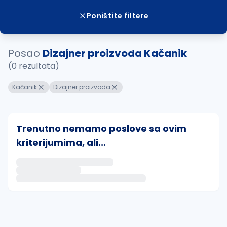
Poništite filtere
Posao
Dizajner proizvoda Kačanik
(0 rezultata)
Kačanik
Dizajner proizvoda
Trenutno nemamo poslove sa ovim
kriterijumima, ali...
Ako sačuvate ovu pretragu, obavestićemo vas putem 
uvajte pretragu