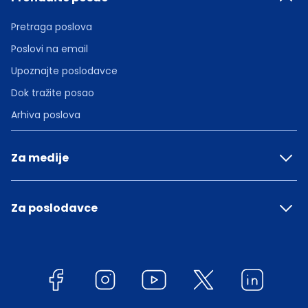
Pretraga poslova
Poslovi na email
Upoznajte poslodavce
Dok tražite posao
Arhiva poslova
Za medije
Za poslodavce