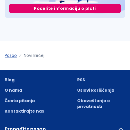
Podelite informaciju o plati
Posao
Novi Bečej
Blog
RSS
O nama
Uslovi korišćenja
Česta pitanja
Obaveštenje o
privatnosti
Kontaktirajte nas
Pronađite posao