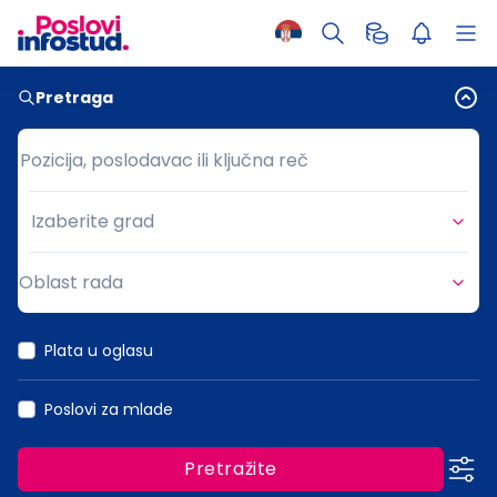
Pretraga
Pozicija, poslodavac ili ključna reč
Pozicija, poslodavac ili ključna reč
Izaberite grad
Grad
Oblast rada
Oblast rada
Plata u oglasu
Poslovi za mlade
Pretražite