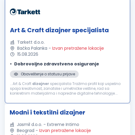
Art & Craft dizajner specijalista
Tarkett d.o.o.
Bačka Palanka
-
Izvan pretražene lokacije
15.08.2026
Dobrovoljno zdravstveno osiguranje
Obaveštenje o statusu prijave
...Art & Craft
dizajner
specijalista Tražimo profil koji uspešno
spaja kreativnost, zanatske i umetničke veštine, rad sa
konkretnim materijalima i napredne digitalne tehnologije.
Glavni zadaci: Arhitektura površina: razvoj inovativnih
vizuelnih...
Modni i tekstilni dizajner
Jasmil d.o.o. - Extreme Intimo
Beograd
-
Izvan pretražene lokacije