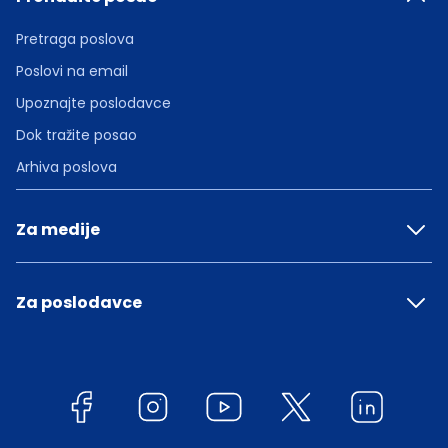
Pretraga poslova
Poslovi na email
Upoznajte poslodavce
Dok tražite posao
Arhiva poslova
Za medije
Za poslodavce