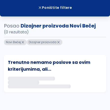
Poništite filtere
Posao
Dizajner proizvoda Novi Bečej
(0 rezultata)
Novi Bečej
Dizajner proizvoda
Trenutno nemamo poslove sa ovim
kriterijumima, ali...
Ako sačuvate ovu pretragu, obavestićemo vas putem 
uvajte pretragu