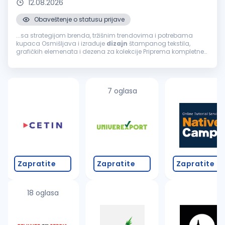
12.08.2026
Obaveštenje o statusu prijave
...sa strategijom brenda, tržišnim trendovima i potrebama
kupaca Osmišljava i izrađuje
dizajn
štampanog tekstila,
grafičkih elemenata i dezena za kolekcije Priprema kompletne
tehničke skice i tehničku dokumentaciju neophodnu za razvoj i
proizvodnju
proizvoda
...
7 oglasa
Zapratite
Zapratite
Zapratite
18 oglasa