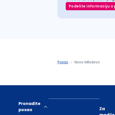
Podelite informaciju o 
Posao
Novo Miloševo
Pronađite
Za
posao
medije