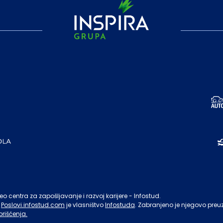
o centra za zapošljavanje i razvoj karijere - Infostud.
Poslovi.infostud.com
je vlasništvo
Infostuda
. Zabranjeno je njegovo preu
orišćenja.