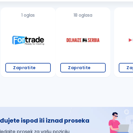
1 oglas
18 oglasa
Zapratite
Zapratite
Za
đujete ispod ili iznad proseka
ledajte prosek za vašu poziciju