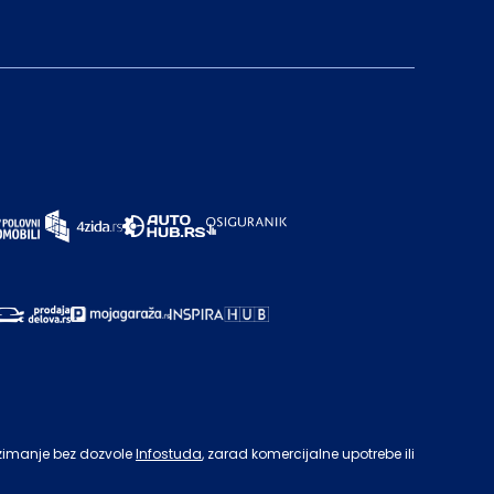
zimanje bez dozvole
Infostuda
, zarad komercijalne upotrebe ili