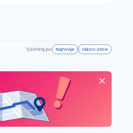
Sortiraj po:
Najnovije
Uskoro ističe