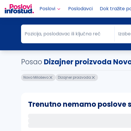
Poslovi
Poslodavci
Dok tražite p
Pozicija, poslodavac ili ključna reč
Izabe
Pozicija, poslodavac ili ključna reč
Grad
Posao
Dizajner proizvoda Nov
Novo Miloševo
Dizajner proizvoda
Trenutno nemamo poslove sa 
Ako sačuvate ovu pretragu, obavestićemo va