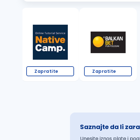
Zapratite
Zapratite
Saznajte da li zara
Unesite iznos plate i pog