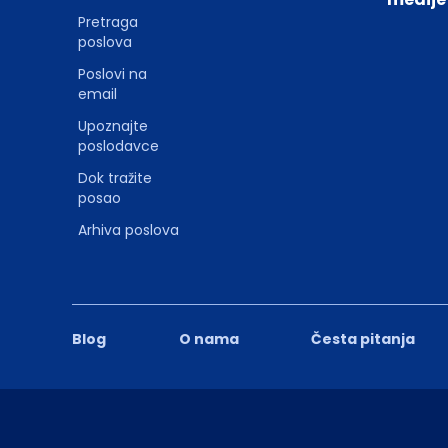
Pretraga
poslova
Poslovi na
email
Upoznajte
poslodavce
Dok tražite
posao
Arhiva poslova
Blog
O nama
Česta pitanja