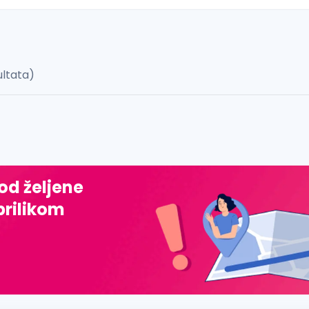
ultata)
 š, đ, ž, dž)
 od željene
prilikom