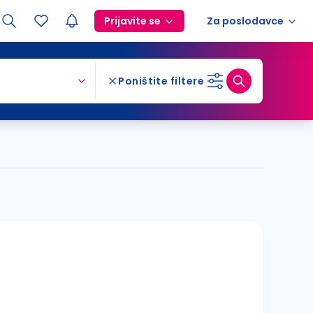
Prijavite se
Za poslodavce
Poništite filtere