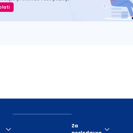
plati
Za
poslodavce