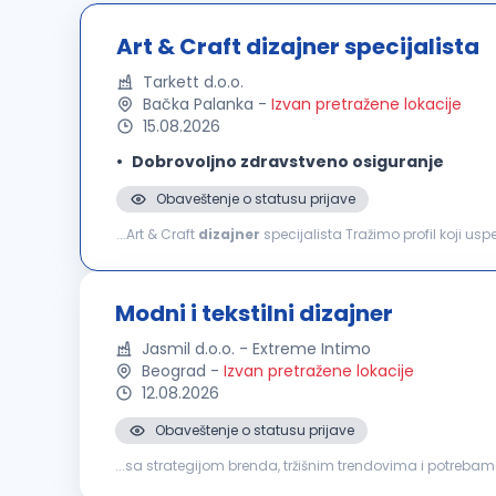
Art & Craft dizajner specijalista
Tarkett d.o.o.
Bačka Palanka
-
Izvan pretražene lokacije
15.08.2026
Dobrovoljno zdravstveno osiguranje
Obaveštenje o statusu prijave
...Art & Craft
dizajner
specijalista Tražimo profil koji us
digitalne tehnologije. Glavni zadac
Modni i tekstilni dizajner
Jasmil d.o.o. - Extreme Intimo
Beograd
-
Izvan pretražene lokacije
12.08.2026
Obaveštenje o statusu prijave
...sa strategijom brenda, tržišnim trendovima i potreba
skice i tehničku dokumentaciju neophodnu za razvoj i p