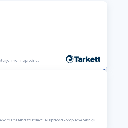
aterijalima i napredne
enata i dezena za kolekcije Priprema kompletne tehničke