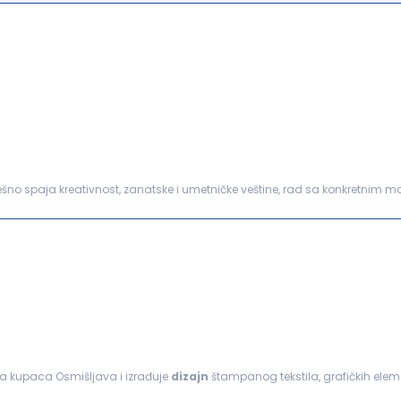
pešno spaja kreativnost, zanatske i umetničke veštine, rad sa konkretnim m
i: Arhitektura površina: razvoj inovativnih vizuelnih...
ma kupaca Osmišljava i izrađuje
dizajn
štampanog tekstila, grafičkih elem
roizvodnju
proizvoda
...