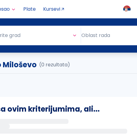
osao
Plate
Kursevi
Oblast rada
rite grad
Oblast rada
o Miloševo
(0 rezultata)
ovim kriterijumima, ali...
s putem email-a kada se pojave novi poslovi.