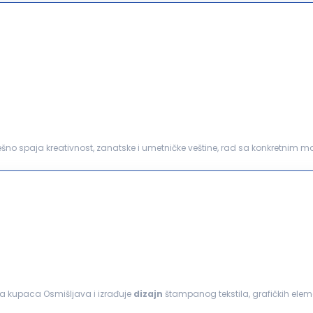
pešno spaja kreativnost, zanatske i umetničke veštine, rad sa konkretnim m
i: Arhitektura površina: razvoj inovativnih vizuelnih...
ma kupaca Osmišljava i izrađuje
dizajn
štampanog tekstila, grafičkih elem
roizvodnju
proizvoda
...