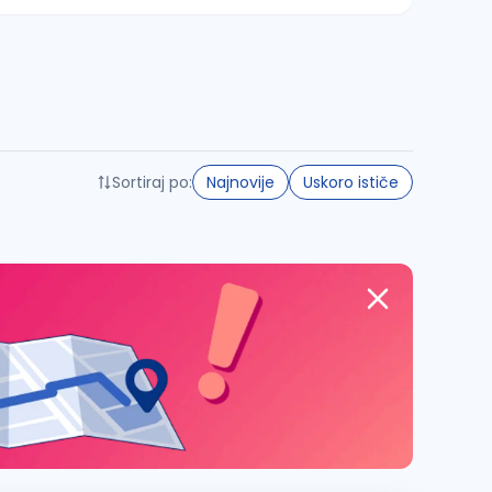
Sortiraj po:
Najnovije
Uskoro ističe