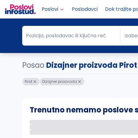
Poslovi
Poslodavci
Dok tražite p
Pozicija, poslodavac ili ključna reč
Izabe
Pozicija, poslodavac ili ključna reč
Grad
Posao
Dizajner proizvoda Pirot
Pirot
Dizajner proizvoda
Trenutno nemamo poslove sa 
Ako sačuvate ovu pretragu, obavestićemo va