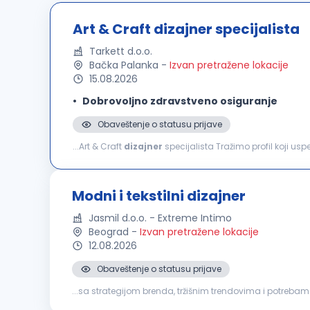
Art & Craft dizajner specijalista
Tarkett d.o.o.
Bačka Palanka
-
Izvan pretražene lokacije
15.08.2026
Dobrovoljno zdravstveno osiguranje
Obaveštenje o statusu prijave
...Art & Craft
dizajner
specijalista Tražimo profil koji us
digitalne tehnologije. Glavni zadac
Modni i tekstilni dizajner
Jasmil d.o.o. - Extreme Intimo
Beograd
-
Izvan pretražene lokacije
12.08.2026
Obaveštenje o statusu prijave
...sa strategijom brenda, tržišnim trendovima i potreba
skice i tehničku dokumentaciju neophodnu za razvoj i p