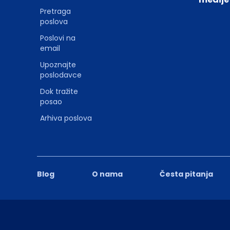
Pretraga
poslova
Poslovi na
email
Upoznajte
poslodavce
Dok tražite
posao
Arhiva poslova
Blog
O nama
Česta pitanja