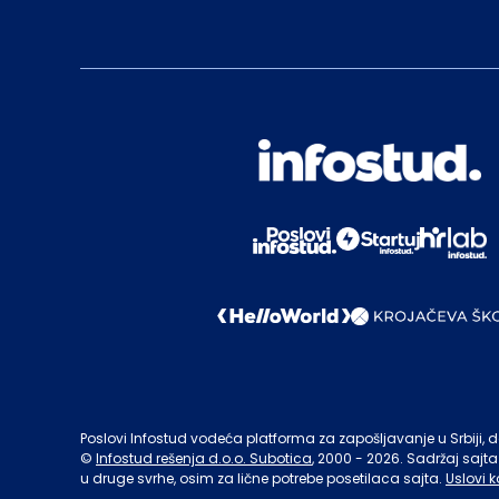
Poslovi Infostud vodeća platforma za zapošljavanje u Srbiji, de
©
Infostud rešenja d.o.o. Subotica
, 2000 -
2026
. Sadržaj sajta
u druge svrhe, osim za lične potrebe posetilaca sajta.
Uslovi k