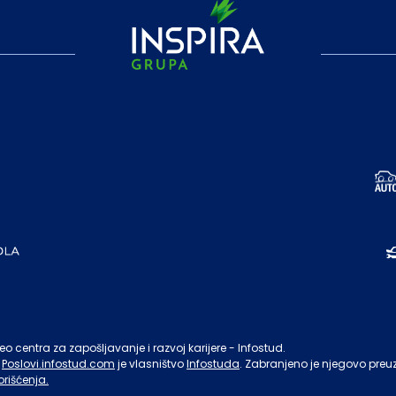
o centra za zapošljavanje i razvoj karijere - Infostud.
Poslovi.infostud.com
je vlasništvo
Infostuda
. Zabranjeno je njegovo preu
orišćenja.