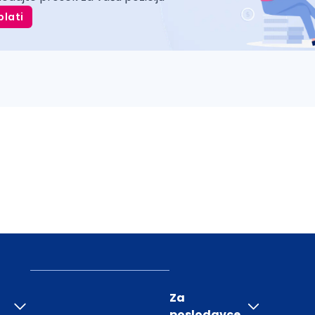
plati
Za
poslodavce