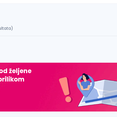
ultata)
 š, đ, ž, dž)
 od željene
prilikom