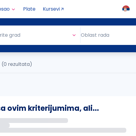
osao
Plate
Kursevi
Oblast rada
rite grad
Oblast rada
(0 rezultata)
ovim kriterijumima, ali...
s putem email-a kada se pojave novi poslovi.