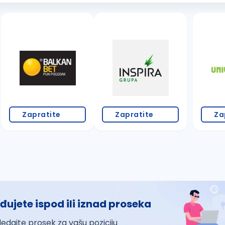
Zapratite
Zapratite
Za
đujete ispod ili iznad proseka
ledajte prosek za vašu poziciju