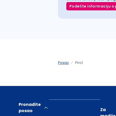
Podelite informaciju o 
Posao
Pirot
Pronađite
Za
posao
medije