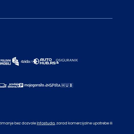
zimanje bez dozvole
Infostuda
, zarad komercijalne upotrebe ili