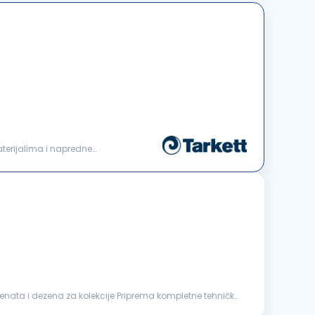
aterijalima i napredne
enata i dezena za kolekcije Priprema kompletne tehničke