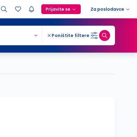
Prijavite se
Za poslodavce
Poništite filtere