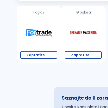
1 oglas
19 oglasa
Zapratite
Zapratite
Saznajte da li zara
Unesite iznos plate i pog