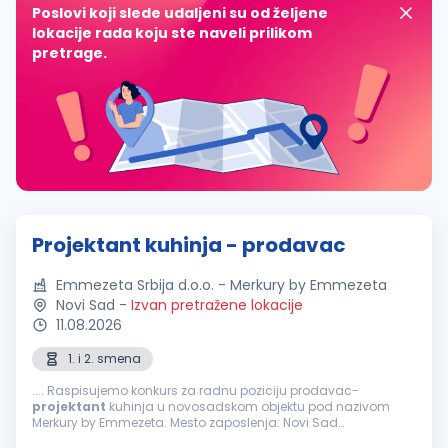
Poslovi koji slede udaljeni su od željene
lokacije rada koju ste naveli prilikom
pretrage.
Projektant kuhinja - prodavac
Emmezeta Srbija d.o.o. - Merkury by Emmezeta
Novi Sad
-
Izvan pretražene lokacije
11.08.2026
1. i 2. smena
.... Raspisujemo konkurs za radnu poziciju prodavac-
projektant
kuhinja u novosadskom objektu pod nazivom
Merkury by Emmezeta. Mesto zaposlenja: Novi Sad
Raspisujemo konkurs za radnu poziciju:
Projektant
kuhinja -