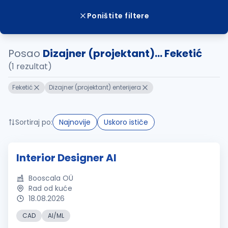
Poništite filtere
Posao
Dizajner (projektant)... Feketić
(1 rezultat)
Feketić
Dizajner (projektant) enterijera
Sortiraj po:
Najnovije
Uskoro ističe
Interior Designer AI
Booscala OÜ
Rad od kuće
18.08.2026
CAD
AI/ML