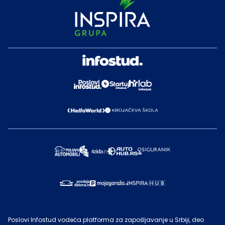
Poslovi Infostud vodeća platforma za zapošljavanje u Srbiji, deo