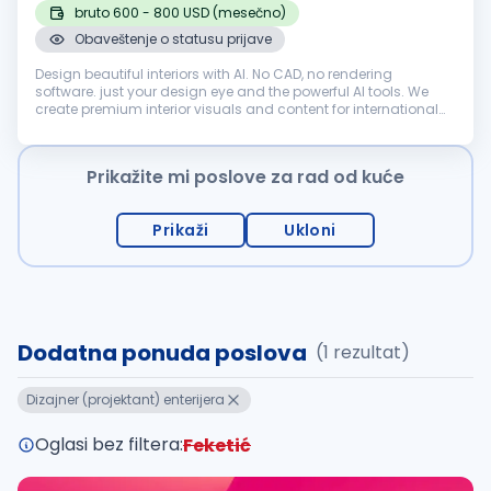
bruto 600 - 800 USD (mesečno)
Obaveštenje o statusu prijave
Design beautiful interiors with AI. No CAD, no rendering
software. just your design eye and the powerful AI tools. We
create premium interior visuals and content for international
clients who is selling glass showers, glass tables, glass plates,
stat...
Prikažite mi poslove za rad od kuće
Prikaži
Ukloni
Dodatna ponuda poslova
(1 rezultat)
Dizajner (projektant) enterijera
Oglasi bez filtera:
Feketić