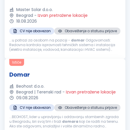
Master Solar d.o.o.
Beograd
-
Izvan pretražene lokacije
18.08.2026
CV nije obavezan
Obaveštenje o statusu prijave
...u potrazi za osobom na poziciji -
domar
Odgovornosti:
Redovna kontrola ispravnosti tehničkih sistema i instalacija
(elektro instalacije, vodovod, kanalizacija i HVAC sistemi)
Obavljanje manjih popravki i tekuće održavanje objekta (brave,
stolarija, elektro...
Ističe
Domar
Beohost d.o.o.
Beograd | Terenski rad
-
Izvan pretražene lokacije
09.08.2026
CV nije obavezan
Obaveštenje o statusu prijave
...BEOHOST, lider u upravljanju i održavanju stambenih zgrada
u Beogradu, širi svoj tim i traži
domara
koji će raditi na terenu.
Ako ste odgovorni, snalažljivi i volite dinamično radno