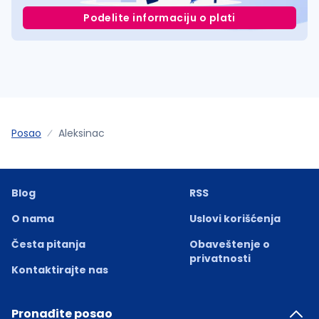
Podelite informaciju o plati
Posao
Aleksinac
Blog
RSS
O nama
Uslovi korišćenja
Česta pitanja
Obaveštenje o
privatnosti
Kontaktirajte nas
Pronađite posao