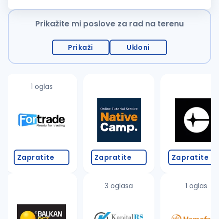
okruženje, pridružite nam se! Opis posla: Sitne popravke...
Prikažite mi poslove za rad na terenu
Prikaži
Ukloni
1 oglas
Zapratite
Zapratite
Zapratite
3 oglasa
1 oglas