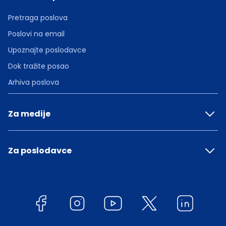
Pretraga poslova
Poslovi na email
Upoznajte poslodavce
Dok tražite posao
Arhiva poslova
Za medije
Za poslodavce