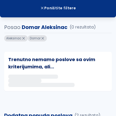
Poništite filtere
Posao
Domar Aleksinac
(0 rezultata)
Aleksinac
Domar
Trenutno nemamo poslove sa ovim
kriterijumima, ali...
Ako sačuvate ovu pretragu, obavestićemo vas putem 
uvajte pretragu
Dodatna ponuda poslova
(2 rezultata)