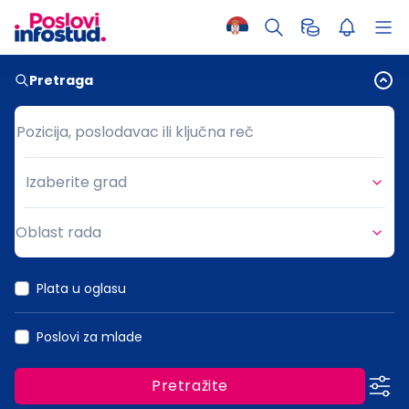
Pretraga
Pozicija, poslodavac ili ključna reč
Pozicija, poslodavac ili ključna reč
Izaberite grad
Grad
Oblast rada
Oblast rada
Plata u oglasu
Poslovi za mlade
Pretražite