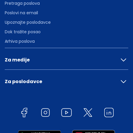
Pretraga poslova
Poslovi na email
Upoznajte poslodavce
Dok tražite posao
Arhiva poslova
Za medije
Za poslodavce