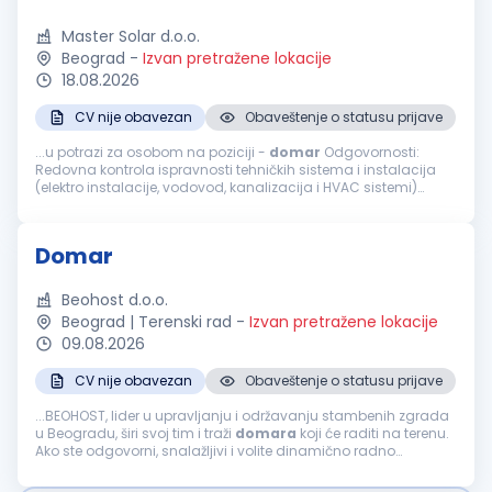
Master Solar d.o.o.
Beograd
-
Izvan pretražene lokacije
18.08.2026
CV nije obavezan
Obaveštenje o statusu prijave
...u potrazi za osobom na poziciji -
domar
Odgovornosti:
Redovna kontrola ispravnosti tehničkih sistema i instalacija
(elektro instalacije, vodovod, kanalizacija i HVAC sistemi)
Obavljanje manjih popravki i tekuće održavanje objekta (brave,
stolarija, elektro...
Domar
Beohost d.o.o.
Beograd | Terenski rad
-
Izvan pretražene lokacije
09.08.2026
CV nije obavezan
Obaveštenje o statusu prijave
...BEOHOST, lider u upravljanju i održavanju stambenih zgrada
u Beogradu, širi svoj tim i traži
domara
koji će raditi na terenu.
Ako ste odgovorni, snalažljivi i volite dinamično radno
okruženje, pridružite nam se! Opis posla: Sitne popravke...