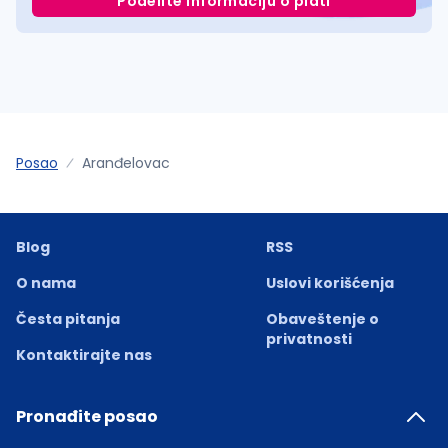
Podelite informaciju o plati
Posao
Aranđelovac
Blog
RSS
O nama
Uslovi korišćenja
Česta pitanja
Obaveštenje o
privatnosti
Kontaktirajte nas
Pronađite posao