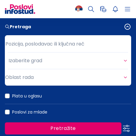
Pretraga
Pozicija, poslodavac ili ključna reč
Pozicija, poslodavac ili ključna reč
Izaberite grad
Grad
Oblast rada
Oblast rada
Plata u oglasu
Poslovi za mlade
Pretražite