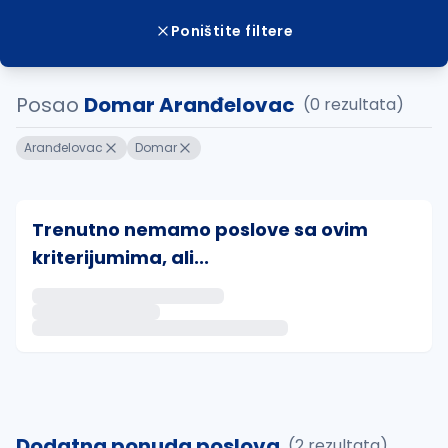
Poništite filtere
Posao
Domar Aranđelovac
(0 rezultata)
Aranđelovac
Domar
Trenutno nemamo poslove sa ovim
kriterijumima, ali...
Ako sačuvate ovu pretragu, obavestićemo vas putem 
uvajte pretragu
Dodatna ponuda poslova
(2 rezultata)