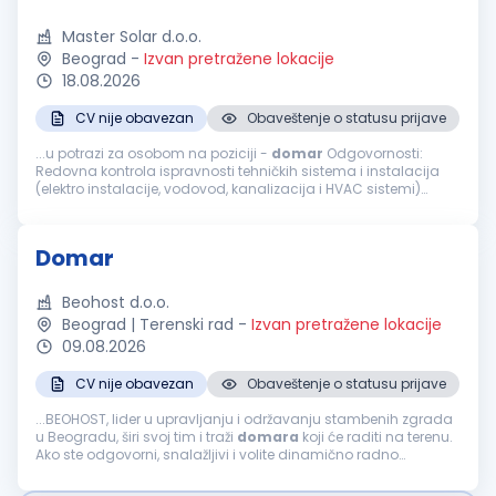
Master Solar d.o.o.
Beograd
-
Izvan pretražene lokacije
18.08.2026
CV nije obavezan
Obaveštenje o statusu prijave
...u potrazi za osobom na poziciji -
domar
Odgovornosti:
Redovna kontrola ispravnosti tehničkih sistema i instalacija
(elektro instalacije, vodovod, kanalizacija i HVAC sistemi)
Obavljanje manjih popravki i tekuće održavanje objekta (brave,
stolarija, elektro...
Domar
Beohost d.o.o.
Beograd | Terenski rad
-
Izvan pretražene lokacije
09.08.2026
CV nije obavezan
Obaveštenje o statusu prijave
...BEOHOST, lider u upravljanju i održavanju stambenih zgrada
u Beogradu, širi svoj tim i traži
domara
koji će raditi na terenu.
Ako ste odgovorni, snalažljivi i volite dinamično radno
okruženje, pridružite nam se! Opis posla: Sitne popravke...