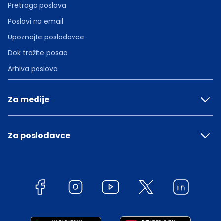
Pretraga poslova
Poslovi na email
Upoznajte poslodavce
Dok tražite posao
Arhiva poslova
Za medije
Za poslodavce