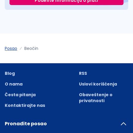
Podelite informaciju o plati
Posao
Beočin
Blog
RSS
O nama
Uslovi korišćenja
Česta pitanja
Obaveštenje o
privatnosti
Kontaktirajte nas
Pronađite posao