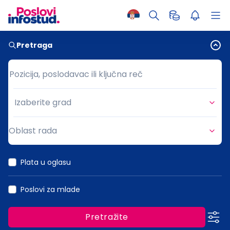
Pretraga
Pozicija, poslodavac ili ključna reč
Pozicija, poslodavac ili ključna reč
Izaberite grad
Grad
Oblast rada
Oblast rada
Plata u oglasu
Poslovi za mlade
Pretražite