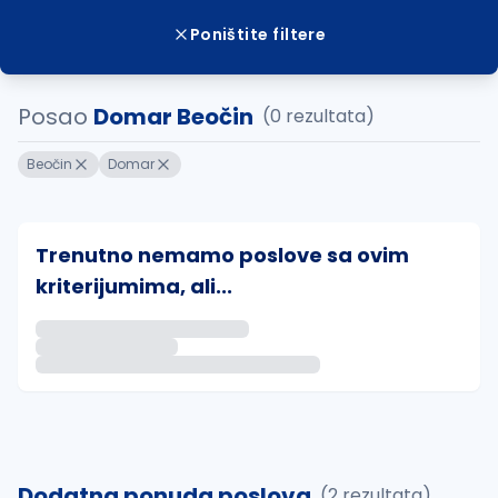
Poništite filtere
Posao
Domar Beočin
(0 rezultata)
Beočin
Domar
Trenutno nemamo poslove sa ovim
kriterijumima, ali...
Ako sačuvate ovu pretragu, obavestićemo vas putem 
uvajte pretragu
Dodatna ponuda poslova
(2 rezultata)