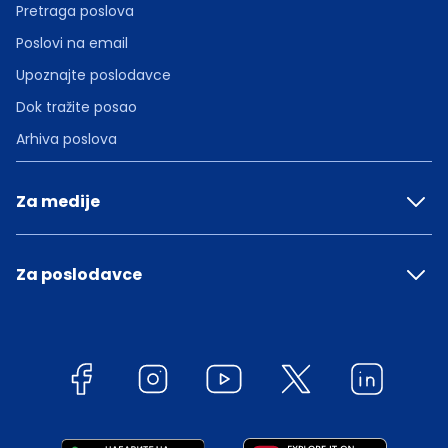
Pretraga poslova
Poslovi na email
Upoznajte poslodavce
Dok tražite posao
Arhiva poslova
Za medije
Za poslodavce