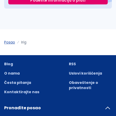
Podelite informaciju o plati
Posao
Irig
Blog
RSS
O nama
Uslovi korišćenja
Česta pitanja
Obaveštenje o
privatnosti
Kontaktirajte nas
Pronađite posao