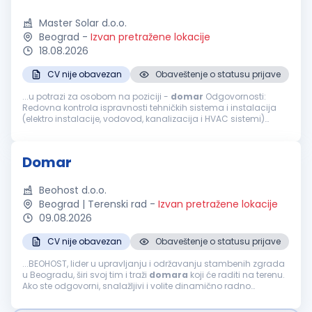
Master Solar d.o.o.
Beograd
-
Izvan pretražene lokacije
18.08.2026
CV nije obavezan
Obaveštenje o statusu prijave
...u potrazi za osobom na poziciji -
domar
Odgovornosti:
Redovna kontrola ispravnosti tehničkih sistema i instalacija
(elektro instalacije, vodovod, kanalizacija i HVAC sistemi)
Obavljanje manjih popravki i tekuće održavanje objekta (brave,
stolarija, elektro...
Domar
Beohost d.o.o.
Beograd | Terenski rad
-
Izvan pretražene lokacije
09.08.2026
CV nije obavezan
Obaveštenje o statusu prijave
...BEOHOST, lider u upravljanju i održavanju stambenih zgrada
u Beogradu, širi svoj tim i traži
domara
koji će raditi na terenu.
Ako ste odgovorni, snalažljivi i volite dinamično radno
okruženje, pridružite nam se! Opis posla: Sitne popravke...