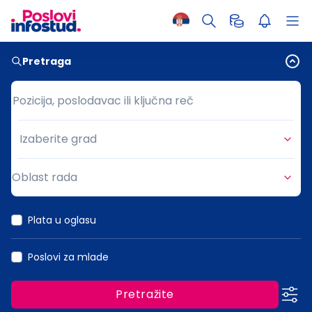
Pretraga
Pozicija, poslodavac ili ključna reč
Pozicija, poslodavac ili ključna reč
Izaberite grad
Grad
Oblast rada
Oblast rada
Plata u oglasu
Poslovi za mlade
Pretražite