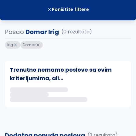
Poništite filtere
Posao
Domar Irig
(0 rezultata)
Irig
Domar
Trenutno nemamo poslove sa ovim
kriterijumima, ali...
Ako sačuvate ovu pretragu, obavestićemo vas putem 
uvajte pretragu
Dodatna ponuda poslova
(2 rezultata)