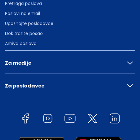
Pretraga poslova
Poslovi na email
Upoznajte poslodavce
Dok tražite posao
Arhiva poslova
Za medije
Za poslodavce