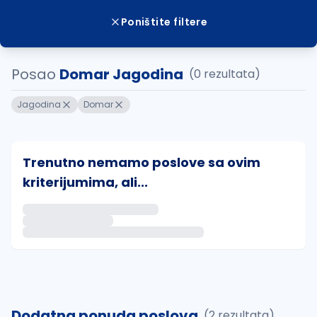
Poništite filtere
Posao
Domar Jagodina
(0 rezultata)
Jagodina
Domar
Trenutno nemamo poslove sa ovim
kriterijumima, ali...
Ako sačuvate ovu pretragu, obavestićemo vas putem 
uvajte pretragu
Dodatna ponuda poslova
(2 rezultata)