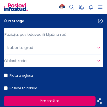
Pretraga
Pozicija, poslodavac ili ključna reč
Pozicija, poslodavac ili ključna reč
Izaberite grad
Grad
Oblast rada
Oblast rada
Plata u oglasu
Poslovi za mlade
Pretražite