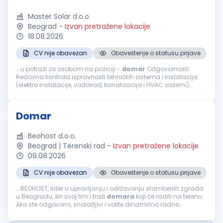
Master Solar d.o.o.
Beograd
-
Izvan pretražene lokacije
18.08.2026
CV nije obavezan
Obaveštenje o statusu prijave
...u potrazi za osobom na poziciji -
domar
Odgovornosti:
Redovna kontrola ispravnosti tehničkih sistema i instalacija
(elektro instalacije, vodovod, kanalizacija i HVAC sistemi)
Obavljanje manjih popravki i tekuće održavanje objekta (brave,
stolarija, elektro...
Domar
Beohost d.o.o.
Beograd | Terenski rad
-
Izvan pretražene lokacije
09.08.2026
CV nije obavezan
Obaveštenje o statusu prijave
...BEOHOST, lider u upravljanju i održavanju stambenih zgrada
u Beogradu, širi svoj tim i traži
domara
koji će raditi na terenu.
Ako ste odgovorni, snalažljivi i volite dinamično radno
okruženje, pridružite nam se! Opis posla: Sitne popravke...