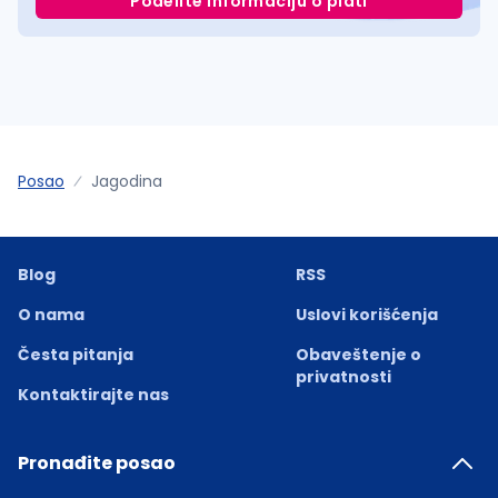
Podelite informaciju o plati
Posao
Jagodina
Blog
RSS
O nama
Uslovi korišćenja
Česta pitanja
Obaveštenje o
privatnosti
Kontaktirajte nas
Pronađite posao