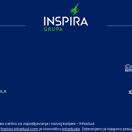
o centra za zapošljavanje i razvoj karijere - Infostud.
Poslovi.infostud.com
je vlasništvo
Infostuda
. Zabranjeno je njegovo preu