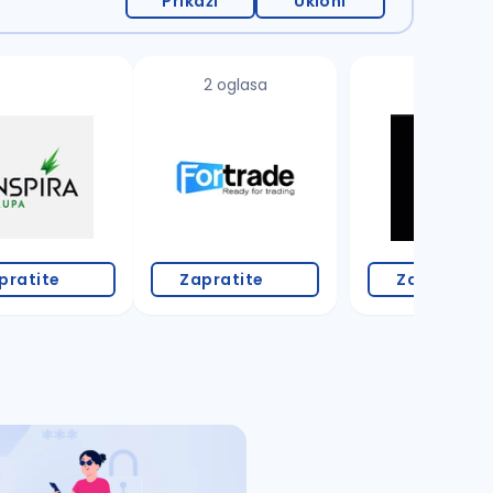
Prikaži
Ukloni
2 oglasa
pratite
Zapratite
Zapratite