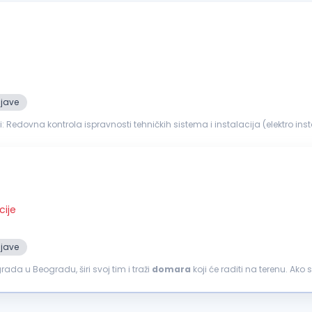
ijave
HVAC sistemi)
ve, stolarija, elektro...
cije
ijave
ada u Beogradu, širi svoj tim i traži
domara
koji će raditi na terenu. Ako