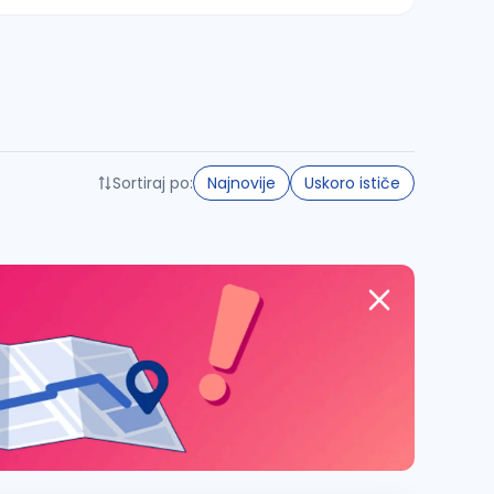
Sortiraj po:
Najnovije
Uskoro ističe