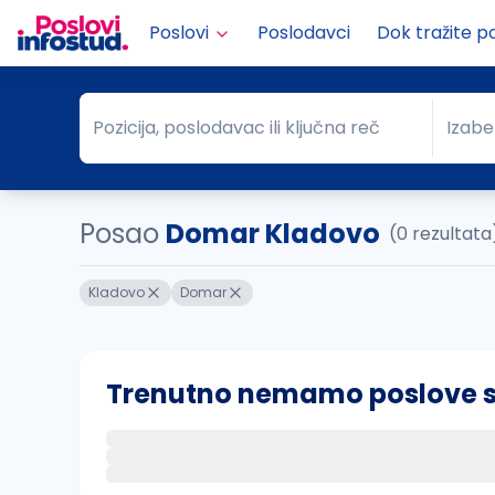
Poslovi
Poslodavci
Dok tražite p
Pozicija, poslodavac ili ključna reč
Izabe
Pozicija, poslodavac ili ključna reč
Grad
Posao
Domar Kladovo
(0 rezultata
Kladovo
Domar
Trenutno nemamo poslove sa 
Ako sačuvate ovu pretragu, obavestićemo va