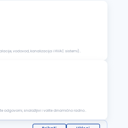
 ste odgovorni, snalažljivi i volite dinamično radno