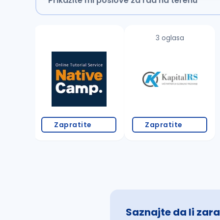
Prikažite mi poslove za rad na terenu
3 oglasa
Zapratite
Zapratite
Saznajte da li zara