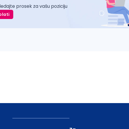
ledajte prosek za vašu poziciju
plati