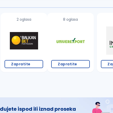
2 oglasa
8 oglasa
Zapratite
Zapratite
Za
đujete ispod ili iznad proseka