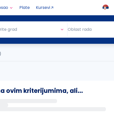
osao
Plate
Kursevi
Oblast rada
rite grad
Oblast rada
)
ovim kriterijumima, ali...
s putem email-a kada se pojave novi poslovi.