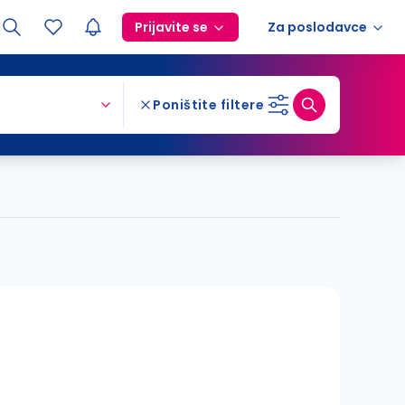
Prijavite se
Za poslodavce
Poništite filtere