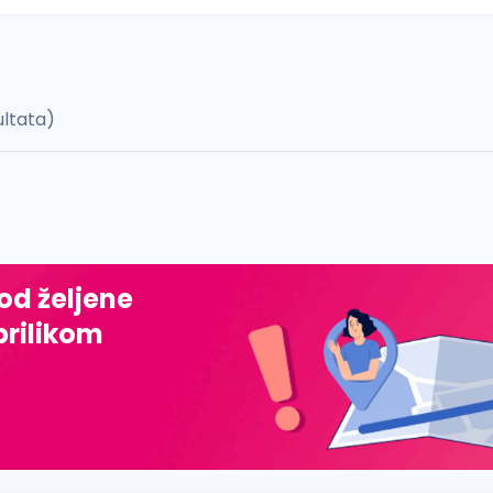
ultata)
 š, đ, ž, dž)
 od željene
prilikom