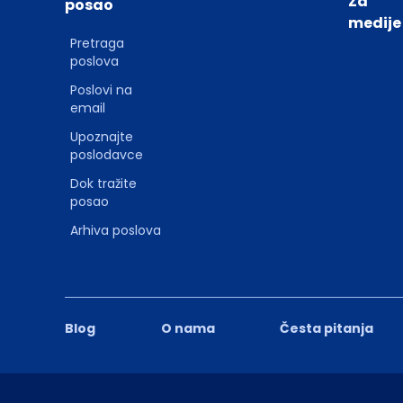
Za
posao
medije
Pretraga
poslova
Poslovi na
email
Upoznajte
poslodavce
Dok tražite
posao
Arhiva poslova
Blog
O nama
Česta pitanja