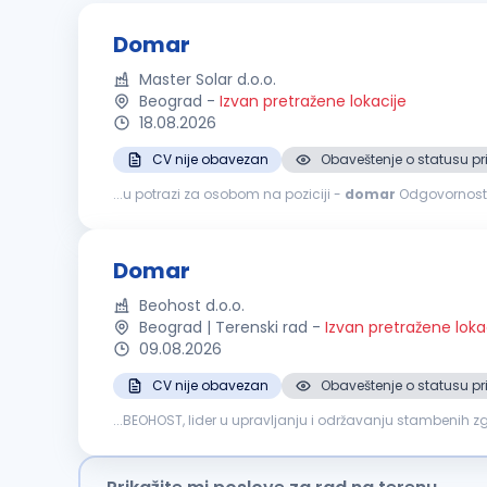
Domar
Master Solar d.o.o.
Beograd
-
Izvan pretražene lokacije
18.08.2026
CV nije obavezan
Obaveštenje o statusu pr
...u potrazi za osobom na poziciji -
domar
Odgovornosti: Redovna kontrola ispravnosti tehničkih sistema i instalacija (elektro instalacije, vodovod, kanalizacija i 
Obavljanje manjih popravki i tekuće održavanje objekta (bra
Domar
Beohost d.o.o.
Beograd | Terenski rad
-
Izvan pretražene loka
09.08.2026
CV nije obavezan
Obaveštenje o statusu pr
...BEOHOST, lider u upravljanju i održavanju stambenih zgr
okruženje, pridružite nam se! Opis posla: Sitne popravke...