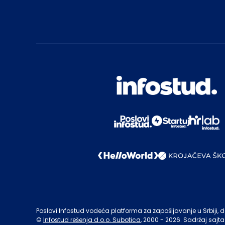
Poslovi Infostud vodeća platforma za zapošljavanje u Srbiji, de
©
Infostud rešenja d.o.o. Subotica
, 2000 -
2026
. Sadržaj sajta