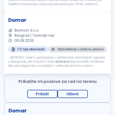
(elektro instalacije, vodovod, kanalizacija i HVAC sistemi)
Obavljanje manjih popravki i tekuće održavanje objekta (brave,
stolarija, elektro...
Domar
Beohost d.o.o.
Beograd | Terenski rad
09.08.2026
CV nije obavezan
Obaveštenje o statusu prijave
...BEOHOST, lider u upravljanju i održavanju stambenih zgrada
u Beogradu, širi svoj tim i traži
domara
koji će raditi na terenu.
Ako ste odgovorni, snalažljivi i volite dinamično radno
okruženje, pridružite nam se! Opis posla: Sitne popravke...
Prikažite mi poslove za rad na terenu
Prikaži
Ukloni
Domar