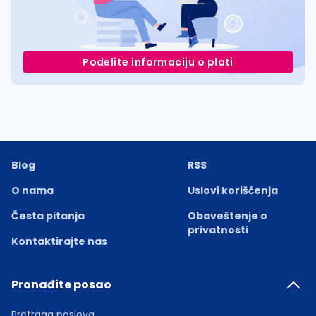
Podelite informaciju o plati
Blog
RSS
O nama
Uslovi korišćenja
Česta pitanja
Obaveštenje o
privatnosti
Kontaktirajte nas
Pronađite posao
Pretraga poslova