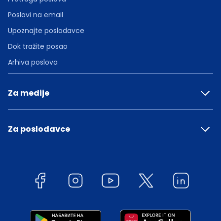
Poslovi na email
Upoznajte poslodavce
Dok tražite posao
Arhiva poslova
Za medije
Za poslodavce