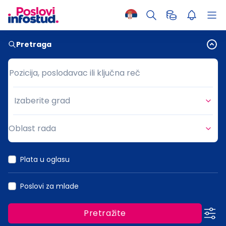
Pretraga
Pozicija, poslodavac ili ključna reč
Pozicija, poslodavac ili ključna reč
Izaberite grad
Grad
Oblast rada
Oblast rada
Plata u oglasu
Poslovi za mlade
Pretražite