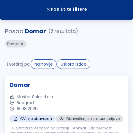
Poništite filtere
Posao
Domar
(3 rezultata)
Domar
Sortiraj po:
Najnovije
Uskoro ističe
Domar
Master Solar d.o.o.
Beograd
18.08.2026
CV nije obavezan
Obaveštenje o statusu prijave
...u potrazi za osobom na poziciji -
domar
Odgovornosti:
Redovna kontrola ispravnosti tehničkih sistema i instalacija