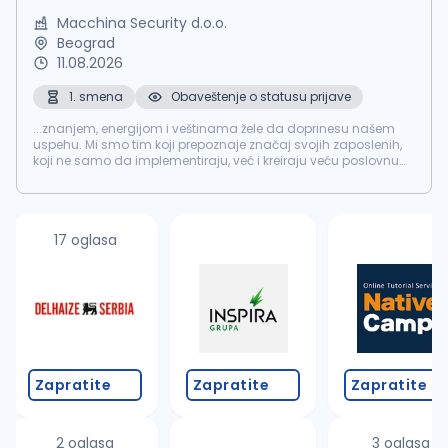
Macchina Security d.o.o.
Beograd
11.08.2026
1. smena
Obaveštenje o statusu prijave
...znanjem, energijom i veštinama žele da doprinesu našem
uspehu. Mi smo tim koji prepoznaje značaj svojih zaposlenih,
koji ne samo da implementiraju, već i kreiraju veću poslovnu
vrednost kroz svakodnevni rad. Potreban nam je:
Domar
Opis
posla: ...
17 oglasa
Zapratite
Zapratite
Zapratite
2 oglasa
3 oglasa