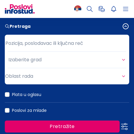
Pretraga
Pozicija, poslodavac ili ključna reč
Pozicija, poslodavac ili ključna reč
Izaberite grad
Grad
Oblast rada
Oblast rada
Plata u oglasu
Poslovi za mlade
Pretražite