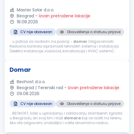
Master Solar d.o.o.
Beograd
-
Izvan pretražene lokacije
18.08.2026
CV nije obavezan
Obaveštenje o statusu prijave
...u potrazi za osobom na poziciji -
domar
Odgovornosti:
Redovna kontrola ispravnosti tehničkih sistema i instalacija
(elektro instalacije, vodovod, kanalizacija i HVAC sistemi)
Obavljanje manjih popravki i tekuće održavanje objekta (brave,
stolarija, elektro...
Domar
Beohost d.o.o.
Beograd | Terenski rad
-
Izvan pretražene lokacije
09.08.2026
CV nije obavezan
Obaveštenje o statusu prijave
...BEOHOST, lider u upravljanju i održavanju stambenih zgrada
u Beogradu, širi svoj tim i traži
domara
koji će raditi na terenu.
Ako ste odgovorni, snalažljivi i volite dinamično radno
okruženje, pridružite nam se! Opis posla: Sitne popravke...