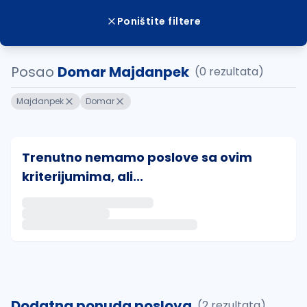
Poništite filtere
Posao
Domar Majdanpek
(0 rezultata)
Majdanpek
Domar
Trenutno nemamo poslove sa ovim
kriterijumima, ali...
Ako sačuvate ovu pretragu, obavestićemo vas putem 
uvajte pretragu
Dodatna ponuda poslova
(2 rezultata)