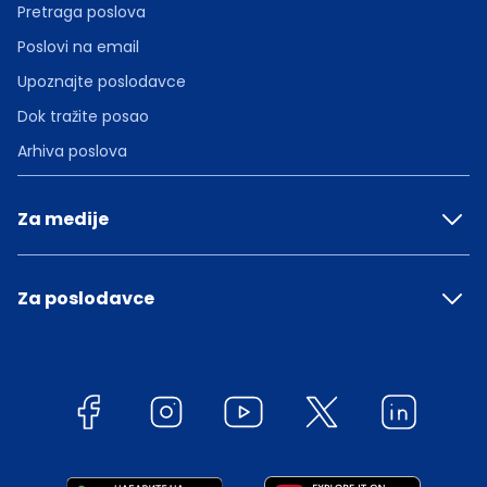
Pretraga poslova
Poslovi na email
Upoznajte poslodavce
Dok tražite posao
Arhiva poslova
Za medije
Za poslodavce