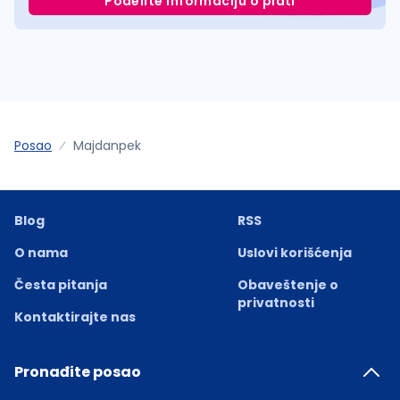
Podelite informaciju o plati
Posao
Majdanpek
Blog
RSS
O nama
Uslovi korišćenja
Česta pitanja
Obaveštenje o
privatnosti
Kontaktirajte nas
Pronađite posao