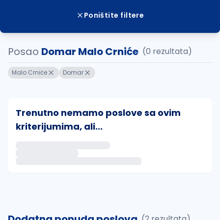
Poništite filtere
Posao
Domar Malo Crniće
(0 rezultata)
Malo Crniće
Domar
Trenutno nemamo poslove sa ovim
kriterijumima, ali...
Ako sačuvate ovu pretragu, obavestićemo vas putem 
uvajte pretragu
Dodatna ponuda poslova
(2 rezultata)