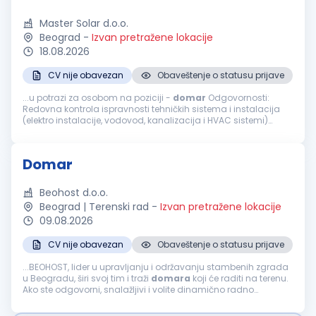
Master Solar d.o.o.
Beograd
-
Izvan pretražene lokacije
18.08.2026
CV nije obavezan
Obaveštenje o statusu prijave
...u potrazi za osobom na poziciji -
domar
Odgovornosti:
Redovna kontrola ispravnosti tehničkih sistema i instalacija
(elektro instalacije, vodovod, kanalizacija i HVAC sistemi)
Obavljanje manjih popravki i tekuće održavanje objekta (brave,
stolarija, elektro...
Domar
Beohost d.o.o.
Beograd | Terenski rad
-
Izvan pretražene lokacije
09.08.2026
CV nije obavezan
Obaveštenje o statusu prijave
...BEOHOST, lider u upravljanju i održavanju stambenih zgrada
u Beogradu, širi svoj tim i traži
domara
koji će raditi na terenu.
Ako ste odgovorni, snalažljivi i volite dinamično radno
okruženje, pridružite nam se! Opis posla: Sitne popravke...