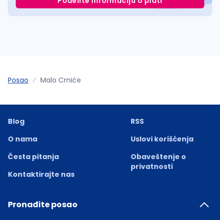
Podelite informaciju o plati
Posao
Malo Crniće
Blog
RSS
O nama
Uslovi korišćenja
Česta pitanja
Obaveštenje o
privatnosti
Kontaktirajte nas
Pronađite posao