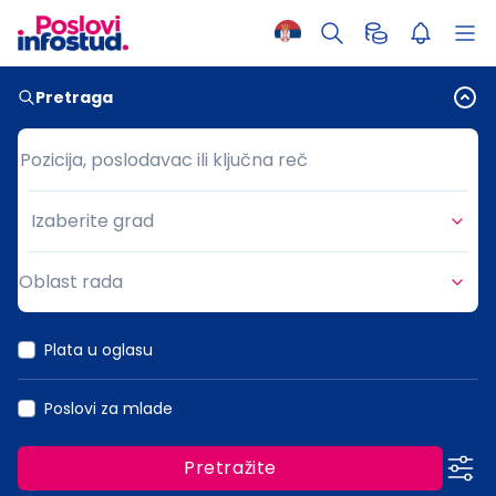
Pretraga
Pozicija, poslodavac ili ključna reč
Pozicija, poslodavac ili ključna reč
Izaberite grad
Grad
Oblast rada
Oblast rada
Plata u oglasu
Poslovi za mlade
Pretražite