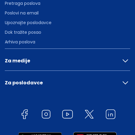
Pretraga poslova
Poslovi na email
Upoznajte poslodavce
Dok tražite posao
Arhiva poslova
Za medije
Za poslodavce