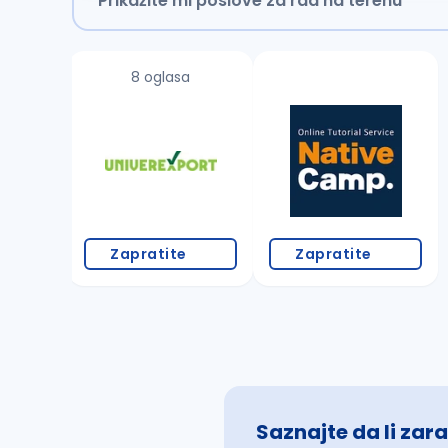
Prikažite mi poslove za rad na terenu
8 oglasa
Zapratite
Zapratite
Saznajte da li zara