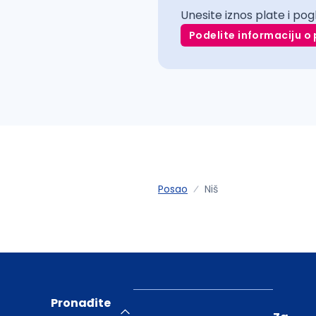
Unesite iznos plate i pog
Podelite informaciju o 
Posao
Niš
Pronađite