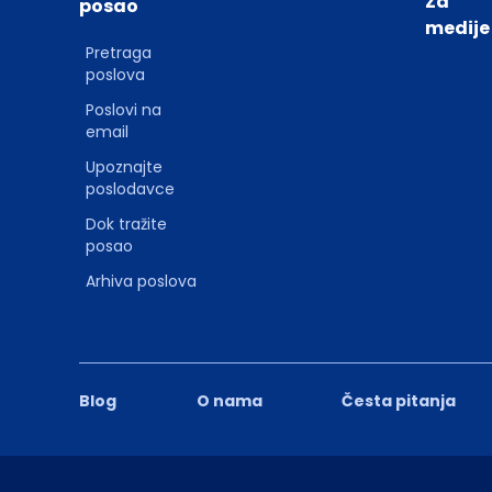
Za
posao
medije
Pretraga
poslova
Poslovi na
email
Upoznajte
poslodavce
Dok tražite
posao
Arhiva poslova
Blog
O nama
Česta pitanja