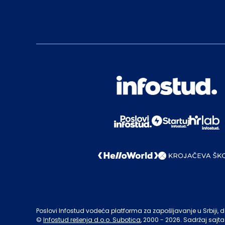
Poslovi Infostud vodeća platforma za zapošljavanje u Srbiji, de
©
Infostud rešenja d.o.o. Subotica
, 2000 -
2026
. Sadržaj sajta