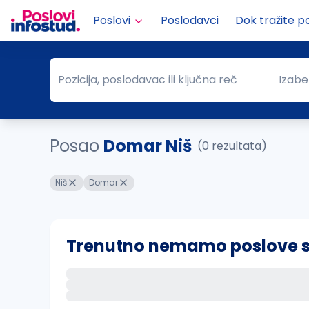
Poslovi
Poslodavci
Dok tražite p
Pozicija, poslodavac ili ključna reč
Izabe
Pozicija, poslodavac ili ključna reč
Grad
Posao
Domar Niš
(0 rezultata)
Niš
Domar
Trenutno nemamo poslove sa 
Ako sačuvate ovu pretragu, obavestićemo va