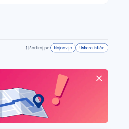
Sortiraj po:
Najnovije
Uskoro ističe