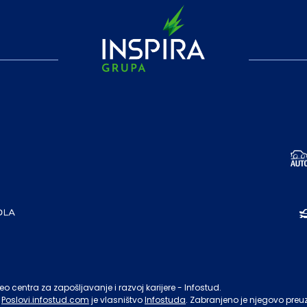
o centra za zapošljavanje i razvoj karijere - Infostud.
Poslovi.infostud.com
je vlasništvo
Infostuda
. Zabranjeno je njegovo preu