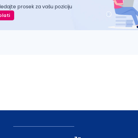
ledajte prosek za vašu poziciju
plati