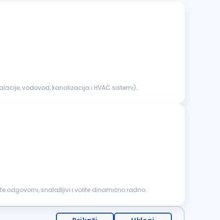
 ste odgovorni, snalažljivi i volite dinamično radno