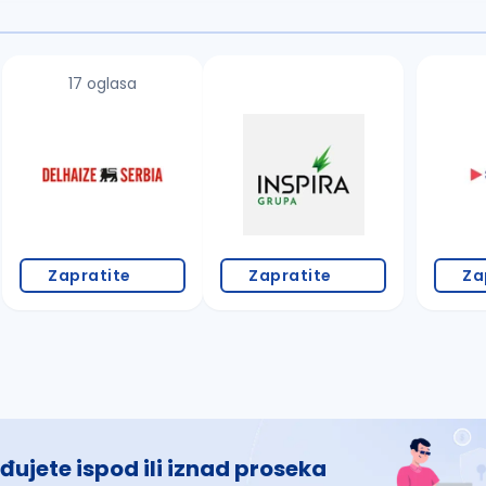
17 oglasa
Zapratite
Zapratite
Za
đujete ispod ili iznad proseka