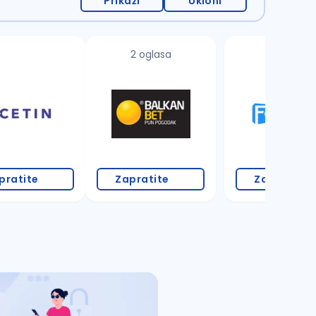
Prikaži
Ukloni
2 oglasa
2 oglasa
pratite
Zapratite
Zapratite