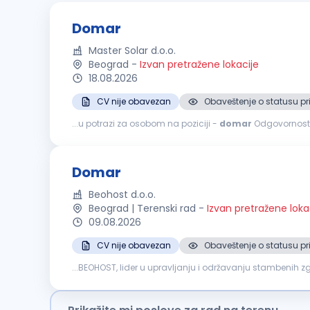
Domar
Master Solar d.o.o.
Beograd
-
Izvan pretražene lokacije
18.08.2026
CV nije obavezan
Obaveštenje o statusu pr
...u potrazi za osobom na poziciji -
domar
Odgovornosti: Redovna kontrola ispravnosti tehničkih sistema i instalacija (elektro instalacije, vodovod, kanalizacija i 
Obavljanje manjih popravki i tekuće održavanje objekta (bra
Domar
Beohost d.o.o.
Beograd | Terenski rad
-
Izvan pretražene loka
09.08.2026
CV nije obavezan
Obaveštenje o statusu pr
...BEOHOST, lider u upravljanju i održavanju stambenih zgr
okruženje, pridružite nam se! Opis posla: Sitne popravke...