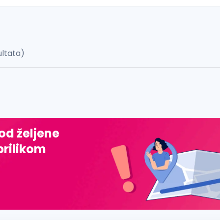
ultata)
 š, đ, ž, dž)
 od željene
prilikom