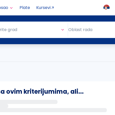
osao
Plate
Kursevi
Oblast rada
rite grad
Oblast rada
ovim kriterijumima, ali...
s putem email-a kada se pojave novi poslovi.