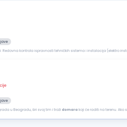
ijave
HVAC sistemi)
ve, stolarija, elektro...
cije
ijave
ada u Beogradu, širi svoj tim i traži
domara
koji će raditi na terenu. Ako