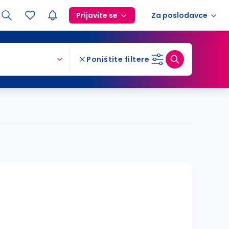
Prijavite se
Za poslodavce
Poništite filtere