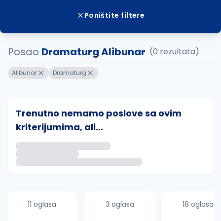
Poništite filtere
Posao
Dramaturg Alibunar
(0 rezultata)
Alibunar
Dramaturg
Trenutno nemamo poslove sa ovim
kriterijumima, ali...
Ako sačuvate ovu pretragu, obavestićemo vas putem 
uvajte pretragu
11 oglasa
3 oglasa
18 oglasa