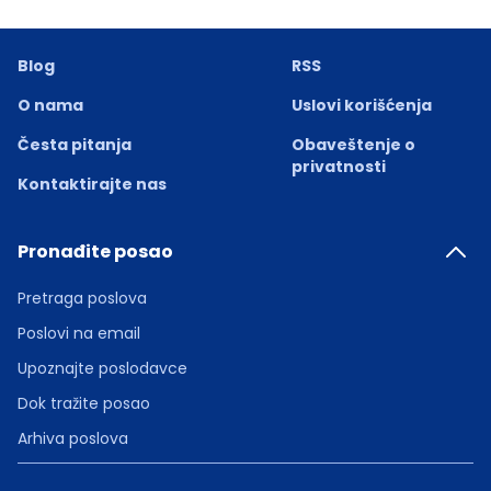
Blog
RSS
O nama
Uslovi korišćenja
Česta pitanja
Obaveštenje o
privatnosti
Kontaktirajte nas
Pronađite posao
Pretraga poslova
Poslovi na email
Upoznajte poslodavce
Dok tražite posao
Arhiva poslova