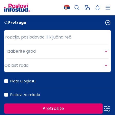
Pretraga
Pozicija, poslodavac ili ključna reč
Pozicija, poslodavac ili ključna reč
Izaberite grad
Grad
Oblast rada
Oblast rada
Plata u oglasu
Poslovi za mlade
Pretražite