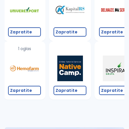
Takođe možete da:
proverite pravopisne greške (koristite č, ć, š, đ, ž,
povećajte radijus za odabrani grad
promenite odabrane filtere pretrage
Zapratite
Zapratite
Zapratite
1 oglas
Zapratite
Zapratite
Zapratite