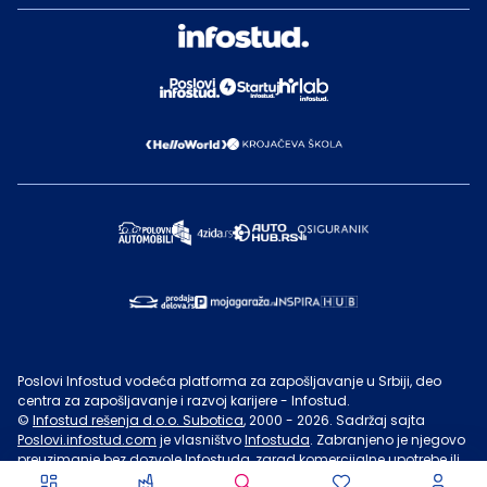
Poslovi Infostud vodeća platforma za zapošljavanje u Srbiji, deo
centra za zapošljavanje i razvoj karijere - Infostud.
©
Infostud rešenja d.o.o. Subotica
, 2000 -
2026
. Sadržaj sajta
Poslovi.infostud.com
je vlasništvo
Infostuda
. Zabranjeno je njegovo
preuzimanje bez dozvole
Infostuda
, zarad komercijalne upotrebe ili
u druge svrhe, osim za lične potrebe posetilaca sajta.
Uslovi