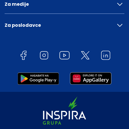
Za medije
Za poslodavce