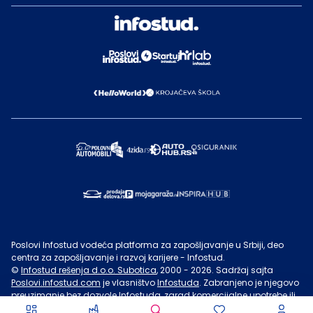
Poslovi Infostud vodeća platforma za zapošljavanje u Srbiji, deo
centra za zapošljavanje i razvoj karijere - Infostud.
©
Infostud rešenja d.o.o. Subotica
, 2000 -
2026
. Sadržaj sajta
Poslovi.infostud.com
je vlasništvo
Infostuda
. Zabranjeno je njegovo
preuzimanje bez dozvole
Infostuda
, zarad komercijalne upotrebe ili
u druge svrhe, osim za lične potrebe posetilaca sajta.
Uslovi