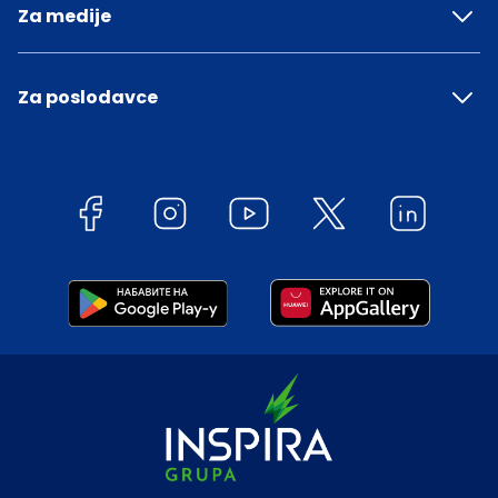
Za medije
Za poslodavce