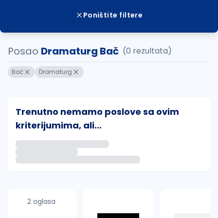
Poništite filtere
Posao
Dramaturg Bač
(0 rezultata)
Bač
Dramaturg
Trenutno nemamo poslove sa ovim
kriterijumima, ali...
Ako sačuvate ovu pretragu, obavestićemo vas putem 
uvajte pretragu
2 oglasa