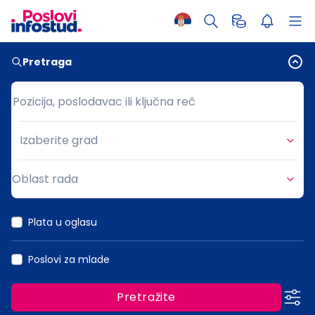
Pretraga
Pozicija, poslodavac ili ključna reč
Pozicija, poslodavac ili ključna reč
Izaberite grad
Grad
Oblast rada
Oblast rada
Plata u oglasu
Poslovi za mlade
Pretražite