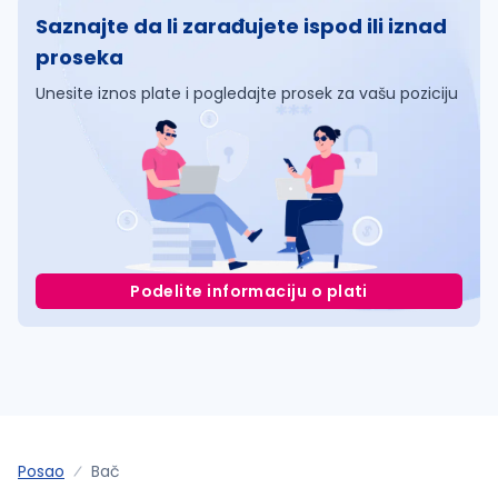
Saznajte da li zarađujete ispod ili iznad
proseka
Unesite iznos plate i pogledajte prosek za vašu poziciju
Podelite informaciju o plati
Posao
Bač