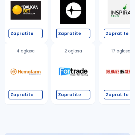
Takođe možete da:
proverite pravopisne greške (koristite č, ć, š, đ, ž,
povećajte radijus za odabrani grad
promenite odabrane filtere pretrage
Zapratite
Zapratite
Zapratite
4 oglasa
2 oglasa
17 oglasa
Zapratite
Zapratite
Zapratite