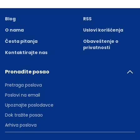
Blog
RSS
O nama
Uslovi korišćenja
Česta pitanja
Obaveštenje o
privatnosti
Kontaktirajte nas
Pronađite posao
Pretraga poslova
Poslovi na email
Upoznajte poslodavce
Dok tražite posao
Arhiva poslova