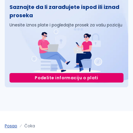
Saznajte da li zarađujete ispod ili iznad
proseka
Unesite iznos plate i pogledajte prosek za vašu poziciju
Podelite informaciju o plati
Posao
Čoka