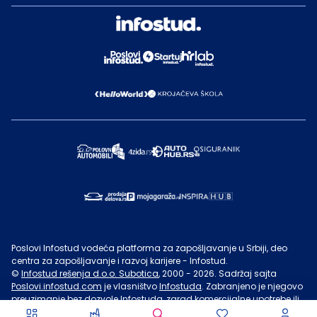
Poslovi Infostud vodeća platforma za zapošljavanje u Srbiji, deo
centra za zapošljavanje i razvoj karijere - Infostud.
©
Infostud rešenja d.o.o. Subotica
, 2000 -
2026
. Sadržaj sajta
Poslovi.infostud.com
je vlasništvo
Infostuda
. Zabranjeno je njegovo
preuzimanje bez dozvole
Infostuda
, zarad komercijalne upotrebe ili
u druge svrhe, osim za lične potrebe posetilaca sajta.
Uslovi