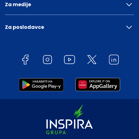
Za medije
Za poslodavce