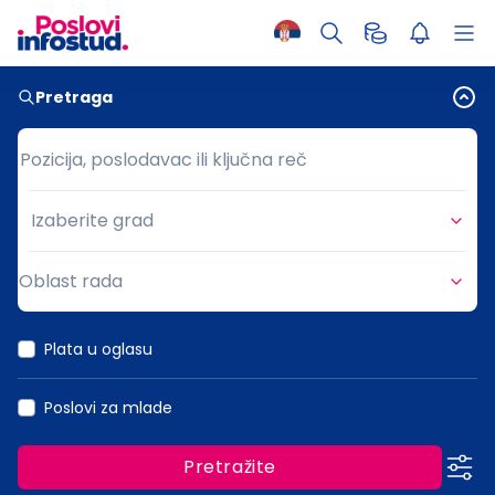
Pretraga
Pozicija, poslodavac ili ključna reč
Pozicija, poslodavac ili ključna reč
Izaberite grad
Grad
Oblast rada
Oblast rada
Plata u oglasu
Poslovi za mlade
Pretražite