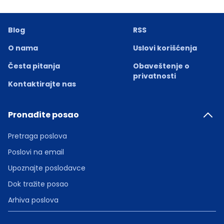
Blog
RSS
O nama
Uslovi korišćenja
Česta pitanja
Obaveštenje o
privatnosti
Kontaktirajte nas
Pronađite posao
Pretraga poslova
Poslovi na email
Upoznajte poslodavce
Dok tražite posao
Arhiva poslova