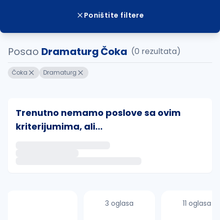
Poništite filtere
Posao
Dramaturg Čoka
(0 rezultata)
Čoka
Dramaturg
Trenutno nemamo poslove sa ovim
kriterijumima, ali...
Ako sačuvate ovu pretragu, obavestićemo vas putem 
uvajte pretragu
3 oglasa
11 oglasa