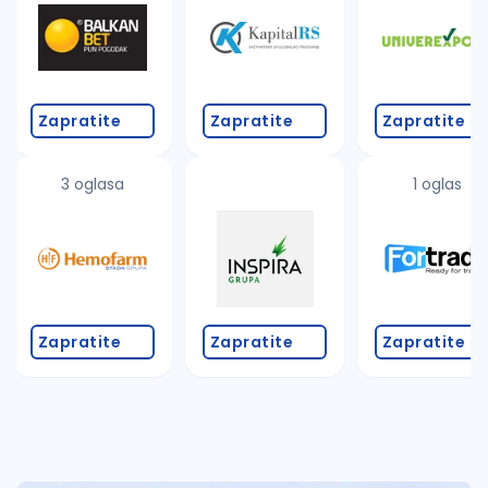
Takođe možete da:
proverite pravopisne greške (koristite č, ć, š, đ, ž,
povećajte radijus za odabrani grad
promenite odabrane filtere pretrage
Zapratite
Zapratite
Zapratite
3 oglasa
1 oglas
Zapratite
Zapratite
Zapratite