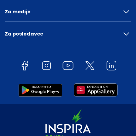
Za medije
Za poslodavce