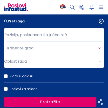
Pretraga
Pozicija, poslodavac ili ključna reč
Pozicija, poslodavac ili ključna reč
Izaberite grad
Grad
Oblast rada
Oblast rada
Plata u oglasu
Poslovi za mlade
Pretražite