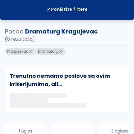
Poništite filtere
Posao
Dramaturg Kragujevac
(0 rezultata)
Kragujevac
Dramaturg
Trenutno nemamo poslove sa ovim
kriterijumima, ali...
Ako sačuvate ovu pretragu, obavestićemo vas putem 
uvajte pretragu
1 oglas
3 oglasa