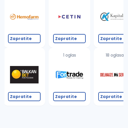
Takođe možete da:
proverite pravopisne greške (koristite č, ć, š, đ, ž,
povećajte radijus za odabrani grad
promenite odabrane filtere pretrage
Zapratite
Zapratite
Zapratite
1 oglas
18 oglasa
Zapratite
Zapratite
Zapratite