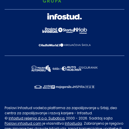
Poslovi Infostud vodeća platforma za zapošljavanje u Srbiji, deo
centra za zapošljavanje i razvoj karijere - Infostud.
©
Infostud rešenja d.o.o. Subotica
, 2000 -
2026
. Sadržaj sajta
Poslovi.infostud.com
je vlasništvo
Infostuda
. Zabranjeno je njegovo
preuzimanje bez dozvole
Infostuda
, zarad komercijalne upotrebe ili