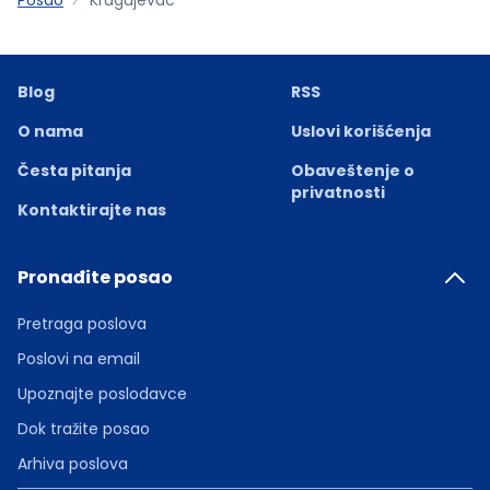
Blog
RSS
O nama
Uslovi korišćenja
Česta pitanja
Obaveštenje o
privatnosti
Kontaktirajte nas
Pronađite posao
Pretraga poslova
Poslovi na email
Upoznajte poslodavce
Dok tražite posao
Arhiva poslova