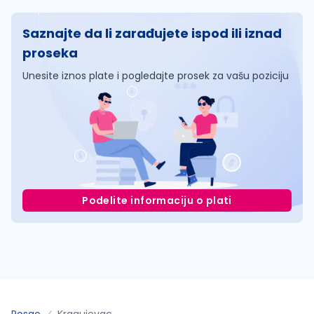
Saznajte da li zarađujete ispod ili iznad
proseka
Unesite iznos plate i pogledajte prosek za vašu poziciju
Podelite informaciju o plati
Posao
Kragujevac