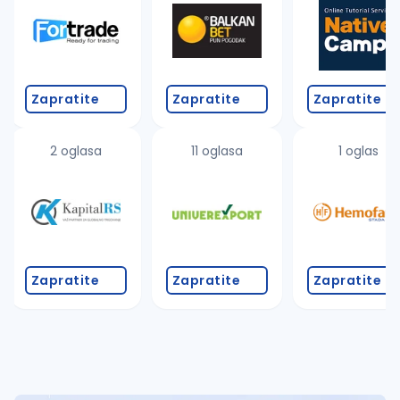
Takođe možete da:
proverite pravopisne greške (koristite č, ć, š, đ, ž,
povećajte radijus za odabrani grad
promenite odabrane filtere pretrage
Zapratite
Zapratite
Zapratite
2 oglasa
11 oglasa
1 oglas
Zapratite
Zapratite
Zapratite