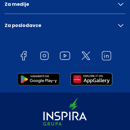
Za medije
Za poslodavce