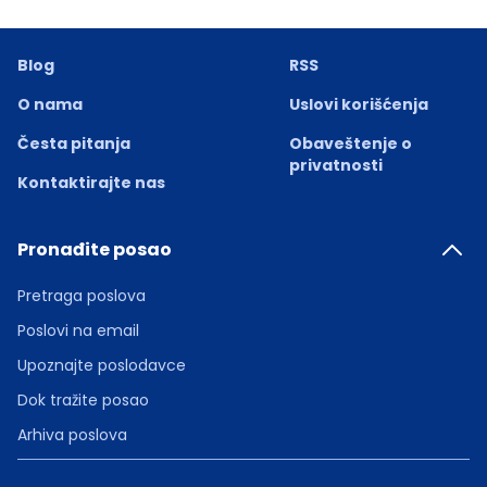
Blog
RSS
O nama
Uslovi korišćenja
Česta pitanja
Obaveštenje o
privatnosti
Kontaktirajte nas
Pronađite posao
Pretraga poslova
Poslovi na email
Upoznajte poslodavce
Dok tražite posao
Arhiva poslova