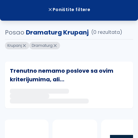
Poništite filtere
Posao
Dramaturg Krupanj
(0 rezultata)
Krupanj
Dramaturg
Trenutno nemamo poslove sa ovim
kriterijumima, ali...
Ako sačuvate ovu pretragu, obavestićemo vas putem 
uvajte pretragu