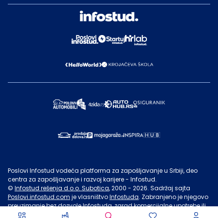
Poslovi Infostud vodeća platforma za zapošljavanje u Srbiji, deo
centra za zapošljavanje i razvoj karijere - Infostud.
©
Infostud rešenja d.o.o. Subotica
, 2000 -
2026
. Sadržaj sajta
Poslovi.infostud.com
je vlasništvo
Infostuda
. Zabranjeno je njegovo
preuzimanje bez dozvole
Infostuda
, zarad komercijalne upotrebe ili
u druge svrhe, osim za lične potrebe posetilaca sajta.
Uslovi