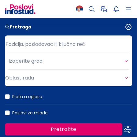
Pretraga
Pozicija, poslodavac ili ključna reč
Pozicija, poslodavac ili ključna reč
Izaberite grad
Grad
Oblast rada
Oblast rada
Plata u oglasu
Poslovi za mlade
Pretražite