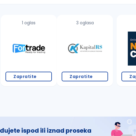
1 oglas
3 oglasa
 š, đ, ž, dž)
Zapratite
Zapratite
Za
đujete ispod ili iznad proseka