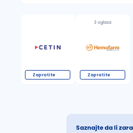
Sačuvajte pretragu
3 oglasa
Takođe možete da:
proverite pravopisne greške (koristite č, ć,
povećajte radijus za odabrani grad
promenite odabrane filtere pretrage
Zapratite
Zapratite
Saznajte da li zara