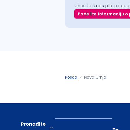
Unesite iznos plate i pog
Podelite informaciju o 
Posao
Nova Crnja
Pronađite
Za