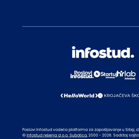
Poslovi Infostud vodeća platforma za zapošljavanje u Srbiji, de
©
Infostud rešenja d.o.o. Subotica
, 2000 -
2026
. Sadržaj sajta