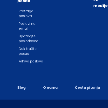
posao
medije
Pretraga
poslova
Poslovi na
email
Upoznajte
poslodavce
Dok tražite
posao
Arhiva poslova
Blog
O nama
Česta pitanja