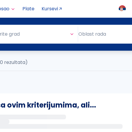
osao
Plate
Kursevi
Oblast rada
rite grad
Oblast rada
(0 rezultata)
ovim kriterijumima, ali...
s putem email-a kada se pojave novi poslovi.