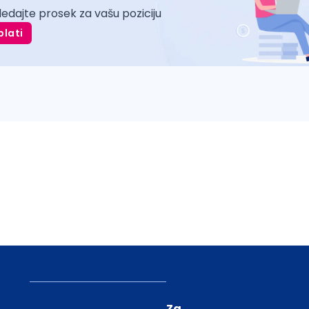
ledajte prosek za vašu poziciju
plati
Za