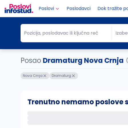
Poslovi
Poslodavci
Dok tražite p
Pozicija, poslodavac ili ključna reč
Izabe
Pozicija, poslodavac ili ključna reč
Grad
Posao
Dramaturg Nova Crnja
Nova Crnja
Dramaturg
Trenutno nemamo poslove sa 
Ako sačuvate ovu pretragu, obavestićemo va