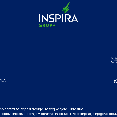
o centra za zapošljavanje i razvoj karijere - Infostud.
Poslovi.infostud.com
je vlasništvo
Infostuda
. Zabranjeno je njegovo preu