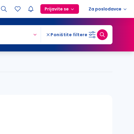
Prijavite se
Za poslodavce
Poništite filtere