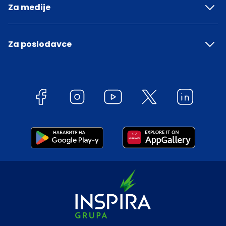
Za medije
Za poslodavce