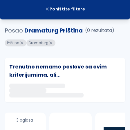
Poništite filtere
Posao
Dramaturg Priština
(0 rezultata)
Priština
Dramaturg
Trenutno nemamo poslove sa ovim
kriterijumima, ali...
Ako sačuvate ovu pretragu, obavestićemo vas putem 
uvajte pretragu
3 oglasa