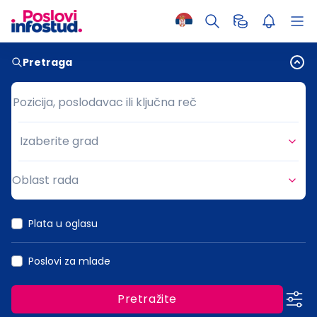
Pretraga
Pozicija, poslodavac ili ključna reč
Pozicija, poslodavac ili ključna reč
Izaberite grad
Grad
Oblast rada
Oblast rada
Plata u oglasu
Poslovi za mlade
Pretražite