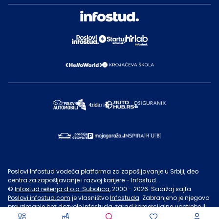
Poslovi Infostud vodeća platforma za zapošljavanje u Srbiji, deo
centra za zapošljavanje i razvoj karijere - Infostud.
©
Infostud rešenja d.o.o. Subotica
, 2000 -
2026
. Sadržaj sajta
Poslovi.infostud.com
je vlasništvo
Infostuda
. Zabranjeno je njegovo
preuzimanje bez dozvole
Infostuda
, zarad komercijalne upotrebe ili
u druge svrhe, osim za lične potrebe posetilaca sajta.
Uslovi