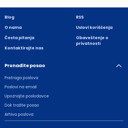
Blog
RSS
O nama
Uslovi korišćenja
Česta pitanja
Obaveštenje o
privatnosti
Kontaktirajte nas
Pronađite posao
Pretraga poslova
Poslovi na email
Upoznajte poslodavce
Dok tražite posao
Arhiva poslova