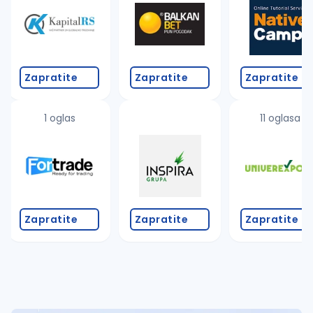
Takođe možete da:
proverite pravopisne greške (koristite č, ć, š, đ, ž,
povećajte radijus za odabrani grad
promenite odabrane filtere pretrage
Zapratite
Zapratite
Zapratite
1 oglas
11 oglasa
Zapratite
Zapratite
Zapratite