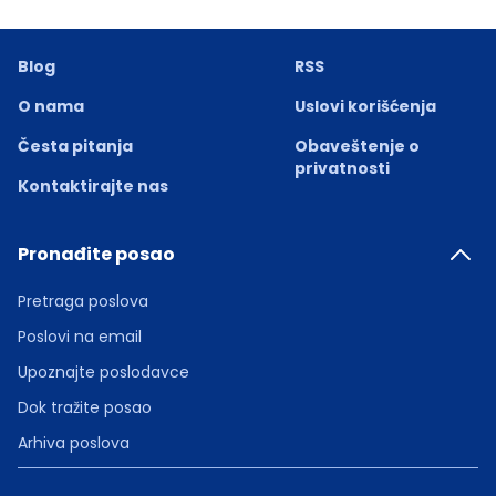
Blog
RSS
O nama
Uslovi korišćenja
Česta pitanja
Obaveštenje o
privatnosti
Kontaktirajte nas
Pronađite posao
Pretraga poslova
Poslovi na email
Upoznajte poslodavce
Dok tražite posao
Arhiva poslova