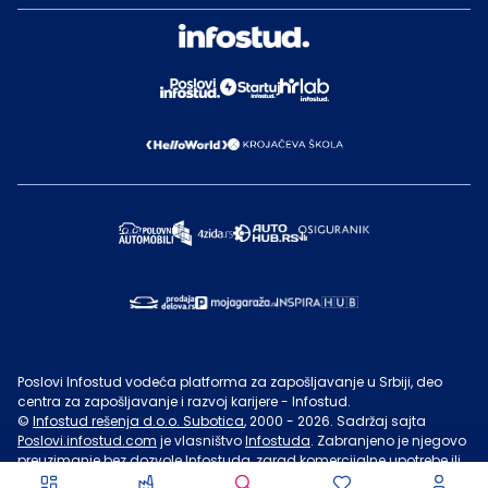
Poslovi Infostud vodeća platforma za zapošljavanje u Srbiji, deo
centra za zapošljavanje i razvoj karijere - Infostud.
©
Infostud rešenja d.o.o. Subotica
, 2000 -
2026
. Sadržaj sajta
Poslovi.infostud.com
je vlasništvo
Infostuda
. Zabranjeno je njegovo
preuzimanje bez dozvole
Infostuda
, zarad komercijalne upotrebe ili
u druge svrhe, osim za lične potrebe posetilaca sajta.
Uslovi