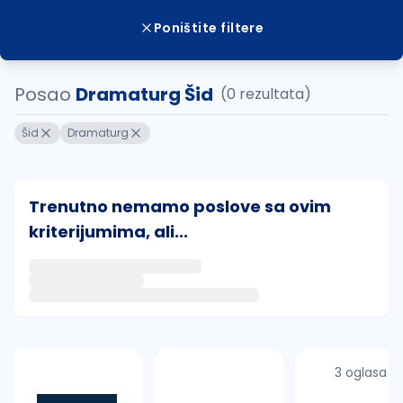
Poništite filtere
Posao
Dramaturg Šid
(0 rezultata)
Šid
Dramaturg
Trenutno nemamo poslove sa ovim
kriterijumima, ali...
Ako sačuvate ovu pretragu, obavestićemo vas putem 
uvajte pretragu
3 oglasa