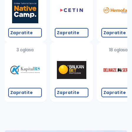
Takođe možete da:
proverite pravopisne greške (koristite č, ć, š, đ, ž,
povećajte radijus za odabrani grad
promenite odabrane filtere pretrage
Zapratite
Zapratite
Zapratite
3 oglasa
18 oglasa
Zapratite
Zapratite
Zapratite