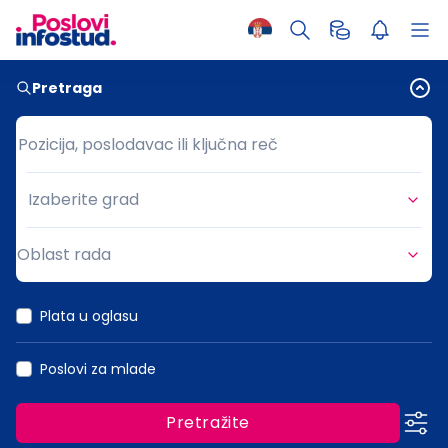
Pretraga
Pozicija, poslodavac ili ključna reč
Pozicija, poslodavac ili ključna reč
Izaberite grad
Grad
Oblast rada
Oblast rada
Plata u oglasu
Poslovi za mlade
Pretražite