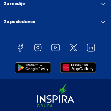
Za medije
Za poslodavce