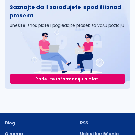
Saznajte da li zarađujete ispod ili iznad
proseka
Unesite iznos plate i pogledajte prosek za vašu poziciju
Podelite informaciju o plati
Blog
RSS
O nama
Uslovi korišćenja