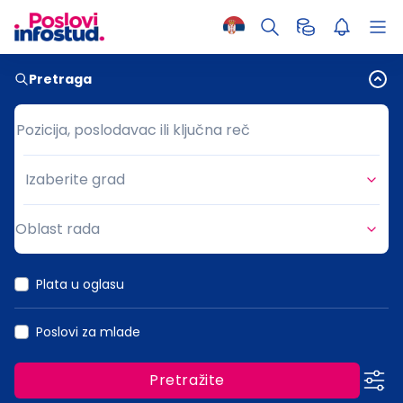
Pretraga
Pozicija, poslodavac ili ključna reč
Pozicija, poslodavac ili ključna reč
Izaberite grad
Grad
Oblast rada
Oblast rada
Plata u oglasu
Poslovi za mlade
Pretražite