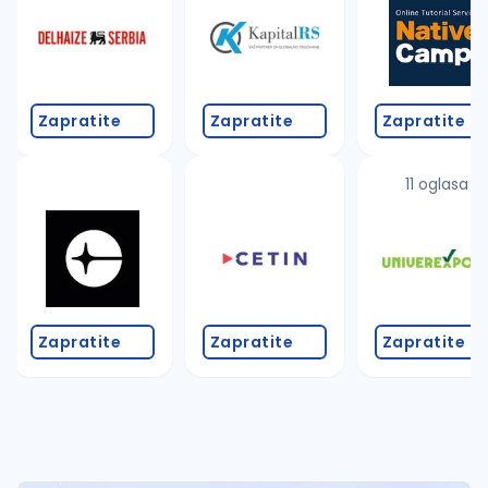
Takođe možete da:
proverite pravopisne greške (koristite č, ć, š, đ, ž,
povećajte radijus za odabrani grad
promenite odabrane filtere pretrage
Zapratite
Zapratite
Zapratite
11 oglasa
Zapratite
Zapratite
Zapratite