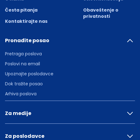
Česta pitanja
Obaveštenje o
privatnosti
Kontaktirajte nas
Pronađite posao
Pretraga poslova
Poslovi na email
Upoznajte poslodavce
Dok tražite posao
Arhiva poslova
Za medije
Za poslodavce