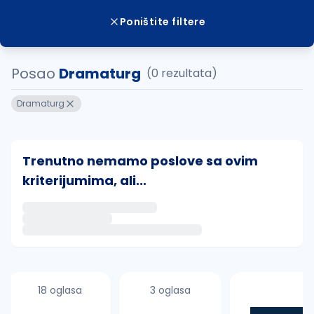
Poništite filtere
Posao
Dramaturg
(0 rezultata)
Dramaturg
Trenutno nemamo poslove sa ovim
kriterijumima, ali...
Ako sačuvate ovu pretragu, obavestićemo vas putem 
uvajte pretragu
18 oglasa
3 oglasa